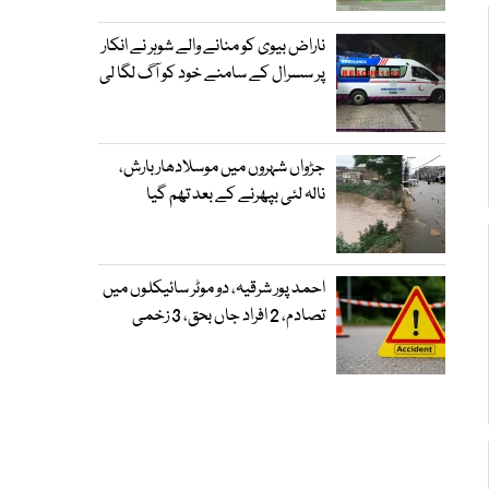
ناراض بیوی کو منانے والے شوہر نے انکار
پر سسرال کے سامنے خود کو آگ لگا لی
جڑواں شہروں میں موسلادھار بارش،
نالہ لئی بپھرنے کے بعد تھم گیا
احمد پور شرقیہ، دو موٹر سائیکلوں میں
تصادم، 2 افراد جاں بحق، 3 زخمی