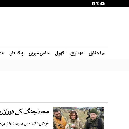
صفحۂ اول
تازہ ترین
کھیل
خاص خبریں
پاکستان
انٹ
محاذ جنگ کے دوران یو
انوکھی شادی میں صرف دلہا دلہن نہ