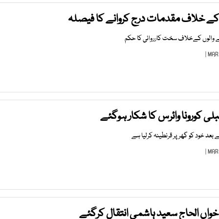
کے خلاف مقدمات درج کروانے کا فیصلہ
ے والوں کےخلاف سخت کارروائی کا حکم
لی کورونا وائرس کا شکار ہوگئے
عد خود کو گھر پر قرنطینہ کرلیا ہے
خواں الحاج سعید ہاشمی انتقال کرگئے