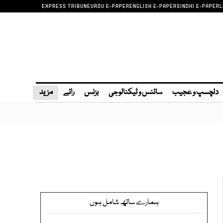
EXPRESS TRIBUNE
URDU E-PAPER
ENGLISH E-PAPER
SINDHI E-PAPER
L
دلچسپ و عجیب
سائنس و ٹیکنالوجی
بزنس
رائے
مزید
ہمارے ساتھ شامل ہوں