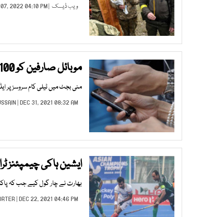
ویب ڈیسک
| MAR 07, 2022 04:10 PM |
موبائل صارفین کو 100 روپے ڈلوانے پر7280 کا بیلنس ملے گا
منی بجٹ میں ٹیلی کام سروسز پر ایڈوانس ٹیکس 10سے بڑھا 
USSAIN
| DEC 31, 2021 08:32 AM |
ایشین ہاکی چیمپئنز ٹر
بھارت نے چار گول کیے جب کہ پاکس
ORTER
| DEC 22, 2021 04:46 PM |