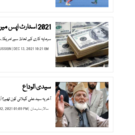
2021 اسٹارٹ اپس میں 300ملین ڈالر کی سرمایہ کاری ہوئی
سرمایہ کاری کے لحاظ سے امریکا، 
HUSSAIN
| DEC 13, 2021 10:21 AM |
سیدی الوداع
آخر یہ سید علی گیلانی کون تھے؟ ا
سالار سلیمان
| SEP 02, 2021 01:09 PM |