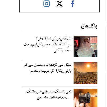
پاکستان
بشریٰ بی بی کی قیدِ تنہائی؟
سپرنٹنڈنٹ اڈیالہ جیل کی اہم رپورٹ
سامنے آ گئی
ملک میں گزشتہ ماہ معمول سے کم
بارش ریکارڈ، گرم مہینہ ثابت ہوا
نجی ہاؤسنگ سوسائٹی میں فائرنگ
سے مرد اور خاتون جاں بحق