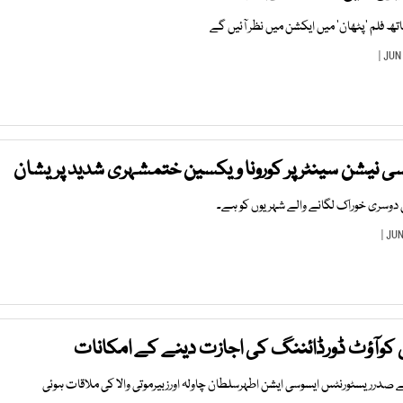
اتھ فلم ’پٹھان‘ میں ایکشن میں نظر آئیں گے
سی نیشن سینٹر پر کورونا ویکسین ختمشہری شدید پریشان
دوسری خوراک لگانے والے شہریوں کو ہے۔
 کوآؤٹ ڈورڈائننگ کی اجازت دینے کے امکانات
صدرریسٹورنٹس ایسوسی ایشن اطہرسلطان چاولہ اورزبیرموتی والا کی ملاقات ہوئی