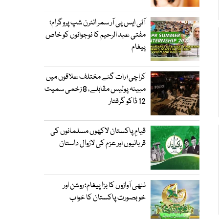
آئی ایس پی آر سمر انٹرن شپ پروگرام؛
مفتی عبد الرحیم کا نوجوانوں کو خاص
پیغام
کراچی؛ رات گئے مختلف علاقوں میں
مبینہ پولیس مقابلے، 8 زخمی سمیت
12 ڈاکو گرفتار
قیامِ پاکستان لاکھوں مسلمانوں کی
قربانیوں اور عزم کی لازوال داستان
ننھی آوازوں کا بڑا پیغام؛ روشن اور
خوبصورت پاکستان کا خواب