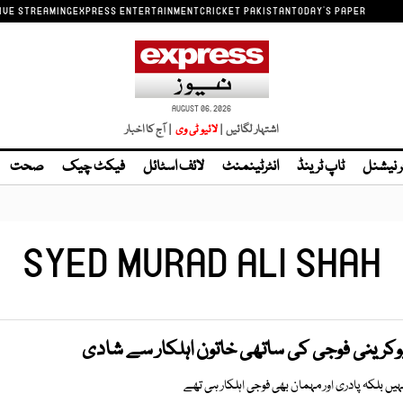
IVE STREAMING
EXPRESS ENTERTAINMENT
CRICKET PAKISTAN
TODAY'S PAPER
AUGUST 06, 2026
اشتہار لگائیں |
لائیو ٹی وی
| آج کا اخبار
ر نیشنل
ٹاپ ٹرینڈ
انٹرٹینمنٹ
لائف اسٹائل
فیکٹ چیک
صحت
SYED MURAD ALI SHAH
کرینی فوجی کی ساتھی خاتون اہلکار سے شادی
یں بلکہ پادری اور مہمان بھی فوجی اہلکار ہی تھے