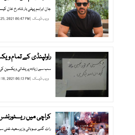
جان ابراہم پہلی بار شاہ رخ خان کیس
ویب ڈیسک
| JUN 25, 2021 06:47 PM |
راولپنڈی کے تمام ویک
سب سے زیادہ پریشانی ویکسین کی 
ویب ڈیسک
| JUN 18, 2021 06:13 PM |
کراچی میں ریسٹورنٹس
رات گئے صوبائی وزیرسعید غنی سے 