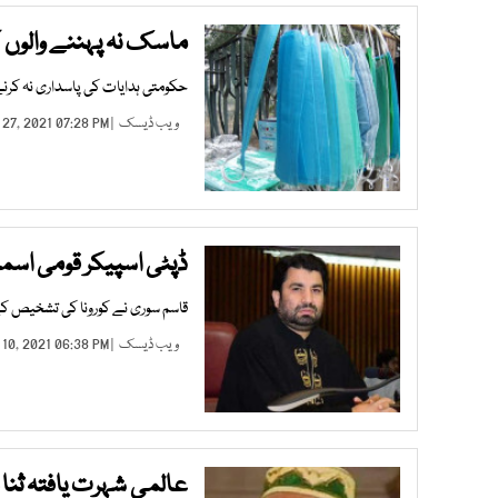
ماسک نہ پہننے والوں 
حکومتی ہدایات کی پاسداری نہ کرن
ویب ڈیسک
| MAR 27, 2021 07:28 PM |
ڈپٹی اسپیکر قومی اسمب
قاسم سوری نے کورونا کی تشخیص کے ب
ویب ڈیسک
| MAR 10, 2021 06:38 PM |
عالمی شہرت یافتہ ثنا 