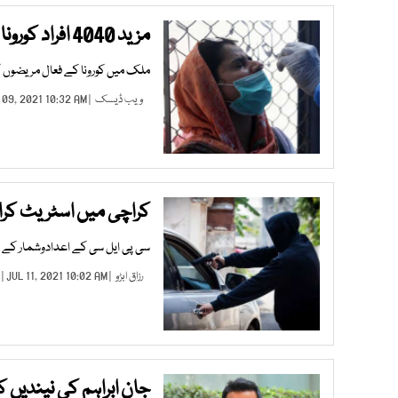
مزید 4040 افراد کورونا کا شکار 53 افراد لقمہ اجل بن گئے
ملک میں کورونا کے فعال مریضوں کی تعداد 83 ہزار 298 ہے،
ویب ڈیسک
| AUG 09, 2021 10:32 AM |
کراچی میں اسٹریٹ کرائم 
سی پی ایل سی کے اعدادوشمار کے مطابق 2020 میں اغوا برائے تاوان کے صرف 2 جبکہ بھتہ وصولی
رزاق ابڑو
| JUL 11, 2021 10:02 AM |
جان ابراہم کی نیندیں ک