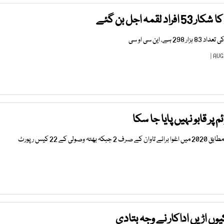
 این سی او سی
پر قابو نہیں پایا جا سکا
 کے 22 کیس رپورٹ
یوں اڑیں اداکار نے وجہ بتادی