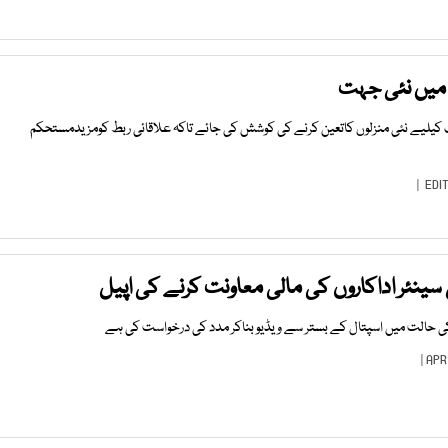
میں نئی جہت
 کیلیے نئی منزلوں کاتعین کرنے کی کوشش کی جائے تاکہ علاقائی ربط کومزیدمستحکم
EDI
 سینئر اداکاروں کی مالی معاونت کرنے کی اپیل
کی حالت میں اسپتال کے بستر سے ویڈیو بناکر مدد کی درخواست کی ہے