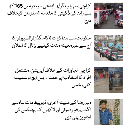
کراچی: سہراب گوٹھ ایدھی سینٹر میں 65لاکھ
سے زائد کی ڈکیتی کا مقدمہ 4 ملزمان کیخلاف
درج
حکومت سے مذاکرات ناکام،گڈز ٹرانسپورٹرز کا
آج سے غیرمعینہ مدت کیلیے ہڑتال کا اعلان
کراچی: تجاوزات کے خلاف آپریشن، مشتعل
افراد کا انتظامیہ پر حملہ، ایس ایچ او سمیت
کئی زخمی
میر رضا کے مبینہ آخری آڈیو پیغامات سامنے
آگئے، رقم وصولی اور لاکھوں کے چیکس کی
تجاویز بھی دیں