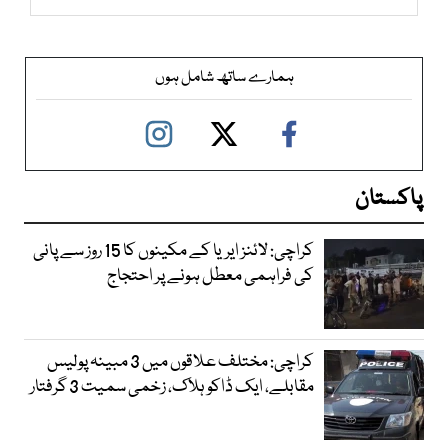
ہمارے ساتھ شامل ہوں
پاکستان
کراچی: لائنز ایریا کے مکینوں کا 15 روز سے پانی
کی فراہمی معطل ہونے پر احتجاج
کراچی: مختلف علاقوں میں 3 مبینہ پولیس
مقابلے، ایک ڈاکو ہلاک، زخمی سمیت 3 گرفتار