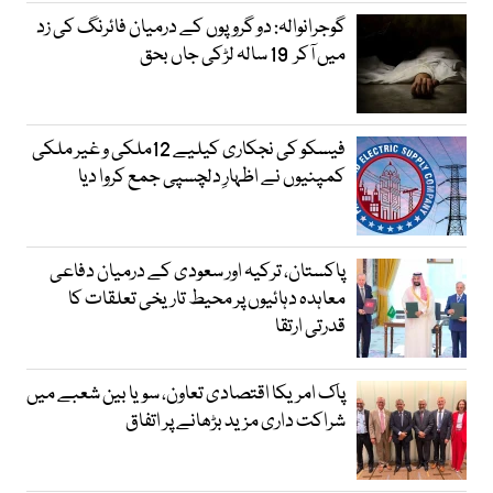
گوجرانوالہ: دو گروپوں کے درمیان فائرنگ کی زد
میں آکر 19 سالہ لڑکی جاں بحق
فیسکو کی نجکاری کیلیے 12ملکی و غیر ملکی
کمپنیوں نے اظہارِ دلچسپی جمع کروا دیا
پاکستان، ترکیہ اور سعودی کے درمیان دفاعی
معاہدہ دہائیوں پر محیط تاریخی تعلقات کا
قدرتی ارتقا
پاک امریکا اقتصادی تعاون، سویا بین شعبے میں
شراکت داری مزید بڑھانے پر اتفاق