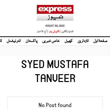
AUGUST 08, 2026
اشتہار لگائیں |
لائیو ٹی وی
| آج کا اخبار
صفحۂ اول
تازہ ترین
کھیل
خاص خبریں
پاکستان
انٹر نیشنل
ٹا
SYED MUSTAFA
TANVEER
No Post found