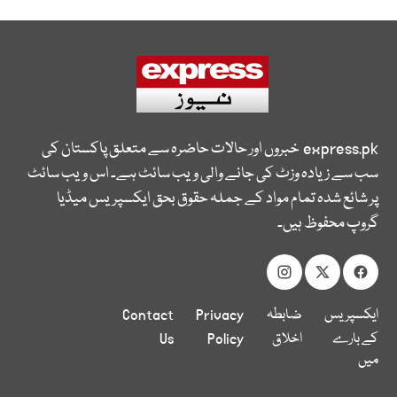
express.pk
خبروں اور حالات حاضرہ سے متعلق پاکستان کی
سب سے زیادہ وزٹ کی جانے والی ویب سائٹ ہے۔ اس ویب سائٹ
پر شائع شدہ تمام مواد کے جملہ حقوق بحق ایکسپریس میڈیا
گروپ محفوظ ہیں۔
ایکسپریس
ضابطہ
Privacy
Contact
کے بارے
اخلاق
Policy
Us
میں