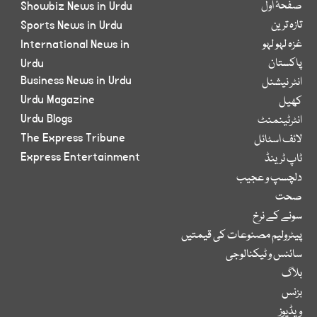
صفحۂ اول
Showbiz News in Urdu
تازہ ترین
Sports News in Urdu
غزہ لہو لہو
International News in
پاکستان
Urdu
Business News in Urdu
انٹر نیشنل
Urdu Magazine
کھیل
Urdu Blogs
انٹرٹینمنٹ
The Express Tribune
لائف اسٹائل
Express Entertainment
ٹاپ ٹرینڈ
دلچسپ و عجیب
صحت
سونے کے نرخ
پیٹرولیم مصنوعات کی قیمتیں
سائنس و ٹیکنالوجی
بلاگ
بزنس
ویڈیوز