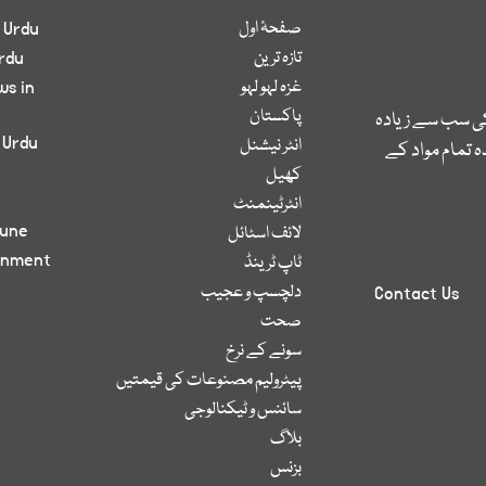
صفحۂ اول
 Urdu
تازہ ترین
rdu
غزہ لہو لہو
ws in
پاکستان
کی سب سے زیادہ
 Urdu
انٹر نیشنل
 تمام مواد کے
کھیل
انٹرٹینمنٹ
bune
لائف اسٹائل
inment
ٹاپ ٹرینڈ
دلچسپ و عجیب
Contact Us
صحت
سونے کے نرخ
پیٹرولیم مصنوعات کی قیمتیں
سائنس و ٹیکنالوجی
بلاگ
بزنس