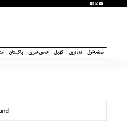
صفحۂ اول
تازہ ترین
کھیل
خاص خبریں
پاکستان
انٹ
und