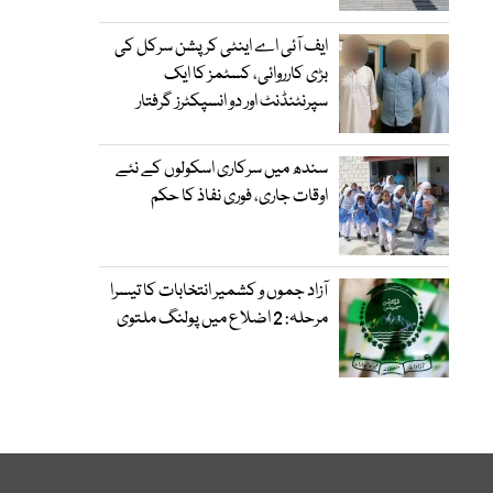
ایف آئی اے اینٹی کرپشن سرکل کی
بڑی کارروائی، کسٹمز کا ایک
سپرنٹنڈنٹ اور دو انسپکٹرز گرفتار
سندھ میں سرکاری اسکولوں کے نئے
اوقات جاری، فوری نفاذ کا حکم
آزاد جموں و کشمیر انتخابات کا تیسرا
مرحلہ: 2 اضلاع میں پولنگ ملتوی