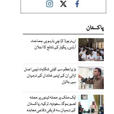
پاکستان
اںٹر بورڈ کراچی بارہویں جماعت
آرٹس ریگولر کے نتائج کا اعلان
وزیراعظم سے کوئی شکایت نہیں اصل
لڑائی ان کے اپنے خاندان کے درمیان
ہے، بلاول
ایک ملک پر حملہ تینوں پر حملہ
تصور ہوگا، سعودیہ، ترکیہ، پاکستان
کے درمیان سہ فریقی دفاعی معاہدہ