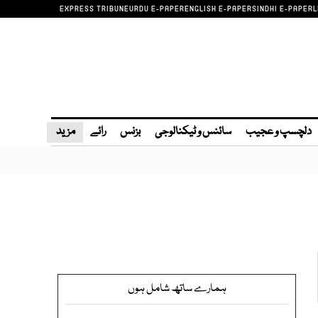
EXPRESS TRIBUNE
URDU E-PAPER
ENGLISH E-PAPER
SINDHI E-PAPER
L
دلچسپ و عجیب
سائنس و ٹیکنالوجی
بزنس
رائے
مزید
ہمارے ساتھ شامل ہوں