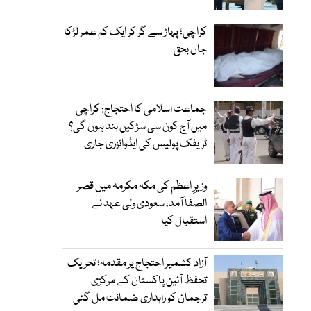
کراچی؛ پہاڑ سے گر کر ایک کم عمر لڑکا
جاں بحق
جماعت اسلامی کا احتجاج: کراچی
میں آج کون سی سڑکیں بند ہوں گی؟
ٹریفک پولیس کی ایڈوائزری جاری
وزیرِ اعظم کی مکہ مکرمہ میں قصر
الصفا آمد، سعودی ولی عہد نے
استقبال کیا
آزاد کشمیر احتجاج پر مقدمہ؛ تحریک
تحفظ آئین پاکستان کے مرکزی
ترجمان کو راہداری ضمانت مل گئی