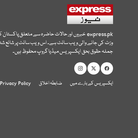
express.pk
خبروں اور حالات حاضرہ سے متعلق پاکستان 
وزٹ کی جانے والی ویب سائٹ ہے۔ اس ویب سائٹ پر شائع شدہ
جملہ حقوق بحق ایکسپریس میڈیا گروپ محفوظ ہیں۔
ایکسپریس کے بارے میں
ضابطہ اخلاق
Privacy Policy