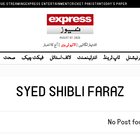
IVE STREAMING
EXPRESS ENTERTAINMENT
CRICKET PAKISTAN
TODAY'S PAPER
AUGUST 07, 2026
اشتہار لگائیں |
لائیو ٹی وی
| آج کا اخبار
ر نیشنل
ٹاپ ٹرینڈ
انٹرٹینمنٹ
لائف اسٹائل
فیکٹ چیک
صحت
SYED SHIBLI FARAZ
No Post fo