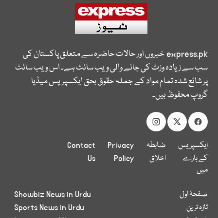
express.pk
خبروں اور حالات حاضرہ سے متعلق پاکستان کی
سب سے زیادہ وزٹ کی جانے والی ویب سائٹ ہے۔ اس ویب سائٹ
پر شائع شدہ تمام مواد کے جملہ حقوق بحق ایکسپریس میڈیا
گروپ محفوظ ہیں۔
ایکسپریس
ضابطہ
Privacy
Contact
کے بارے
اخلاق
Policy
Us
میں
صفحۂ اول
Showbiz News in Urdu
تازہ ترین
Sports News in Urdu