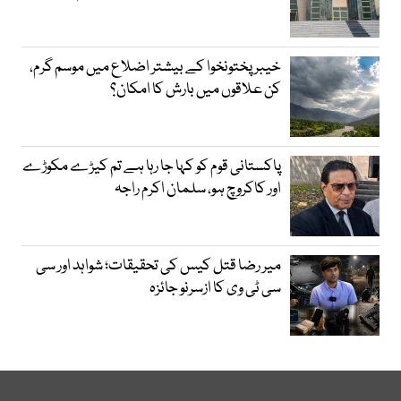
خیبر پختونخوا کے بیشتر اضلاع میں موسم گرم،
کن علاقوں میں بارش کا امکان؟
پاکستانی قوم کو کہا جا رہا ہے تم کیڑے مکوڑے
اور کاکروچ ہو، سلمان اکرم راجہ
میر رضا قتل کیس کی تحقیقات؛ شواہد اور سی
سی ٹی وی کا ازسرنو جائزہ