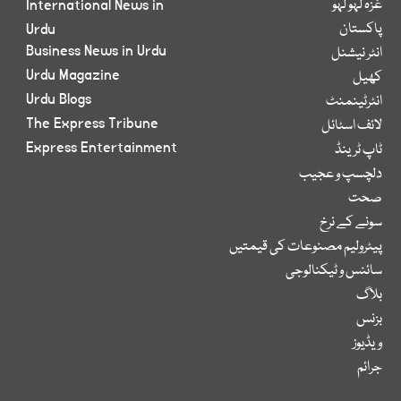
غزہ لہو لہو
International News in
پاکستان
Urdu
Business News in Urdu
انٹر نیشنل
Urdu Magazine
کھیل
Urdu Blogs
انٹرٹینمنٹ
The Express Tribune
لائف اسٹائل
Express Entertainment
ٹاپ ٹرینڈ
دلچسپ و عجیب
صحت
سونے کے نرخ
پیٹرولیم مصنوعات کی قیمتیں
سائنس و ٹیکنالوجی
بلاگ
بزنس
ویڈیوز
جرائم