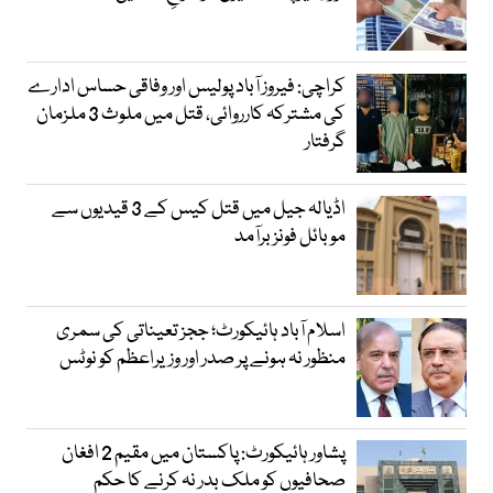
کراچی: فیروز آباد پولیس اور وفاقی حساس ادارے
کی مشترکہ کارروائی، قتل میں ملوث 3 ملزمان
گرفتار
اڈیالہ جیل میں قتل کیس کے 3 قیدیوں سے
موبائل فونز برآمد
اسلام آباد ہائیکورٹ؛ ججز تعیناتی کی سمری
منظور نہ ہونے پر صدر اور وزیراعظم کو نوٹس
پشاور ہائیکورٹ: پاکستان میں مقیم 2 افغان
صحافیوں کو ملک بدر نہ کرنے کا حکم