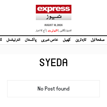
AUGUST 10, 2026
اشتہار لگائیں |
| آج کا اخبار
صفحۂ اول
تازہ ترین
کھیل
خاص خبریں
پاکستان
انٹر نیشنل
ٹا
SYEDA
No Post found