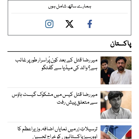
ہمارے ساتھ شامل ہوں
پاکستان
میر رضا قتل کے بعد کون پُراسرار طور پر غائب
ہے؟ والد کی میڈیا سے گفتگو
میر رضا قتل کیس میں مشکوک گیسٹ ہاؤس
سے متعلق پیش رفت
ترسیلاتِ زر میں نمایاں اضافہ، وزیراعظم کا
اوورسیز پاکستانیوں کو خراجِ تحسین