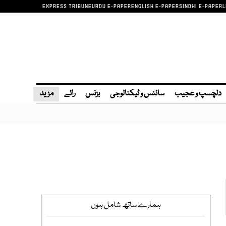
EXPRESS TRIBUNE
URDU E-PAPER
ENGLISH E-PAPER
SINDHI E-PAPER
L
دلچسپ و عجیب
سائنس و ٹیکنالوجی
بزنس
رائے
مزید
ہمارے ساتھ شامل ہوں