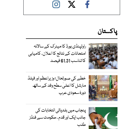
پاکستان
راولپنڈی بورڈ کا میٹرک کے سالانہ
امتحانات کے نتائج کا اعلان، کامیابی
کا تناسب 61.31 فیصد
خطے کی صورتحال؛ وزیراعظم اور فیلڈ
مارشل کا اعلیٰ سطح وفد کے ساتھ
دورۂ سعودی عرب
پنجاب میں بلدیاتی انتخابات کی
جانب ایک اور قدم، حکومت سے فنڈز
طلب