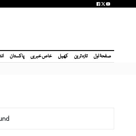
صفحۂ اول
تازہ ترین
کھیل
خاص خبریں
پاکستان
انٹ
und