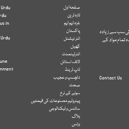
صفحۂ اول
 Urdu
تازہ ترین
rdu
غزہ لہو لہو
ws in
پاکستان
کی سب سے زیادہ
 Urdu
انٹر نیشنل
 تمام مواد کے
کھیل
انٹرٹینمنٹ
bune
لائف اسٹائل
inment
ٹاپ ٹرینڈ
دلچسپ و عجیب
Contact Us
صحت
سونے کے نرخ
پیٹرولیم مصنوعات کی قیمتیں
سائنس و ٹیکنالوجی
بلاگ
بزنس