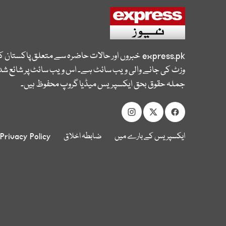
express.pk
خبروں اور حالات حاضرہ سے متعلق پاکستان 
وزٹ کی جانے والی ویب سائٹ ہے۔ اس ویب سائٹ پر شائع شدہ
جملہ حقوق بحق ایکسپریس میڈیا گروپ محفوظ ہیں۔
ایکسپریس کے بارے میں
ضابطہ اخلاق
Privacy Policy