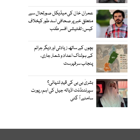
عمران خان کی میڈیکل صورتحال سے
متعلق خبر پر صحافی اسد طور کیخلاف
کیس: تفتیشی افسر طلب
بچوں کے ساتھ زیادتی اور دیگر جرائم
کے ہولناک اعداد و شمار جاری،
پنجاب سرفہرست
بشریٰ بی بی کی قیدِ تنہائی؟
سپرنٹنڈنٹ اڈیالہ جیل کی اہم رپورٹ
سامنے آ گئی