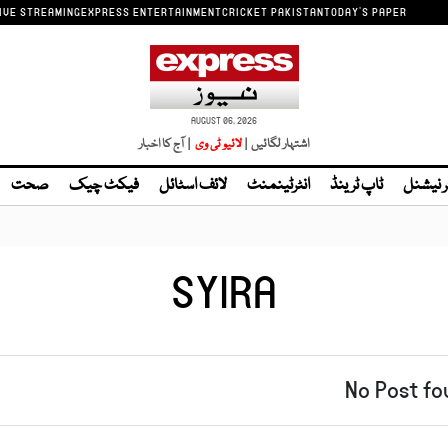
IVE STREAMING
EXPRESS ENTERTAINMENT
CRICKET PAKISTAN
TODAY'S PAPER
AUGUST 06, 2026
اشتہار لگائیں |
| آج کا اخبار
ر نیشنل
ٹاپ ٹرینڈ
انٹرٹینمنٹ
لائف اسٹائل
فیکٹ چیک
صحت
SYIRA
No Post fo