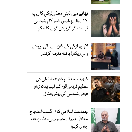
تھانے میں ذہنی معذور لڑکی کا ریپ
کرنے والے پولیس افسر کا ’پوٹینسی
ٹیسٹ‘ کرا کر پیش کرنے کا حکم
لاہور: لڑکی کے کان سے بالی نوچنے
والی ریکارڈ یافتہ ملزمہ گرفتار
شہید سب انسپکٹر عبد الولی کی
عظیم قربانی قوم کے لیے بہادری اور
فرض شناسی کی روشن مثال
جماعت اسلامی کا 7 اگست احتجاج؛
حافظ نعیم نے خصوصی ویڈیو پیغام
جاری کردیا