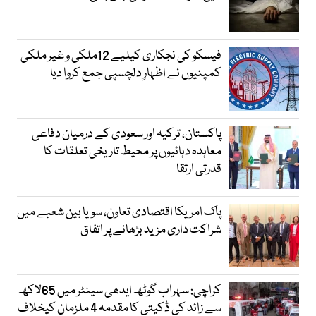
فیسکو کی نجکاری کیلیے 12ملکی و غیر ملکی
کمپنیوں نے اظہارِ دلچسپی جمع کروا دیا
پاکستان، ترکیہ اور سعودی کے درمیان دفاعی
معاہدہ دہائیوں پر محیط تاریخی تعلقات کا
قدرتی ارتقا
پاک امریکا اقتصادی تعاون، سویا بین شعبے میں
شراکت داری مزید بڑھانے پر اتفاق
کراچی: سہراب گوٹھ ایدھی سینٹر میں 65لاکھ
سے زائد کی ڈکیتی کا مقدمہ 4 ملزمان کیخلاف