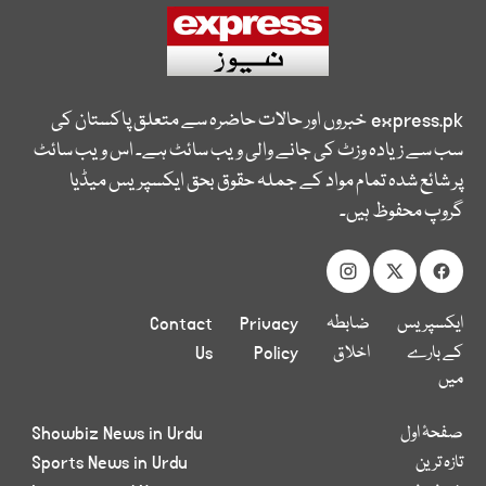
express.pk
خبروں اور حالات حاضرہ سے متعلق پاکستان کی
سب سے زیادہ وزٹ کی جانے والی ویب سائٹ ہے۔ اس ویب سائٹ
پر شائع شدہ تمام مواد کے جملہ حقوق بحق ایکسپریس میڈیا
گروپ محفوظ ہیں۔
ایکسپریس
ضابطہ
Privacy
Contact
کے بارے
اخلاق
Policy
Us
میں
صفحۂ اول
Showbiz News in Urdu
تازہ ترین
Sports News in Urdu