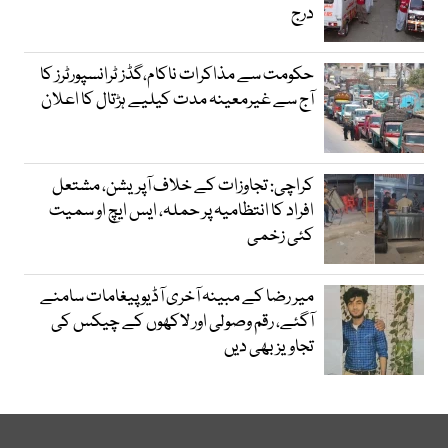
درج
حکومت سے مذاکرات ناکام،گڈز ٹرانسپورٹرز کا
آج سے غیرمعینہ مدت کیلیے ہڑتال کا اعلان
کراچی: تجاوزات کے خلاف آپریشن، مشتعل
افراد کا انتظامیہ پر حملہ، ایس ایچ او سمیت
کئی زخمی
میر رضا کے مبینہ آخری آڈیو پیغامات سامنے
آگئے، رقم وصولی اور لاکھوں کے چیکس کی
تجاویز بھی دیں