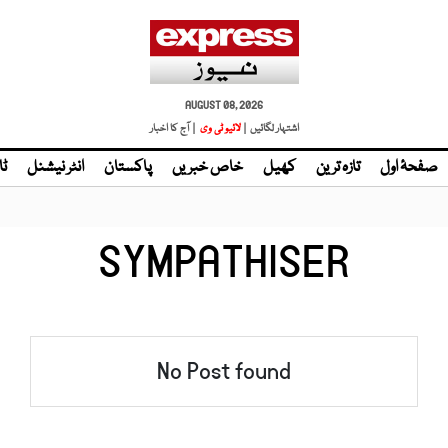
AUGUST 08, 2026
اشتہار لگائیں |
لائیو ٹی وی
| آج کا اخبار
صفحۂ اول
تازہ ترین
کھیل
خاص خبریں
پاکستان
انٹر نیشنل
ٹا
SYMPATHISER
No Post found