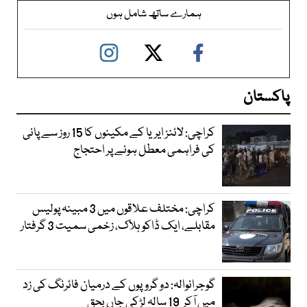
ہمارے ساتھ شامل ہوں
پاکستان
کراچی: لائنز ایریا کے مکینوں کا 15 روز سے پانی
کی فراہمی معطل ہونے پر احتجاج
کراچی: مختلف علاقوں میں 3 مبینہ پولیس
مقابلے، ایک ڈاکو ہلاک، زخمی سمیت 3 گرفتار
گوجرانوالہ: دو گروپوں کے درمیان فائرنگ کی زد
میں آکر 19 سالہ لڑکی جاں بحق