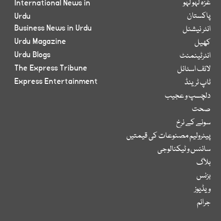
غزہ لہو لہو
International News in
پاکستان
Urdu
Business News in Urdu
انٹر نیشنل
Urdu Magazine
کھیل
Urdu Blogs
انٹرٹینمنٹ
The Express Tribune
لائف اسٹائل
Express Entertainment
ٹاپ ٹرینڈ
دلچسپ و عجیب
صحت
سونے کے نرخ
پیٹرولیم مصنوعات کی قیمتیں
سائنس و ٹیکنالوجی
بلاگ
بزنس
ویڈیوز
جرائم