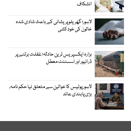
انشکاف
لاہور؛ گھریلو پریشانی کے باعث شادی شدہ
خاتون کی خودکشی
ہزارہ ایکسپریس ٹرین حادثہ؛ غفلت برتنے پر
ڈرائیور اور اسسٹنٹ معطل
لاہور پولیس کا خواتین سے متعلق نیا حکم نامہ،
بڑی پابندی عائد