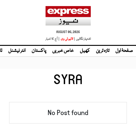
AUGUST 06, 2026
اشتہار لگائیں |
لائیو ٹی وی
| آج کا اخبار
صفحۂ اول
تازہ ترین
کھیل
خاص خبریں
پاکستان
انٹر نیشنل
ٹا
SYRA
No Post found