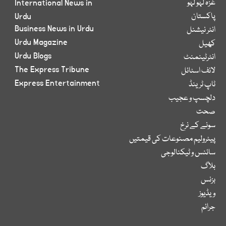
غزہ لہو لہو
International News in
پاکستان
Urdu
Business News in Urdu
انٹر نیشنل
Urdu Magazine
کھیل
Urdu Blogs
انٹرٹینمنٹ
The Express Tribune
لائف اسٹائل
Express Entertainment
ٹاپ ٹرینڈ
دلچسپ و عجیب
صحت
سونے کے نرخ
پیٹرولیم مصنوعات کی قیمتیں
سائنس و ٹیکنالوجی
بلاگ
بزنس
ویڈیوز
جرائم