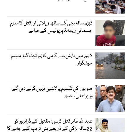
ڈیڑھ سالہ بچی کے ساتھ زیادتی اور قتل کا ملزم
جسمانی ریمانڈ پر پولیس کے حوالے
لاہور میں بارش سے گرمی کا زور ٹوٹ گیا، موسم
خوشگوار
صوبوں کی تقسیم پر لاشیں نہیں گرنے دیں گے،
وزیراعلیٰ سندھ
عبداللہ طاہر قتل کیس؛ مقتول کے ڈرائیور کو
22سالہ لڑکی کے ذریعے ہنی ٹریپ کیے جانے کا