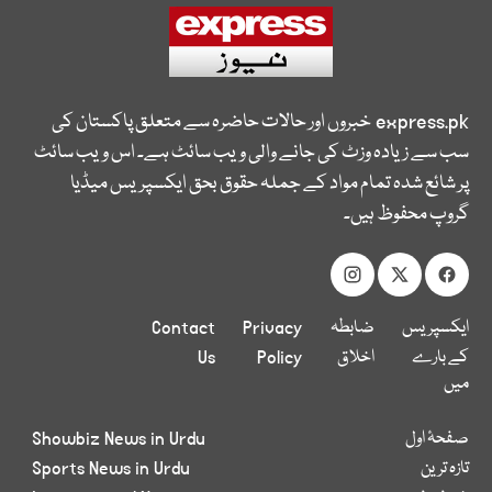
express.pk
خبروں اور حالات حاضرہ سے متعلق پاکستان کی
سب سے زیادہ وزٹ کی جانے والی ویب سائٹ ہے۔ اس ویب سائٹ
پر شائع شدہ تمام مواد کے جملہ حقوق بحق ایکسپریس میڈیا
گروپ محفوظ ہیں۔
ایکسپریس
ضابطہ
Privacy
Contact
کے بارے
اخلاق
Policy
Us
میں
صفحۂ اول
Showbiz News in Urdu
تازہ ترین
Sports News in Urdu