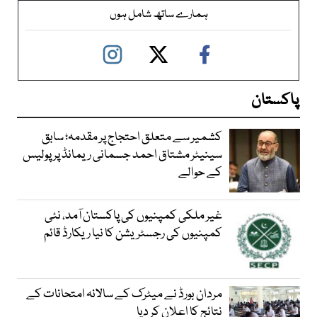
ہمارے ساتھ شامل ہوں
پاکستان
کشمیر سے متعلق احتجاج پر مقدمہ؛ سابق
سینیٹر مشتاق احمد جسمانی ریمانڈ پر پولیس
کے حوالے
غیر ملکی کمپنیوں کی پاکستان آمد، نئی
کمپنیوں کی رجسٹریشن کا نیا ریکارڈ قائم
مردان بورڈ نے میٹرک کے سالانہ امتحانات کے
نتائج کا اعلان کر دیا