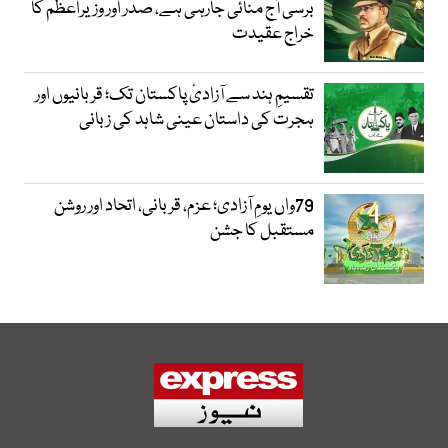
برسی آج منائی جارہی ہے، صدر اور وزیراعظم کا
خراج عقیدت
تقسیمِ ہند سے آزادیٔ پاکستان تک؛ قربانیوں اور
ہجرت کی داستان عینی شاہد کی زبانی
79واں یومِ آزادی؛ عزم، قربانی، اتحاد اور روشن
مستقبل کا جشن