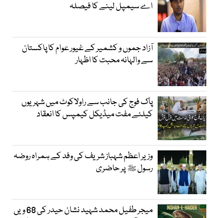
اے سیمپل لینے کا فیصلہ
آزاد جموں و کشمیر کے غیور عوام کا پاکستان
سے والہانہ محبت کا اظہار
پاک فوج کی جانب سے راولاکوٹ میں شہریوں
کیلئے مفت میڈیکل کیمپس کا انعقاد
وزیر اعظم شہباز شریف کی وفد کے ہمراہ روضہ
رسول ﷺ پر حاضری
میجر طفیل محمد شہید نشان حیدر کی 68 ویں