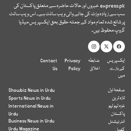
express.pk
خبروں اور حالات حاضرہ سے متعلق پاکستان کی
سب سے زیادہ وزٹ کی جانے والی ویب سائٹ ہے۔ اس ویب سائٹ
پر شائع شدہ تمام مواد کے جملہ حقوق بحق ایکسپریس میڈیا
گروپ محفوظ ہیں۔
ایکسپریس
ضابطہ
Privacy
Contact
کے بارے
اخلاق
Policy
Us
میں
صفحۂ اول
Showbiz News in Urdu
تازہ ترین
Sports News in Urdu
غزہ لہو لہو
International News in
پاکستان
Urdu
Business News in Urdu
انٹر نیشنل
Urdu Magazine
کھیل