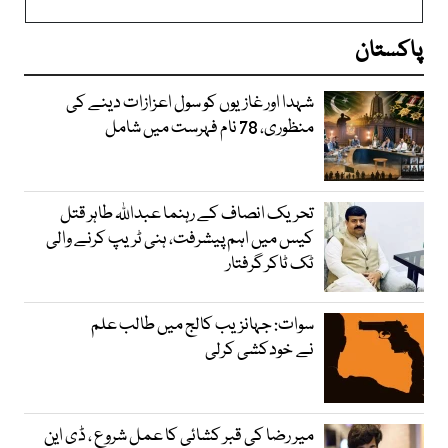
پاکستان
شہدا اور غازیوں کو سول اعزازات دینے کی
منظوری، 78 نام فہرست میں شامل
تحریک انصاف کے رہنما عبداللہ طاہر قتل
کیس میں اہم پیشرفت، ہنی ٹریپ کرنے والی
ٹک ٹاکر گرفتار
سوات: جہانزیب کالج میں طالب علم
نے خودکشی کرلی
میر رضا کی قبر کشائی کا عمل شروع ، ڈی این