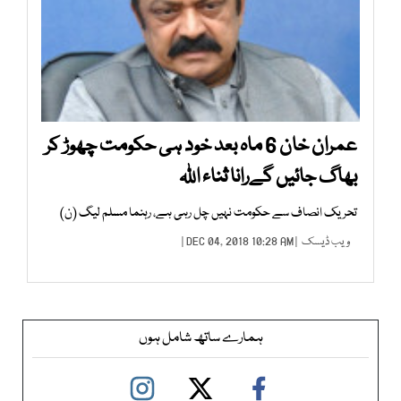
عمران خان 6 ماہ بعد خود ہی حکومت چھوڑ کر
بھاگ جائیں گےرانا ثناء اللہ
تحریک انصاف سے حکومت نہیں چل رہی ہے، رہنما مسلم لیگ (ن)
ویب ڈیسک
| DEC 04, 2018 10:28 AM |
ہمارے ساتھ شامل ہوں