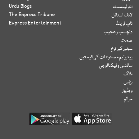
Urdu Blogs
انٹرٹینمنٹ
The Express Tribune
لائف اسٹائل
Express Entertainment
ٹاپ ٹرینڈ
دلچسپ و عجیب
صحت
سونے کے نرخ
پیٹرولیم مصنوعات کی قیمتیں
سائنس و ٹیکنالوجی
بلاگ
بزنس
ویڈیوز
جرائم