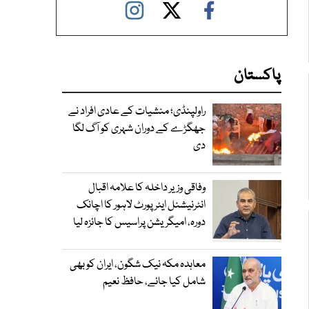
پاکستان
راولپنڈی؛ منشیات کے عادی افراد نے
جھگڑے کے دوران شہری کو آگ لگا
دی
وفاقی وزیر داخلہ کا علامہ اقبال
انٹرنیشنل ایئرپورٹ لاہور کا اچانک
دورہ، امیگریشن پراسیس کا جائزہ لیا
معاہدہ مکہ نیک شگون، ایران کو بھی
شامل کیا جائے، حافظ نعیم