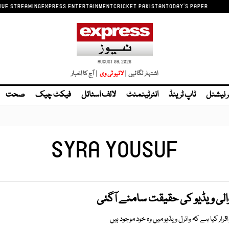
IVE STREAMING
EXPRESS ENTERTAINMENT
CRICKET PAKISTAN
TODAY'S PAPER
AUGUST 09, 2026
اشتہار لگائیں |
| آج کا اخبار
ر نیشنل
ٹاپ ٹرینڈ
انٹرٹینمنٹ
لائف اسٹائل
فیکٹ چیک
صحت
SYRA YOUSUF
الی ویڈیو کی حقیقت سامنے آگئی
اقرار کیا ہے کہ وائرل ویڈیو میں وہ خود موجود ہیں