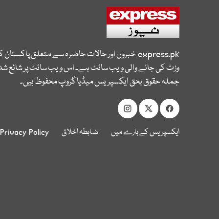
express.pk
خبروں اور حالات حاضرہ سے متعلق پاکستان 
وزٹ کی جانے والی ویب سائٹ ہے۔ اس ویب سائٹ پر شائع شدہ
جملہ حقوق بحق ایکسپریس میڈیا گروپ محفوظ ہیں۔
ایکسپریس کے بارے میں
ضابطہ اخلاق
Privacy Policy