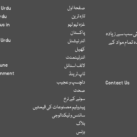
صفحۂ اول
 Urdu
تازہ ترین
rdu
غزہ لہو لہو
ws in
پاکستان
کی سب سے زیادہ
 Urdu
انٹر نیشنل
 تمام مواد کے
کھیل
انٹرٹینمنٹ
bune
لائف اسٹائل
inment
ٹاپ ٹرینڈ
دلچسپ و عجیب
Contact Us
صحت
سونے کے نرخ
پیٹرولیم مصنوعات کی قیمتیں
سائنس و ٹیکنالوجی
بلاگ
بزنس