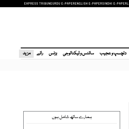
EXPRESS TRIBUNE
URDU E-PAPER
ENGLISH E-PAPER
SINDHI E-PAPER
L
دلچسپ و عجیب
سائنس و ٹیکنالوجی
بزنس
رائے
مزید
ہمارے ساتھ شامل ہوں