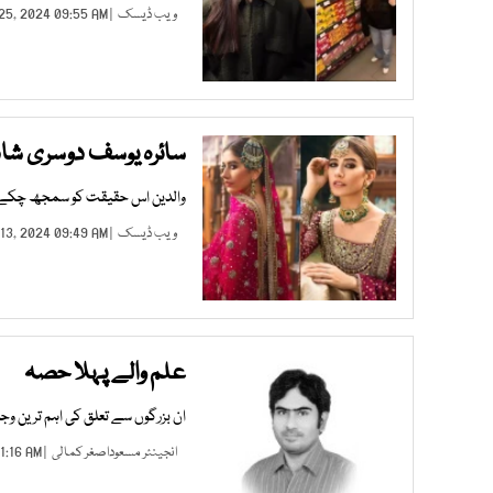
ویب ڈیسک
| DEC 25, 2024 09:55 AM |
سائرہ یوسف دوسری شا
والدین اس حقیقت کو سمجھ چکے ہیں 
ویب ڈیسک
| DEC 13, 2024 09:49 AM |
علم والے پہلا حصہ
ان بزرگوں سے تعلق کی اہم ترین و
انجینئر مسعوداصغر کمالی
| JUN 19, 2022 11:16 AM |