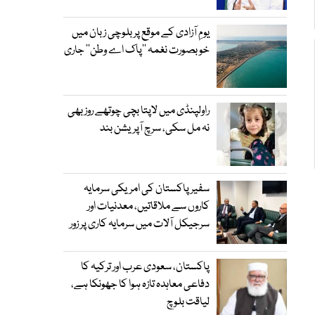
یومِ آزادی کے موقع پر بلوچی زبان میں
خوبصورت نغمہ ’’پاک اے وطن‘‘ جاری
راولپنڈی میں لاپتا بچی چوتھے روز بھی
نہ مل سکی، سرچ آپریشن بند
سفیر پاکستان کی امریکی سرمایہ
کاروں سے ملاقاتیں، معدنیات اور
سرجیکل آلات میں سرمایہ کاری پر زور
پاکستان، سعودی عرب اور ترکیہ کا
دفاعی معاہدہ تازہ ہوا کا جھونکا ہے،
لیاقت بلوچ