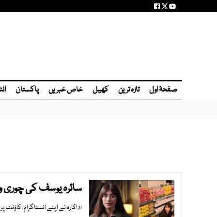
صفحۂ اول
تازہ ترین
کھیل
خاص خبریں
پاکستان
انٹ
سائرہ یوسف کی چوری و
اداکارہ نے اپنے انسٹاگرام اکاؤنٹ پر 