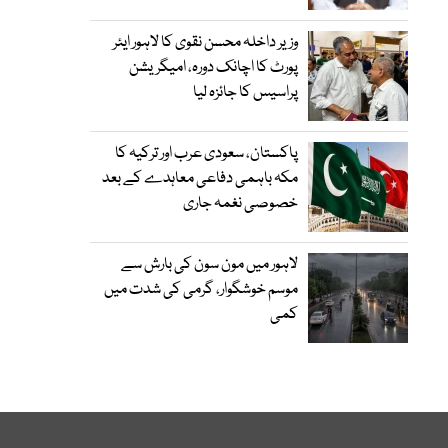
وزیر داخلہ محسن نقوی کا لاہور ایئر
پورٹ کا اچانک دورہ، امیگریشن
پراسیس کا جائزہ لیا
پاکستان، سعودی عرب اور ترکیہ کا
مکہ باہمی دفاعی معاہدے کے بعد
خصوصی نغمہ جاری
لاہور میں مون سون کی بارش سے
موسم خوشگوار، گرمی کی شدت میں
کمی