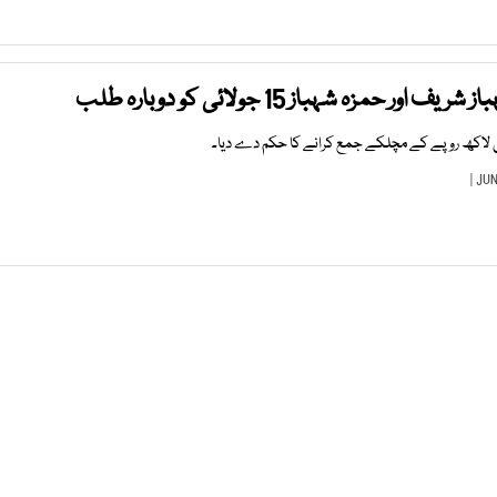
حمزہ شہباز 15 جولائی کو دوبارہ طلب
لاکھ روپے کے مچلکے جمع کرانے کا حکم دے دیا۔