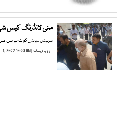
منی لانڈرنگ کیس شہباز شریف اور 
اسپیشل سینٹرل کورٹ نے دس، دس 
ویب ڈیسک
| JUN 11, 2022 10:00 AM |