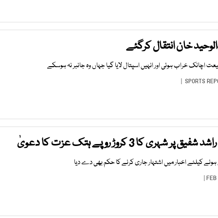
الوحید خان انتقال کرگئے
ت اچانک خراب ہوئی اور انہیں اسپتال لایا گیا جہاں وہ جانبر نہ ہوسکے
SPORTS REP
ری کا 3 کروڑ روپے ہتک عزت کا دعویٰ
ونے کیلئے اخبار میں اشتہار جاری کرنے کا حکم بھی دے دیا