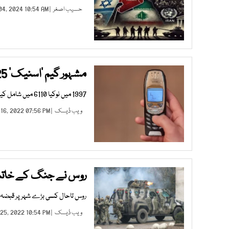
حسیب اصغر
| DEC 04, 2024 10:54 AM |
مشہور گیم ’اسنیک‘ 25 سال کا ہوگیا
1997 میں نوکیا 6110 میں شامل کیا جانے والےاس گیم نے بہت تیزی کے ساتھ عالمی سطح پر مقبولیت حاصل کی
ویب ڈیسک
| JUL 16, 2022 07:56 PM |
روس نے جنگ کے خاتمے 
روس تاحال کسی بڑے شہر پر قبضہ 
ویب ڈیسک
| MAR 25, 2022 10:54 PM |