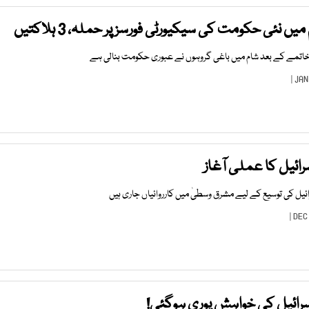
میں نئی حکومت کی سیکیورٹی فورسز پر حملہ، 3 ہلاکتیں
ے خاتمے کے بعد شام میں باغی گروہوں نے عبوری حکومت بنالی ہے
رائیل کا عملی آغاز
یل کی توسیع کے لیے مشرق وسطیٰ میں کارروائیاں جاری ہیں
سرائیل کی خواہش پوری ہوگئی!