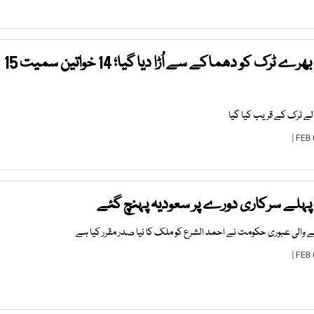
شام میں مسافروں سے بھرے ٹرک کو دھماکے سے اُڑا دیا گیا؛ 14 خواتین سمیت 15
الے ٹرک کے قریب کیا گیا
پہلے سرکاری دورے پر سعودیہ پہنچ گئے
ننے والی عبوری حکومت نے احمد الشرع کو ملک کا نیا صدر مقرر کیا ہے