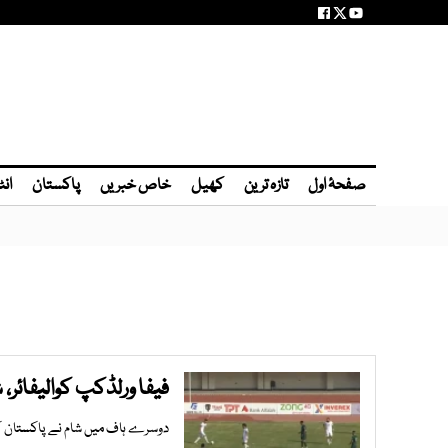
صفحۂ اول
تازہ ترین
کھیل
خاص خبریں
پاکستان
انٹ
فیفا ورلڈکپ کوالیفائ
دوسرے ہاف میں شام نے پاکستان کے 