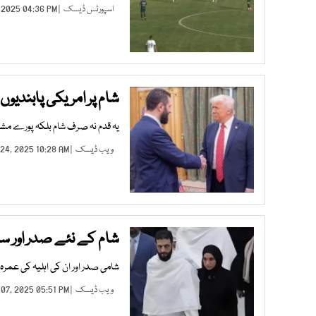
اسپورٹس ڈیسک
| NOV 18, 2025 04:36 PM |
شام پر امریکی پابندیوں کا اختتام: 25 سال بعد ا
یہ قدم نہ صرف شام بلکہ پورے مشر
ویب ڈیسک
| MAY 24, 2025 10:28 AM |
شام کے نئے صدر اور سا
شامی صدر اور ان کی اہلیہ کی عمرہ
ویب ڈیسک
| FEB 07, 2025 05:51 PM |