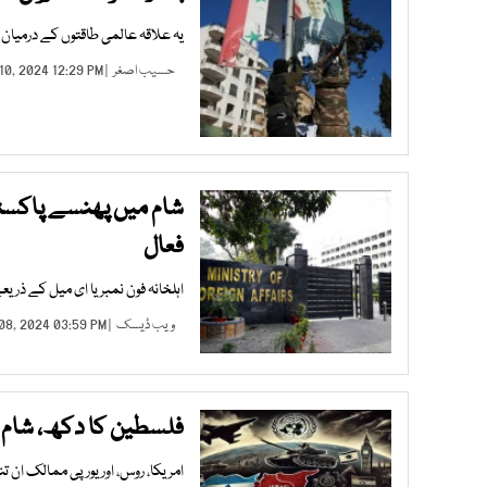
یہ علاقہ عالمی طاقتوں کے درمیان 
حسیب اصغر
| DEC 10, 2024 12:29 PM |
شام میں پھنسے پاکست
فعال
اہلخانہ فون نمبر یا ای میل کے ذریع
ویب ڈیسک
| DEC 08, 2024 03:59 PM |
فلسطین کا دکھ، شام ک
امریکا، روس، اور یورپی ممالک ان ت