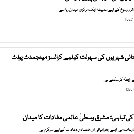
اثر و رسوخ کے لیے ہمیشہ ایک مرکزی میدان رہا ہے
انی شہریوں کی سہولت کیلیے کرائسز مینجمنٹ یونٹ
ے رابطہ کر سکتے ہیں
ی تباہی؛ مشرق وسطیٰ عالمی مفادات کا میدان
نازعات میں اپنے جغرافیائی اور اقتصادی مفادات کےلیے سرگرم ہیں