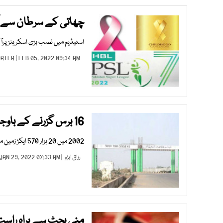
چھاتی کے سرطان سے ا
اسٹیڈیم میں نصب بڑی اسکرینز پرا
ORTER
| FEB 05, 2022 09:34 AM |
16 برس گزرنے کے باوجود تیسر ٹاؤن کا منصوبہ مکمل نہ ہو سکا
2002 میں 20 ہزار 570 ایکڑ زمین مختص کی گئی تھی، منصوبہ 7 سال میں مکمل ہونا تھا
رزاق ابڑو
| JAN 29, 2022 07:33 AM |
منی بجٹ سے براہ راست یا