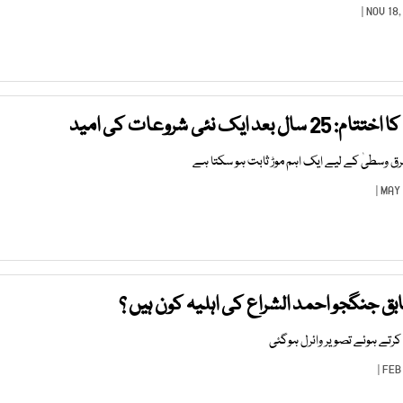
یک نئی شروعات کی امید
ق وسطیٰ کے لیے ایک اہم موڑ ثابت ہو سکتا ہے
بق جنگجو احمد الشراع کی اہلیہ کون ہیں ؟
 کرتے ہوئے تصویر وائرل ہوگئی