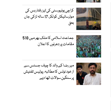
کراچی یونیورسٹی کی تیز رفتار بس کی
موٹرسائیکل کو ٹکر، 17 سالہ لڑکی جاں
بحق
جماعت اسلامی کا ملک بھر میں 510
مقامات پر دھرنوں کا اعلان
میر رضا کے والد کا چیف جسٹس سے
از خود نوٹس کا مطالبہ، پولیس تفتیش
پر سنگین سوالات اٹھا دیے