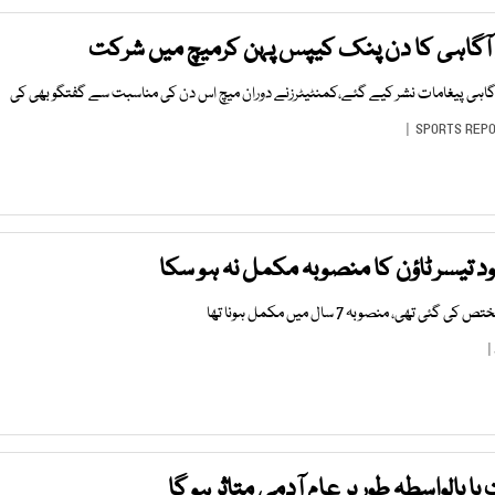
ٓگاہی کا دن پنک کیپس پہن کرمیچ میں شرکت
ٓگاہی پیغامات نشر کیے گئے،کمنٹیٹرزنے دوران میچ اس دن کی مناسبت سے گفتگو بھی کی
SPORTS REP
 بالواسطہ طور پر عام آدمی متاثر ہو گا