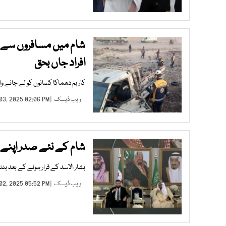
افراد جاں بحق
کار بم دھماکا کسانوں کو لے جانے و
ویب ڈیسک
| FEB 03, 2025 02:06 PM |
شام کے نئے صدر اپنے 
بشار الاسد کے فرار ہونے کے بعد ب
ویب ڈیسک
| FEB 02, 2025 05:52 PM |