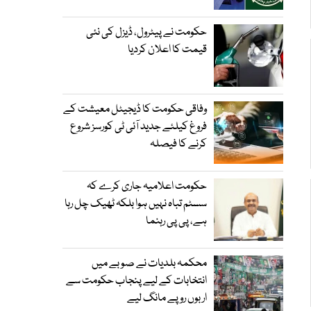
حکومت نے پیٹرول، ڈیزل کی نئی
قیمت کا اعلان کردیا
وفاقی حکومت کا ڈیجیٹل معیشت کے
فروغ کیلئے جدید آئی ٹی کورسز شروع
کرنے کا فیصلہ
حکومت اعلامیہ جاری کرے کہ
سسٹم تباہ نہیں ہوا بلکہ ٹھیک چل رہا
ہے، پی پی رہنما
محکمہ بلدیات نے صوبے میں
انتخابات کے لیے پنجاب حکومت سے
اربوں روپے مانگ لیے