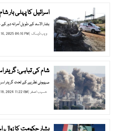
اسرائیل کا پہلی بار شام 
بشار الاسد کے طویل آمرانہ دور ک
ویب ڈیسک
| JAN 16, 2025 04:16 PM |
شام کی تباہی: گریٹر اس
صہیونی نظریے کے تحت گریٹر اسرائ
حسیب اصغر
| DEC 18, 2024 11:22 AM |
بشار حکومت کا زوال، ا