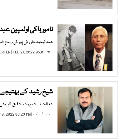
نامور ہاکی اولمپین عبد
عبدالوحید خان کی پیر کی صبح طبیع
ORTER
| FEB 21, 2022 05:01 PM |
شیخ رشید کے بھتیجے راشد شفیق پر شہ
عدالت نے شیخ راشد شفیق کو پیش ہ
ویب ڈیسک
| FEB 10, 2022 03:23 PM |