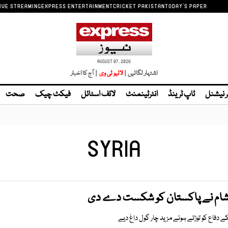
IVE STREAMING
EXPRESS ENTERTAINMENT
CRICKET PAKISTAN
TODAY'S PAPER
AUGUST 07, 2026
اشتہار لگائیں |
| آج کا اخبار
ر نیشنل
ٹاپ ٹرینڈ
انٹرٹینمنٹ
لائف اسٹائل
فیکٹ چیک
صحت
SYRIA
ر، شام نے پاکستان کو شکست دے دی
دفاع کو توڑتے ہوئے مزید چار گول داغ دیے