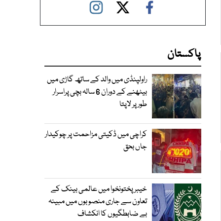
پاکستان
راولپنڈی میں والد کے ساتھ گاڑی میں
بیٹھنے کے دوران 6 سالہ بچی پراسرار
طور پر لاپتا
کراچی میں ڈکیتی مزاحمت پر چوکیدار
جاں بحق
خیبرپختونخوا میں عالمی بینک کے
تعاون سے جاری منصوبوں میں مبینہ
بے ضابطگیوں کا انکشاف