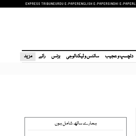
EXPRESS TRIBUNE
URDU E-PAPER
ENGLISH E-PAPER
SINDHI E-PAPER
L
دلچسپ و عجیب
سائنس و ٹیکنالوجی
بزنس
رائے
مزید
ہمارے ساتھ شامل ہوں