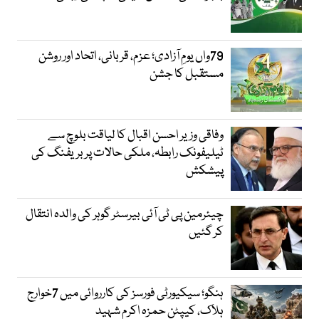
79واں یومِ آزادی؛ عزم، قربانی، اتحاد اور روشن
مستقبل کا جشن
وفاقی وزیر احسن اقبال کا لیاقت بلوچ سے
ٹیلیفونک رابطہ، ملکی حالات پر بریفنگ کی
پیشکش
چیئرمین پی ٹی آئی بیرسٹر گوہر کی والدہ انتقال
کر گئیں
ہنگو؛ سیکیورٹی فورسز کی کارروائی میں 7خوارج
ہلاک، کیپٹن حمزہ اکرم شہید