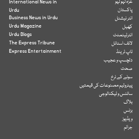
غزہ لہو لہو
International News in
پاکستان
Urdu
Business News in Urdu
انٹر نیشنل
Urdu Magazine
کھیل
Urdu Blogs
انٹرٹینمنٹ
The Express Tribune
لائف اسٹائل
Express Entertainment
ٹاپ ٹرینڈ
دلچسپ و عجیب
صحت
سونے کے نرخ
پیٹرولیم مصنوعات کی قیمتیں
سائنس و ٹیکنالوجی
بلاگ
بزنس
ویڈیوز
جرائم