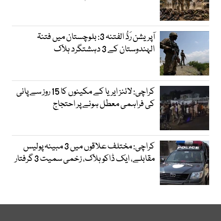
آپریشن رَدُّ الفتنہ 3: بلوچستان میں فتنۃ
الہندوستان کے 3 دہشتگرد ہلاک
کراچی: لائنز ایریا کے مکینوں کا 15 روز سے پانی
کی فراہمی معطل ہونے پر احتجاج
کراچی: مختلف علاقوں میں 3 مبینہ پولیس
مقابلے، ایک ڈاکو ہلاک، زخمی سمیت 3 گرفتار