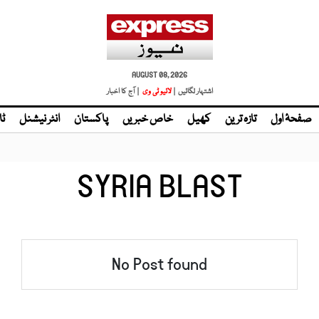
AUGUST 08, 2026
اشتہار لگائیں |
لائیو ٹی وی
| آج کا اخبار
صفحۂ اول
تازہ ترین
کھیل
خاص خبریں
پاکستان
انٹر نیشنل
ٹا
SYRIA BLAST
No Post found