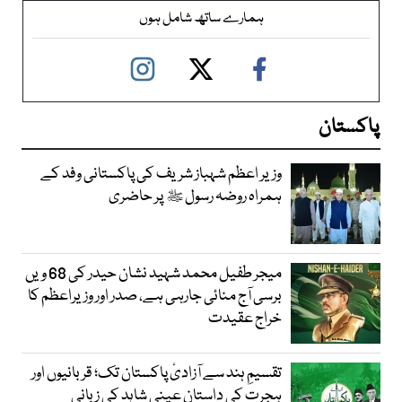
ہمارے ساتھ شامل ہوں
پاکستان
وزیر اعظم شہباز شریف کی پاکستانی وفد کے
ہمراہ روضہ رسول ﷺ پر حاضری
میجر طفیل محمد شہید نشان حیدر کی 68 ویں
برسی آج منائی جارہی ہے، صدر اور وزیراعظم کا
خراج عقیدت
تقسیمِ ہند سے آزادیٔ پاکستان تک؛ قربانیوں اور
ہجرت کی داستان عینی شاہد کی زبانی