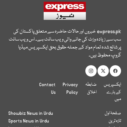
express.pk
خبروں اور حالات حاضرہ سے متعلق پاکستان کی
سب سے زیادہ وزٹ کی جانے والی ویب سائٹ ہے۔ اس ویب سائٹ
پر شائع شدہ تمام مواد کے جملہ حقوق بحق ایکسپریس میڈیا
گروپ محفوظ ہیں۔
ایکسپریس
ضابطہ
Privacy
Contact
کے بارے
اخلاق
Policy
Us
میں
صفحۂ اول
Showbiz News in Urdu
تازہ ترین
Sports News in Urdu