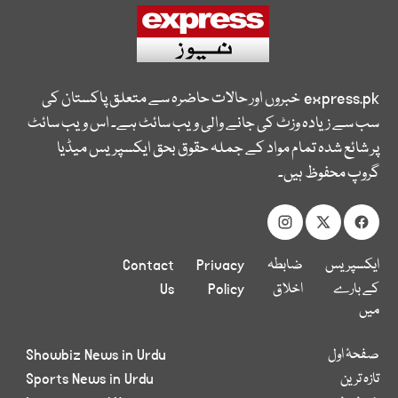
express.pk
خبروں اور حالات حاضرہ سے متعلق پاکستان کی
سب سے زیادہ وزٹ کی جانے والی ویب سائٹ ہے۔ اس ویب سائٹ
پر شائع شدہ تمام مواد کے جملہ حقوق بحق ایکسپریس میڈیا
گروپ محفوظ ہیں۔
ایکسپریس
ضابطہ
Privacy
Contact
کے بارے
اخلاق
Policy
Us
میں
صفحۂ اول
Showbiz News in Urdu
تازہ ترین
Sports News in Urdu