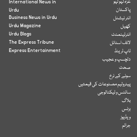
غزہ لہو لہو
International News in
پاکستان
Urdu
Business News in Urdu
انٹر نیشنل
Urdu Magazine
کھیل
Urdu Blogs
انٹرٹینمنٹ
The Express Tribune
لائف اسٹائل
Express Entertainment
ٹاپ ٹرینڈ
دلچسپ و عجیب
صحت
سونے کے نرخ
پیٹرولیم مصنوعات کی قیمتیں
سائنس و ٹیکنالوجی
بلاگ
بزنس
ویڈیوز
جرائم