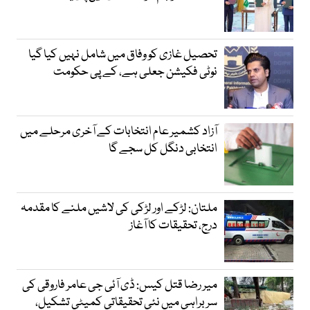
تحصیل غازی کو وفاق میں شامل نہیں کیا گیا
نوٹی فکیشن جعلی ہے، کے پی حکومت
آزاد کشمیر عام انتخابات کے آخری مرحلے میں
انتخابی دنگل کل سجے گا
ملتان: لڑکے اور لڑکی کی لاشیں ملنے کا مقدمہ
درج، تحقیقات کا آغاز
میر رضا قتل کیس: ڈی آئی جی عامر فاروقی کی
سربراہی میں نئی تحقیقاتی کمیٹی تشکیل،