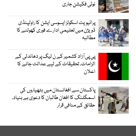
نوٹی فکیشن جاری
پرائیویٹ اسکولز ایسوسی ایشن کا راولپنڈی
ڈویژن میں تعلیمی ادارے فوری کھولنے کا
مطالبہ
پی پی آزاد کشمیر کے ن لیگ پر دھاندلی کے
الزامات، تحقیقات کے لیے عدالت جانے کا
اعلان
پاکستان سے افغانستان میں ہتھیاروں کی
اسمگلنگ کا افغان طالبان کا دعویٰ بے بنیاد،
حقائق کے منافی قرار