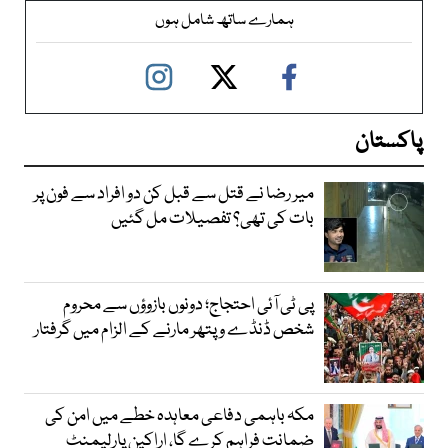
ہمارے ساتھ شامل ہوں
پاکستان
میر رضا نے قتل سے قبل کن دو افراد سے فون پر
بات کی تھی؟ تفصیلات مل گئیں
پی ٹی آئی احتجاج؛ دونوں بازوؤں سے محروم
شخص ڈنڈے و پتھر مارنے کے الزام میں گرفتار
مکہ باہمی دفاعی معاہدہ خطے میں امن کی
ضمانت فراہم کرے گا، اراکین پارلیمنٹ