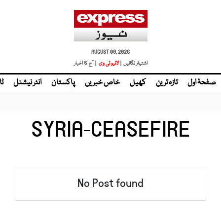
AUGUST 09, 2026
اشتہار لگائیں |
لائیو ٹی وی
| آج کا اخبار
صفحۂ اول
تازہ ترین
کھیل
خاص خبریں
پاکستان
انٹر نیشنل
ٹا
SYRIA-CEASEFIRE
No Post found