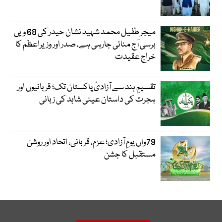
میجر طفیل محمد شہید نشان حیدر کی 68 ویں
برسی آج منائی جارہی ہے، صدر اور وزیراعظم کا
خراج عقیدت
تقسیمِ ہند سے آزادیٔ پاکستان تک؛ قربانیوں اور
ہجرت کی داستان عینی شاہد کی زبانی
79واں یومِ آزادی؛ عزم، قربانی، اتحاد اور روشن
مستقبل کا جشن