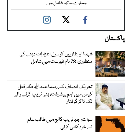
ہمارے ساتھ شامل ہوں
پاکستان
شہدا اور غازیوں کو سول اعزازات دینے کی
منظوری، 78 نام فہرست میں شامل
تحریک انصاف کے رہنما عبداللہ طاہر قتل
کیس میں اہم پیشرفت، ہنی ٹریپ کرنے والی
ٹک ٹاکر گرفتار
سوات: جہانزیب کالج میں طالب علم
نے خودکشی کرلی