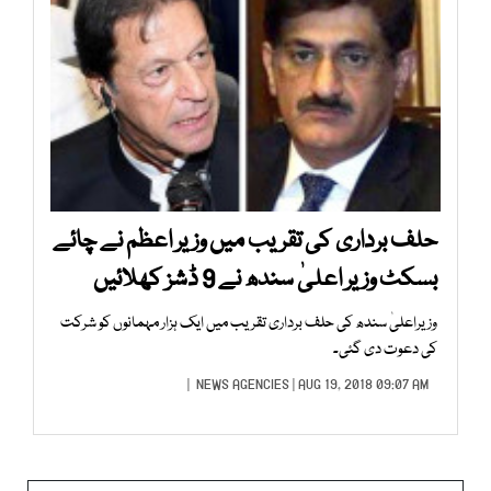
حلف برداری کی تقریب میں وزیر اعظم نے چائے
بسکٹ وزیر اعلیٰ سندھ نے 9 ڈشز کھلائیں
وزیراعلیٰ سندھ کی حلف برداری تقریب میں ایک ہزار مہمانوں کو شرکت
کی دعوت دی گئی۔
NEWS AGENCIES
| AUG 19, 2018 09:07 AM |