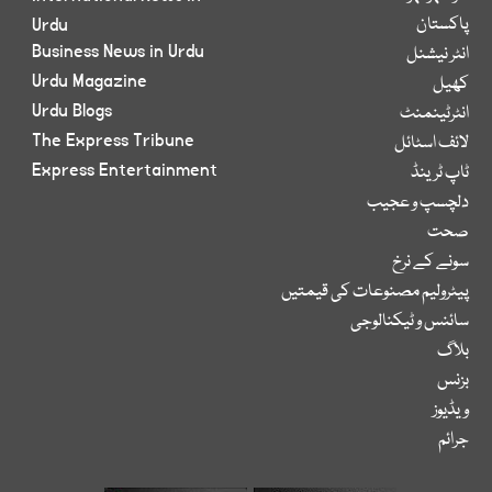
پاکستان
Urdu
Business News in Urdu
انٹر نیشنل
Urdu Magazine
کھیل
Urdu Blogs
انٹرٹینمنٹ
The Express Tribune
لائف اسٹائل
Express Entertainment
ٹاپ ٹرینڈ
دلچسپ و عجیب
صحت
سونے کے نرخ
پیٹرولیم مصنوعات کی قیمتیں
سائنس و ٹیکنالوجی
بلاگ
بزنس
ویڈیوز
جرائم