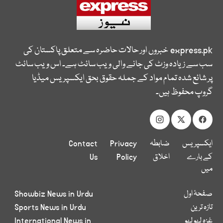
express.pk
خبروں اور حالات حاضرہ سے متعلق پاکستان کی
سب سے زیادہ وزٹ کی جانے والی ویب سائٹ ہے۔ اس ویب سائٹ
پر شائع شدہ تمام مواد کے جملہ حقوق بحق ایکسپریس میڈیا
گروپ محفوظ ہیں۔
ایکسپریس
ضابطہ
Privacy
Contact
کے بارے
اخلاق
Policy
Us
میں
صفحۂ اول
Showbiz News in Urdu
تازہ ترین
Sports News in Urdu
غزہ لہو لہو
International News in