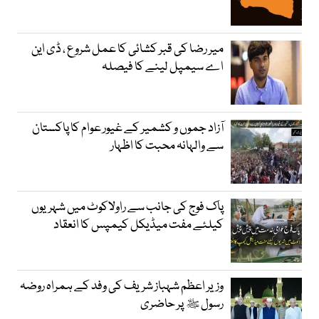
میر رضا کی قبر کشائی کا عمل شروع ، ڈی این
اے سیمپل لینے کا فیصلہ
آزاد جموں و کشمیر کے غیور عوام کا پاکستان
سے والہانہ محبت کا اظہار
پاک فوج کی جانب سے راولاکوٹ میں شہریوں
کیلئے مفت میڈیکل کیمپس کا انعقاد
وزیر اعظم شہباز شریف کی وفد کے ہمراہ روضہ
رسول ﷺ پر حاضری