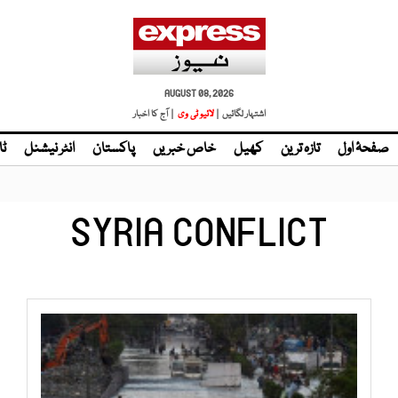
AUGUST 08, 2026
اشتہار لگائیں |
| آج کا اخبار
صفحۂ اول
تازہ ترین
کھیل
خاص خبریں
پاکستان
انٹر نیشنل
ٹا
SYRIA CONFLICT