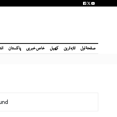
صفحۂ اول
تازہ ترین
کھیل
خاص خبریں
پاکستان
انٹ
und