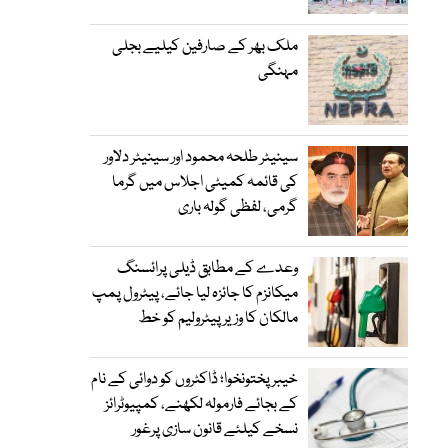
ملک بھر کے صارفین کیلیے بجلی
مہنگی
سینیٹر طلحہ محمود اور سینیٹر دلاور
کی قائمہ کمیٹی اجلاس میں گرما
گرمی، لفظی گولہ باری
وعدے کے مطابق ڈیلی پرائسنگ
میکانزم کا جائزہ لیا جائے، پیٹرول پمپ
مالکان کا وزیرپیٹرولیم کو خط
خیبرپختونخوا؛ ڈاکٹروں کو دوائی کے نام
کے بجائے فارمولہ لکھنے، کمپیوٹرائز
نسخے کیلئے قانون سازی پرغور