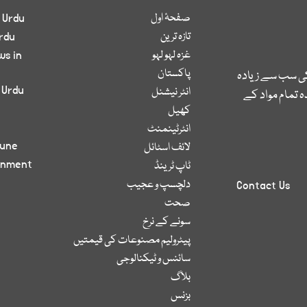
صفحۂ اول
 Urdu
تازہ ترین
rdu
غزہ لہو لہو
ws in
پاکستان
کی سب سے زیادہ
 Urdu
انٹر نیشنل
 تمام مواد کے
کھیل
انٹرٹینمنٹ
bune
لائف اسٹائل
inment
ٹاپ ٹرینڈ
دلچسپ و عجیب
Contact Us
صحت
سونے کے نرخ
پیٹرولیم مصنوعات کی قیمتیں
سائنس و ٹیکنالوجی
بلاگ
بزنس