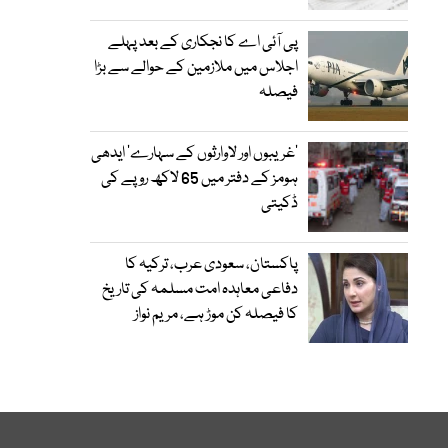
پی آئی اے کا نجکاری کے بعد پہلے
اجلاس میں ملازمین کے حوالے سے بڑا
فیصلہ
’غریبوں اور لاوارثوں کے سہارے‘ ایدھی
ہومز کے دفتر میں 65 لاکھ روپے کی
ڈکیتی
پاکستان، سعودی عرب، ترکیہ کا
دفاعی معاہدہ امت مسلمہ کی تاریخ
کا فیصلہ کن موڑ ہے، مریم نواز