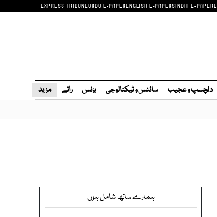
EXPRESS TRIBUNE
URDU E-PAPER
ENGLISH E-PAPER
SINDHI E-PAPER
L
دلچسپ و عجیب
سائنس و ٹیکنالوجی
بزنس
رائے
مزید
ہمارے ساتھ شامل ہوں