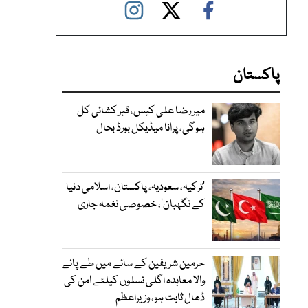
پاکستان
میر رضا علی کیس، قبر کشائی کل
ہوگی، پرانا میڈیکل بورڈ بحال
‘ترکیہ، سعودیہ، پاکستان، اسلامی دنیا
کے نگہبان’، خصوصی نغمہ جاری
حرمین شریفین کے سائے میں طے پانے
والا معاہدہ اگلی نسلوں کیلئے امن کی
ڈھال ثابت ہو، وزیراعظم