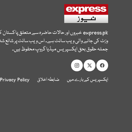
express.pk
خبروں اور حالات حاضرہ سے متعلق پاکستان 
وزٹ کی جانے والی ویب سائٹ ہے۔ اس ویب سائٹ پر شائع شدہ
جملہ حقوق بحق ایکسپریس میڈیا گروپ محفوظ ہیں۔
ایکسپریس کے بارے میں
ضابطہ اخلاق
Privacy Policy