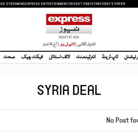
IVE STREAMING
EXPRESS ENTERTAINMENT
CRICKET PAKISTAN
TODAY'S PAPER
AUGUST 07, 2026
اشتہار لگائیں |
| آج کا اخبار
ر نیشنل
ٹاپ ٹرینڈ
انٹرٹینمنٹ
لائف اسٹائل
فیکٹ چیک
صحت
SYRIA DEAL
No Post fo