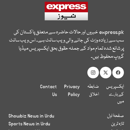
express.pk
خبروں اور حالات حاضرہ سے متعلق پاکستان کی
سب سے زیادہ وزٹ کی جانے والی ویب سائٹ ہے۔ اس ویب سائٹ
پر شائع شدہ تمام مواد کے جملہ حقوق بحق ایکسپریس میڈیا
گروپ محفوظ ہیں۔
ایکسپریس
ضابطہ
Privacy
Contact
کے بارے
اخلاق
Policy
Us
میں
صفحۂ اول
Showbiz News in Urdu
تازہ ترین
Sports News in Urdu