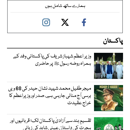
ہمارے ساتھ شامل ہوں
پاکستان
وزیر اعظم شہباز شریف کی پاکستانی وفد کے
ہمراہ روضہ رسول ﷺ پر حاضری
میجر طفیل محمد شہید نشان حیدر کی 68 ویں
برسی آج منائی جارہی ہے، صدر اور وزیراعظم کا
خراج عقیدت
تقسیمِ ہند سے آزادیٔ پاکستان تک؛ قربانیوں اور
ہجرت کی داستان عینی شاہد کی زبانی