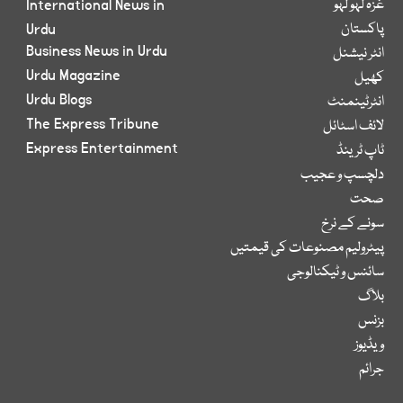
غزہ لہو لہو
International News in
پاکستان
Urdu
Business News in Urdu
انٹر نیشنل
Urdu Magazine
کھیل
Urdu Blogs
انٹرٹینمنٹ
The Express Tribune
لائف اسٹائل
Express Entertainment
ٹاپ ٹرینڈ
دلچسپ و عجیب
صحت
سونے کے نرخ
پیٹرولیم مصنوعات کی قیمتیں
سائنس و ٹیکنالوجی
بلاگ
بزنس
ویڈیوز
جرائم