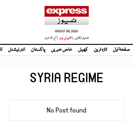
AUGUST 08, 2026
اشتہار لگائیں |
لائیو ٹی وی
| آج کا اخبار
صفحۂ اول
تازہ ترین
کھیل
خاص خبریں
پاکستان
انٹر نیشنل
ٹا
SYRIA REGIME
No Post found