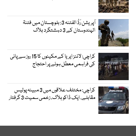
آپریشن رَدُّ الفتنہ 3: بلوچستان میں فتنۃ
الہندوستان کے 3 دہشتگرد ہلاک
کراچی: لائنز ایریا کے مکینوں کا 15 روز سے پانی
کی فراہمی معطل ہونے پر احتجاج
کراچی: مختلف علاقوں میں 3 مبینہ پولیس
مقابلے، ایک ڈاکو ہلاک، زخمی سمیت 3 گرفتار