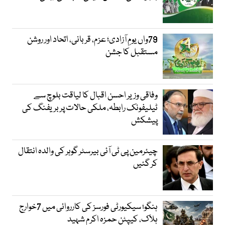
79واں یومِ آزادی؛ عزم، قربانی، اتحاد اور روشن
مستقبل کا جشن
وفاقی وزیر احسن اقبال کا لیاقت بلوچ سے
ٹیلیفونک رابطہ، ملکی حالات پر بریفنگ کی
پیشکش
چیئرمین پی ٹی آئی بیرسٹر گوہر کی والدہ انتقال
کر گئیں
ہنگو؛ سیکیورٹی فورسز کی کارروائی میں 7خوارج
ہلاک، کیپٹن حمزہ اکرم شہید