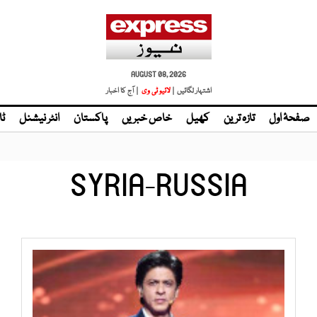
AUGUST 08, 2026
اشتہار لگائیں |
لائیو ٹی وی
| آج کا اخبار
صفحۂ اول
تازہ ترین
کھیل
خاص خبریں
پاکستان
انٹر نیشنل
ٹا
SYRIA-RUSSIA