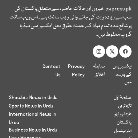
express.pk
خبروں اور حالات حاضرہ سے متعلق پاکستان کی
سب سے زیادہ وزٹ کی جانے والی ویب سائٹ ہے۔ اس ویب سائٹ
پر شائع شدہ تمام مواد کے جملہ حقوق بحق ایکسپریس میڈیا
گروپ محفوظ ہیں۔
ایکسپریس
ضابطہ
Privacy
Contact
کے بارے
اخلاق
Policy
Us
میں
صفحۂ اول
Showbiz News in Urdu
تازہ ترین
Sports News in Urdu
غزہ لہو لہو
International News in
پاکستان
Urdu
Business News in Urdu
انٹر نیشنل