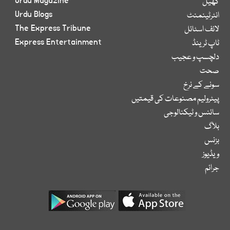
Urdu Magazine
کھیل
Urdu Blogs
انٹرٹینمنٹ
The Express Tribune
لائف اسٹائل
Express Entertainment
ٹاپ ٹرینڈ
دلچسپ و عجیب
صحت
سونے کے نرخ
پیٹرولیم مصنوعات کی قیمتیں
سائنس و ٹیکنالوجی
بلاگ
بزنس
ویڈیوز
جرائم