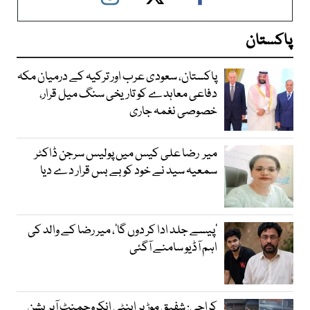
پاکستان
پاکستان، سعودی عرب اور ترکیہ کے درمیان مکہ
دفاعی معاہدے کو تاریخی سنگ میل قرار،
خصوصی نغمہ جاری
میر رضا علی کیس میں پولیس سرجن ڈاکٹر
سمعیہ سید نے خود کو بے بس قرار دے دیا
’پیسے جلد ادا کر دوں گا‘، میر رضا کے والد کی
اہم آڈیو سامنے آگئی
کراچی: شفیق موڑ پر اینٹی انکروچمنٹ آپریشن