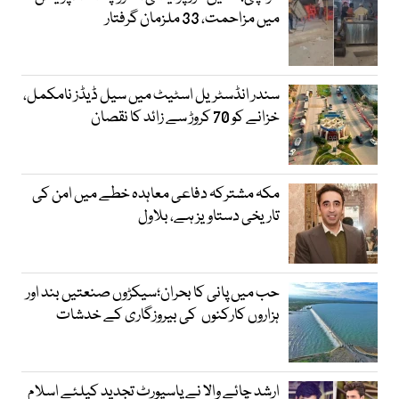
میں مزاحمت، 33 ملزمان گرفتار
سندر انڈسٹریل اسٹیٹ میں سیل ڈیڈز نامکمل،
خزانے کو 70 کروڑ سے زائد کا نقصان
مکہ مشترکہ دفاعی معاہدہ خطے میں امن کی
تاریخی دستاویز ہے، بلاول
حب میں پانی کا بحران؛سیکڑوں صنعتیں بند اور
ہزاروں کارکنوں کی بیروزگاری کے خدشات
ارشد چائے والا نے پاسپورٹ تجدید کیلئے اسلام