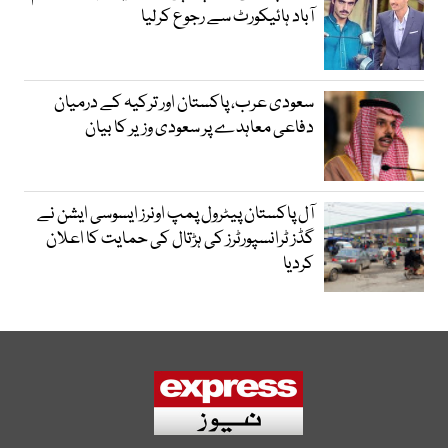
آباد ہائیکورٹ سے رجوع کرلیا
سعودی عرب، پاکستان اور ترکیہ کے درمیان
دفاعی معاہدے پر سعودی وزیر کا بیان
آل پاکستان پیٹرول پمپ اونرز ایسوسی ایشن نے
گڈز ٹرانسپورٹرز کی ہڑتال کی حمایت کا اعلان
کردیا