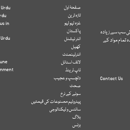
صفحۂ اول
 Urdu
تازہ ترین
rdu
غزہ لہو لہو
ws in
پاکستان
کی سب سے زیادہ
 Urdu
انٹر نیشنل
 تمام مواد کے
کھیل
انٹرٹینمنٹ
bune
لائف اسٹائل
inment
ٹاپ ٹرینڈ
دلچسپ و عجیب
Contact Us
صحت
سونے کے نرخ
پیٹرولیم مصنوعات کی قیمتیں
سائنس و ٹیکنالوجی
بلاگ
بزنس