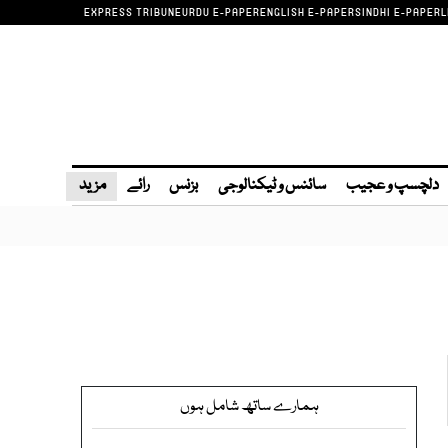
EXPRESS TRIBUNE
URDU E-PAPER
ENGLISH E-PAPER
SINDHI E-PAPER
L
دلچسپ و عجیب
سائنس و ٹیکنالوجی
بزنس
رائے
مزید
ہمارے ساتھ شامل ہوں