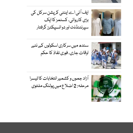
ایف آئی اے اینٹی کرپشن سرکل کی
بڑی کارروائی، کسٹمز کا ایک
سپرنٹنڈنٹ اور دو انسپکٹرز گرفتار
سندھ میں سرکاری اسکولوں کے نئے
اوقات جاری، فوری نفاذ کا حکم
آزاد جموں و کشمیر انتخابات کا تیسرا
مرحلہ: 2 اضلاع میں پولنگ ملتوی