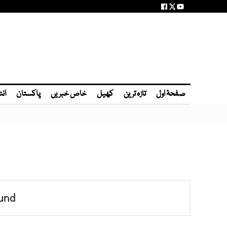
صفحۂ اول
تازہ ترین
کھیل
خاص خبریں
پاکستان
انٹ
und