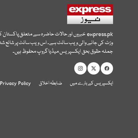
express.pk
خبروں اور حالات حاضرہ سے متعلق پاکستان 
وزٹ کی جانے والی ویب سائٹ ہے۔ اس ویب سائٹ پر شائع شدہ
جملہ حقوق بحق ایکسپریس میڈیا گروپ محفوظ ہیں۔
ایکسپریس کے بارے میں
ضابطہ اخلاق
Privacy Policy