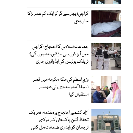
کراچی؛ پہاڑ سے گر کر ایک کم عمر لڑکا
جاں بحق
جماعت اسلامی کا احتجاج: کراچی
میں آج کون سی سڑکیں بند ہوں گی؟
ٹریفک پولیس کی ایڈوائزری جاری
وزیرِ اعظم کی مکہ مکرمہ میں قصر
الصفا آمد، سعودی ولی عہد نے
استقبال کیا
آزاد کشمیر احتجاج پر مقدمہ؛ تحریک
تحفظ آئین پاکستان کے مرکزی
ترجمان کو راہداری ضمانت مل گئی