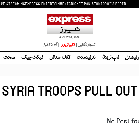
IVE STREAMING
EXPRESS ENTERTAINMENT
CRICKET PAKISTAN
TODAY'S PAPER
AUGUST 07, 2026
اشتہار لگائیں |
لائیو ٹی وی
| آج کا اخبار
ر نیشنل
ٹاپ ٹرینڈ
انٹرٹینمنٹ
لائف اسٹائل
فیکٹ چیک
صحت
SYRIA TROOPS PULL OUT
No Post fo