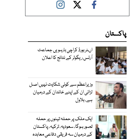
پاکستان
اںٹر بورڈ کراچی بارہویں جماعت
آرٹس ریگولر کے نتائج کا اعلان
وزیراعظم سے کوئی شکایت نہیں اصل
لڑائی ان کے اپنے خاندان کے درمیان
ہے، بلاول
ایک ملک پر حملہ تینوں پر حملہ
تصور ہوگا، سعودیہ، ترکیہ، پاکستان
کے درمیان سہ فریقی دفاعی معاہدہ