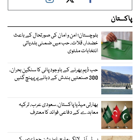
پاکستان
بلوچستان؛ امن و امان کی صورتحال کے باعث
خضدار، قلات، حب میں ضمنی بلدیاتی
انتخابات ملتوی
حب ڈیم بھرنے کے باوجود پانی کا سنگین بحران،
300 صنعتیں بندش کے دہانے پر پہنچ گئیں
بھارتی میڈیا پاکستان، سعودی عرب، ترکیہ
معاہدے کے دفاعی فوائد کا معترف
پی ٹی آئی لانگ مارچ، اپوزیشن جماعتوں کے