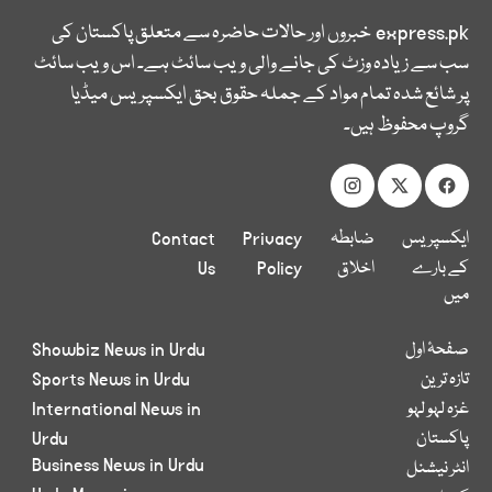
express.pk
خبروں اور حالات حاضرہ سے متعلق پاکستان کی
سب سے زیادہ وزٹ کی جانے والی ویب سائٹ ہے۔ اس ویب سائٹ
پر شائع شدہ تمام مواد کے جملہ حقوق بحق ایکسپریس میڈیا
گروپ محفوظ ہیں۔
ایکسپریس
ضابطہ
Privacy
Contact
کے بارے
اخلاق
Policy
Us
میں
صفحۂ اول
Showbiz News in Urdu
تازہ ترین
Sports News in Urdu
غزہ لہو لہو
International News in
پاکستان
Urdu
Business News in Urdu
انٹر نیشنل