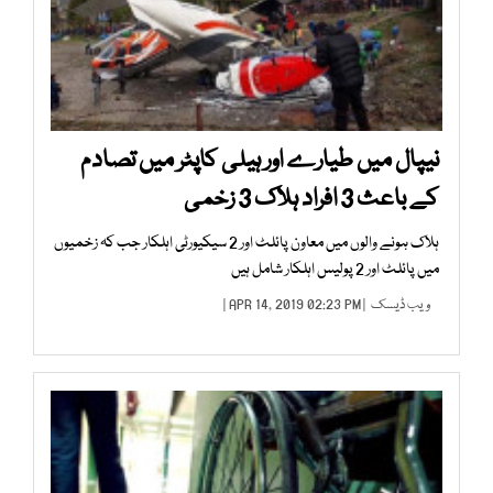
نیپال میں طیارے اور ہیلی کاپٹر میں تصادم
کے باعث 3 افراد ہلاک 3 زخمی
ہلاک ہونے والوں میں معاون پائلٹ اور 2 سیکیورٹی اہلکار جب کہ زخمیوں
میں پائلٹ اور 2 پولیس اہلکار شامل ہیں
ویب ڈیسک
| APR 14, 2019 02:23 PM |