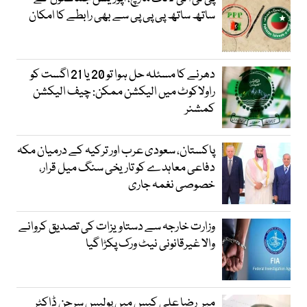
ساتھ ساتھ پی پی پی سے بھی رابطے کا امکان
دھرنے کا مسئلہ حل ہوا تو 20 یا 21 اگست کو
راولاکوٹ میں الیکشن ممکن: چیف الیکشن
کمشنر
پاکستان، سعودی عرب اور ترکیہ کے درمیان مکہ
دفاعی معاہدے کو تاریخی سنگ میل قرار،
خصوصی نغمہ جاری
وزارت خارجہ سے دستاویزات کی تصدیق کروانے
والا غیرقانونی نیٹ ورک پکڑا گیا
میر رضا علی کیس میں پولیس سرجن ڈاکٹر