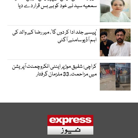
سمعیہ سید نے خود کو بے بس قرار دے دیا
’پیسے جلد ادا کر دوں گا‘، میر رضا کے والد کی
اہم آڈیو سامنے آگئی
کراچی: شفیق موڑ پر اینٹی انکروچمنٹ آپریشن
میں مزاحمت، 33 ملزمان گرفتار