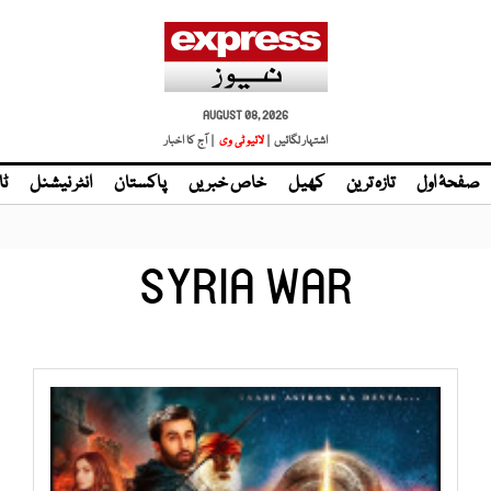
AUGUST 08, 2026
اشتہار لگائیں |
| آج کا اخبار
صفحۂ اول
تازہ ترین
کھیل
خاص خبریں
پاکستان
انٹر نیشنل
ٹا
SYRIA WAR