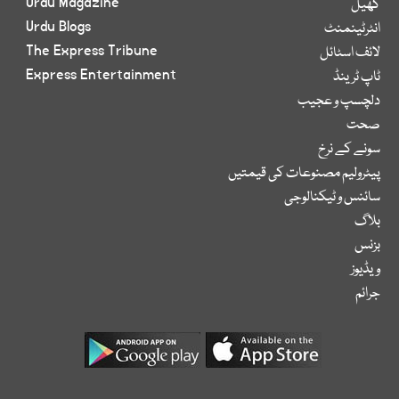
Urdu Magazine
کھیل
Urdu Blogs
انٹرٹینمنٹ
The Express Tribune
لائف اسٹائل
Express Entertainment
ٹاپ ٹرینڈ
دلچسپ و عجیب
صحت
سونے کے نرخ
پیٹرولیم مصنوعات کی قیمتیں
سائنس و ٹیکنالوجی
بلاگ
بزنس
ویڈیوز
جرائم