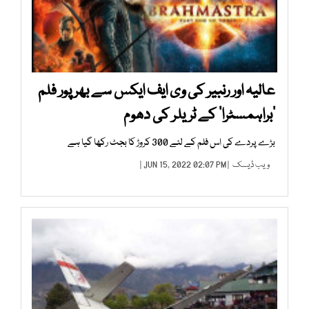
عالیہ اور رنبیر کی وی ایف ایکس سے بھرپور فلم
’براہمسٹرا‘ کے ٹریلر کی دھوم
بڑے پردے کی اس فلم کے لئے 300 کروڑ کا بجٹ رکھا گیا ہے
ویب ڈیسک
| JUN 15, 2022 02:07 PM |