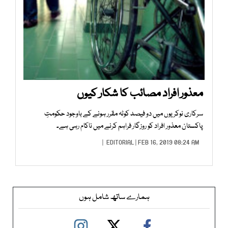
معذور افراد مصائب کا شکار کیوں
سرکاری نوکریوں میں دو فیصد کوٹہ مقرر ہونے کے باوجود حکومتِ
پاکستان معذور افراد کو روزگار فراہم کرنے میں ناکام رہی ہے۔
EDITORIAL
| FEB 16, 2019 08:24 AM |
ہمارے ساتھ شامل ہوں