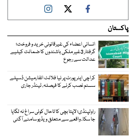
پاکستان
انسانی اعضاء کی غیرقانونی خرید و فروخت؛
گرفتار 3غیر ملکی باشندوں کا ضمانت کیلیے
عدالت سے رجوع
کراچی ایئرپورٹ پر نیا فلائٹ انفارمیشن ڈسپلے
سسٹم نصب کرنے کا فیصلہ، ٹینڈر جاری
راولپنڈی؛ لاپتا بچی کا تاحال کوئی سراغ نہ لگایا
جا سکا، واقعے سے متعلق ویڈیو سامنے آگئی