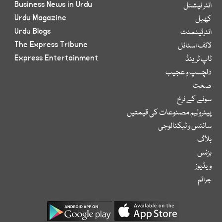
Business News in Urdu
انٹر نیشنل
Urdu Magazine
کھیل
Urdu Blogs
انٹرٹینمنٹ
The Express Tribune
لائف اسٹائل
Express Entertainment
ٹاپ ٹرینڈ
دلچسپ و عجیب
صحت
سونے کے نرخ
پیٹرولیم مصنوعات کی قیمتیں
سائنس و ٹیکنالوجی
بلاگ
بزنس
ویڈیوز
جرائم