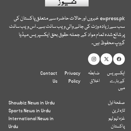
express.pk
خبروں اور حالات حاضرہ سے متعلق پاکستان کی
سب سے زیادہ وزٹ کی جانے والی ویب سائٹ ہے۔ اس ویب سائٹ
پر شائع شدہ تمام مواد کے جملہ حقوق بحق ایکسپریس میڈیا
گروپ محفوظ ہیں۔
ایکسپریس
ضابطہ
Privacy
Contact
کے بارے
اخلاق
Policy
Us
میں
صفحۂ اول
Showbiz News in Urdu
تازہ ترین
Sports News in Urdu
غزہ لہو لہو
International News in
پاکستان
Urdu