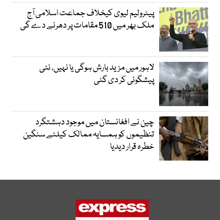
پیٹرولیم لیوی کیخلاف جماعت اسلامی آج
ملک بھر میں 510 مقامات پر دھرنے دے گی
لاہور میں مزید بارش ہوگی یا نہیں، نئی
پیشگوئی کر دی گئی
چین نے افغانستان میں موجود دہشتگرد
تنظیموں کو ہمسایہ ممالک کیلئے سنگین
خطرہ قرار دیدیا