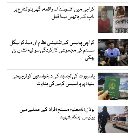
کراچی میں افسوسناک واقعہ، گھریلو تنازع پر
باپ کے ہاتھوں بیٹا قتل
کراچی پولیس کے تفتیشی نظام اور میڈکو لیگل
سسٹم کی مجموعی کارکردگی سوالیہ نشان بن
چکی
پاسپورٹ کی تجدید کی درخواستوں کو ترجیحی
بنیاد پر پراسیس کرنے کی ہدایت
بولان؛ نامعلوم مسلح افراد کے حملے میں
پولیس اہلکار شہید