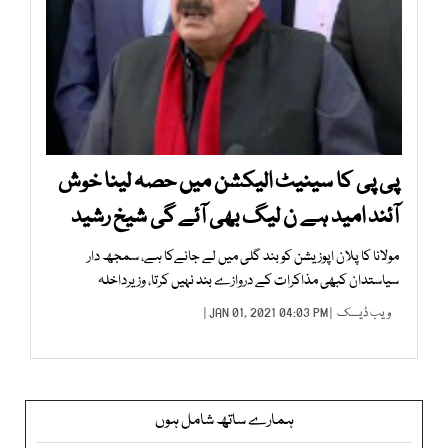
پی پی کا سینیٹ الیکشن میں حصہ لینا خوش
آئند امید ہے ن لیگ بھی آئے گی شیخ رشید
مولانا کا پلان اپوزیشن کو بند گلی میں لے جانےکا ہے، سمجھ دار
سیاستدان کبھی مذاکرات کے دروازے بند نہیں کرتا، وزیرداخلہ
ویب ڈیسک
| JAN 01, 2021 04:03 PM |
ہمارے ساتھ شامل ہوں