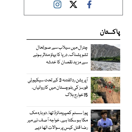
پاکستان
چترال میں سیلاب سے صورتحال
تشویشناک، دریا کا بہاؤ متاثر ہونے
سے مزید نقصان کا خدشہ
آپریشن ردالفتنہ 3 کے تحت سیکیورٹی
فورسز کی بلوچستان میں کارروائیاں،
15خوارج ہلاک
پورا سسٹم کمپرومائزڈ تھا، دوبارہ مک
مکا ہو سکتا ہے، خواجہ آصف نے میر
رضا قتل کیس پر سوالات اٹھا دیے