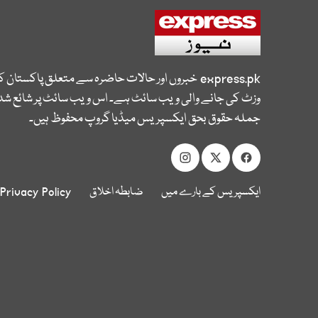
express.pk
خبروں اور حالات حاضرہ سے متعلق پاکستان 
وزٹ کی جانے والی ویب سائٹ ہے۔ اس ویب سائٹ پر شائع شدہ
جملہ حقوق بحق ایکسپریس میڈیا گروپ محفوظ ہیں۔
ایکسپریس کے بارے میں
ضابطہ اخلاق
Privacy Policy