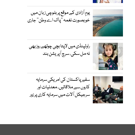
یومِ آزادی کے موقع پر بلوچی زبان میں
خوبصورت نغمہ ’’پاک اے وطن‘‘ جاری
راولپنڈی میں لاپتا بچی چوتھے روز بھی
نہ مل سکی، سرچ آپریشن بند
سفیر پاکستان کی امریکی سرمایہ
کاروں سے ملاقاتیں، معدنیات اور
سرجیکل آلات میں سرمایہ کاری پر زور