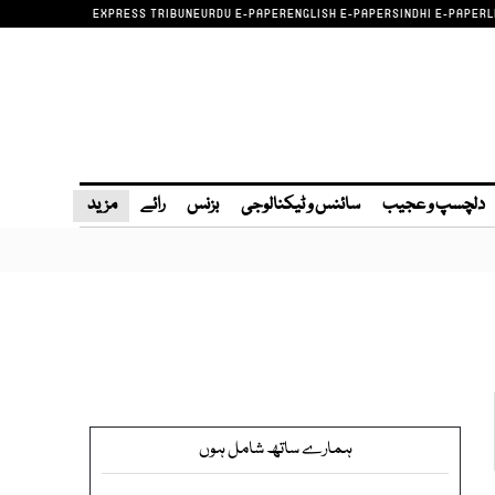
EXPRESS TRIBUNE
URDU E-PAPER
ENGLISH E-PAPER
SINDHI E-PAPER
L
دلچسپ و عجیب
سائنس و ٹیکنالوجی
بزنس
رائے
مزید
ہمارے ساتھ شامل ہوں