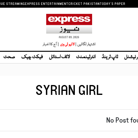
IVE STREAMING
EXPRESS ENTERTAINMENT
CRICKET PAKISTAN
TODAY'S PAPER
AUGUST 09, 2026
اشتہار لگائیں |
| آج کا اخبار
ر نیشنل
ٹاپ ٹرینڈ
انٹرٹینمنٹ
لائف اسٹائل
فیکٹ چیک
صحت
SYRIAN GIRL
No Post fo