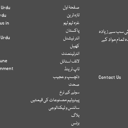
صفحۂ اول
 Urdu
تازہ ترین
rdu
غزہ لہو لہو
ws in
پاکستان
کی سب سے زیادہ
 Urdu
انٹر نیشنل
 تمام مواد کے
کھیل
انٹرٹینمنٹ
bune
لائف اسٹائل
inment
ٹاپ ٹرینڈ
دلچسپ و عجیب
Contact Us
صحت
سونے کے نرخ
پیٹرولیم مصنوعات کی قیمتیں
سائنس و ٹیکنالوجی
بلاگ
بزنس