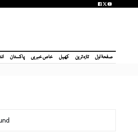
صفحۂ اول
تازہ ترین
کھیل
خاص خبریں
پاکستان
انٹ
und