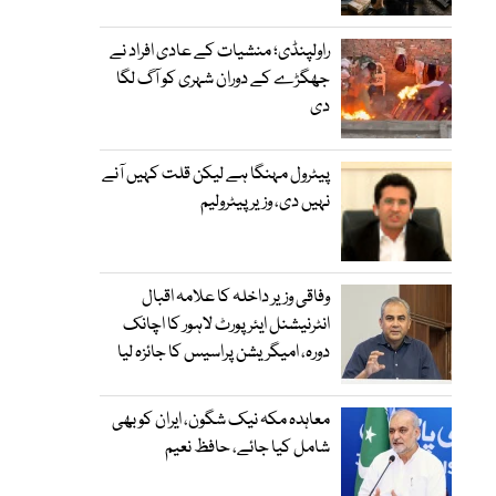
راولپنڈی؛ منشیات کے عادی افراد نے
جھگڑے کے دوران شہری کو آگ لگا
دی
پیٹرول مہنگا ہے لیکن قلت کہیں آنے
نہیں دی، وزیر پیٹرولیم
وفاقی وزیر داخلہ کا علامہ اقبال
انٹرنیشنل ایئرپورٹ لاہور کا اچانک
دورہ، امیگریشن پراسیس کا جائزہ لیا
معاہدہ مکہ نیک شگون، ایران کو بھی
شامل کیا جائے، حافظ نعیم