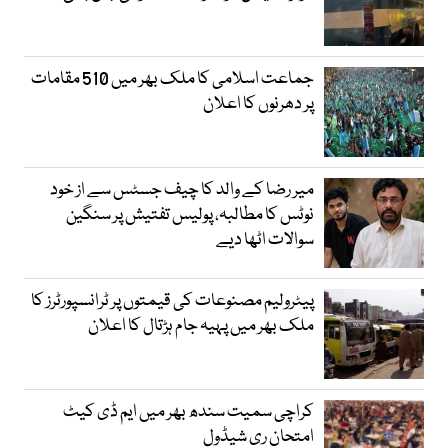
جماعت اسلامی کا ملک بھر میں 510 مقامات
پر دھرنوں کا اعلان
میر رضا کے والد کا چیف جسٹس سے از خود
نوٹس کا مطالبہ، پولیس تفتیش پر سنگین
سوالات اٹھا دیے
پیٹرولیم مصنوعات کی قیمتوں پر ٹرانسپورٹرز کا
ملک بھر میں پہیہ جام ہڑتال کا اعلان
کراچی سمیت سندھ بھر میں ایم ڈی کیٹ
امتحان ری شیڈول