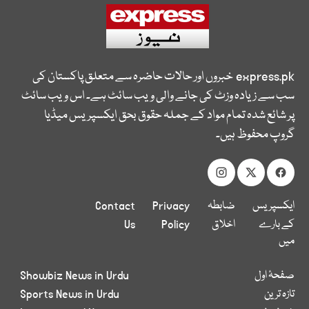
express.pk
خبروں اور حالات حاضرہ سے متعلق پاکستان کی
سب سے زیادہ وزٹ کی جانے والی ویب سائٹ ہے۔ اس ویب سائٹ
پر شائع شدہ تمام مواد کے جملہ حقوق بحق ایکسپریس میڈیا
گروپ محفوظ ہیں۔
ایکسپریس
ضابطہ
Privacy
Contact
کے بارے
اخلاق
Policy
Us
میں
صفحۂ اول
Showbiz News in Urdu
تازہ ترین
Sports News in Urdu