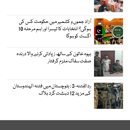
آزاد جموں و کشمیر میں حکومت کس کی
ہوگی؟ انتخابات کا تیسرا اور اہم مرحلہ 10
اگست کو ہوگا
بیوہ خاتون کے ساتھ زیادتی کرنے والا درندہ
صفت سفاک ملزم گرفتار
ردالفتنہ-3 : بلوچستان میں فتنہ الہندوستان
کے مزید 12 دہشت گرد ہلاک