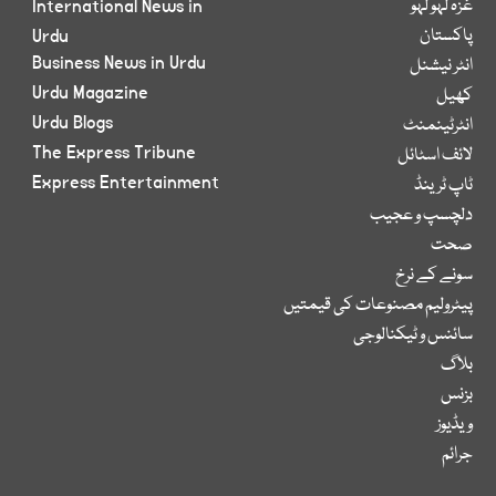
غزہ لہو لہو
International News in
پاکستان
Urdu
Business News in Urdu
انٹر نیشنل
Urdu Magazine
کھیل
Urdu Blogs
انٹرٹینمنٹ
The Express Tribune
لائف اسٹائل
Express Entertainment
ٹاپ ٹرینڈ
دلچسپ و عجیب
صحت
سونے کے نرخ
پیٹرولیم مصنوعات کی قیمتیں
سائنس و ٹیکنالوجی
بلاگ
بزنس
ویڈیوز
جرائم