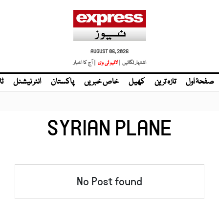
AUGUST 06, 2026
اشتہار لگائیں |
| آج کا اخبار
صفحۂ اول
تازہ ترین
کھیل
خاص خبریں
پاکستان
انٹر نیشنل
ٹا
SYRIAN PLANE
No Post found