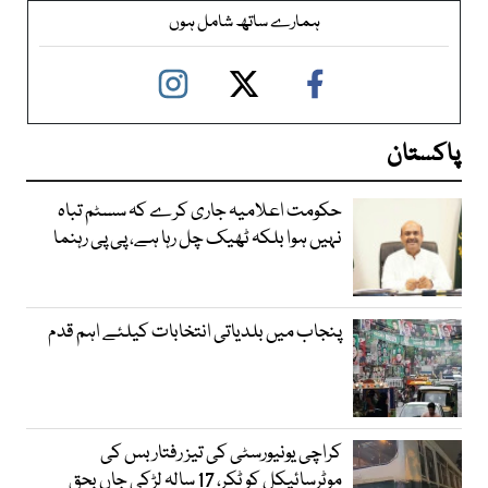
ہمارے ساتھ شامل ہوں
پاکستان
حکومت اعلامیہ جاری کرے کہ سسٹم تباہ
نہیں ہوا بلکہ ٹھیک چل رہا ہے، پی پی رہنما
پنجاب میں بلدیاتی انتخابات کیلئے اہم قدم
کراچی یونیورسٹی کی تیز رفتار بس کی
موٹرسائیکل کو ٹکر، 17 سالہ لڑکی جاں بحق