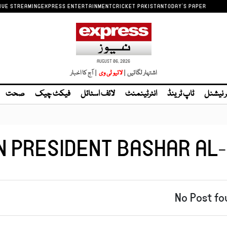
IVE STREAMING
EXPRESS ENTERTAINMENT
CRICKET PAKISTAN
TODAY'S PAPER
AUGUST 06, 2026
اشتہار لگائیں |
| آج کا اخبار
ر نیشنل
ٹاپ ٹرینڈ
انٹرٹینمنٹ
لائف اسٹائل
فیکٹ چیک
صحت
N PRESIDENT BASHAR AL
No Post fo