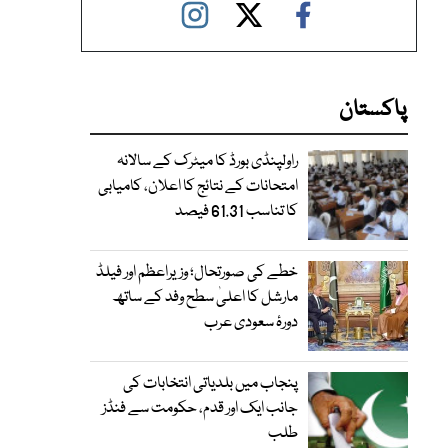
پاکستان
راولپنڈی بورڈ کا میٹرک کے سالانہ
امتحانات کے نتائج کا اعلان، کامیابی
کا تناسب 61.31 فیصد
خطے کی صورتحال؛ وزیراعظم اور فیلڈ
مارشل کا اعلیٰ سطح وفد کے ساتھ
دورۂ سعودی عرب
پنجاب میں بلدیاتی انتخابات کی
جانب ایک اور قدم، حکومت سے فنڈز
طلب