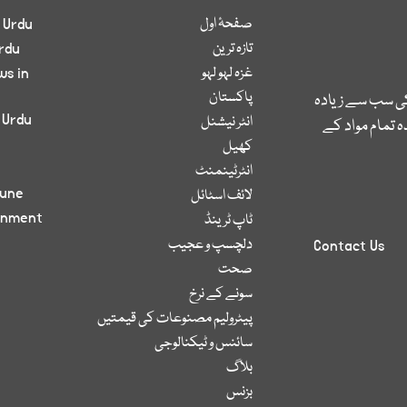
صفحۂ اول
 Urdu
تازہ ترین
rdu
غزہ لہو لہو
ws in
پاکستان
کی سب سے زیادہ
 Urdu
انٹر نیشنل
 تمام مواد کے
کھیل
انٹرٹینمنٹ
bune
لائف اسٹائل
inment
ٹاپ ٹرینڈ
دلچسپ و عجیب
Contact Us
صحت
سونے کے نرخ
پیٹرولیم مصنوعات کی قیمتیں
سائنس و ٹیکنالوجی
بلاگ
بزنس