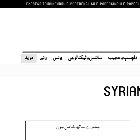
EXPRESS TRIBUNE
URDU E-PAPER
ENGLISH E-PAPER
SINDHI E-PAPER
L
دلچسپ و عجیب
سائنس و ٹیکنالوجی
بزنس
رائے
مزید
SYRIA
ہمارے ساتھ شامل ہوں