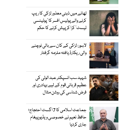
تھانے میں ذہنی معذور لڑکی کا ریپ
کرنے والے پولیس افسر کا ’پوٹینسی
ٹیسٹ‘ کرا کر پیش کرنے کا حکم
لاہور: لڑکی کے کان سے بالی نوچنے
والی ریکارڈ یافتہ ملزمہ گرفتار
شہید سب انسپکٹر عبد الولی کی
عظیم قربانی قوم کے لیے بہادری اور
فرض شناسی کی روشن مثال
جماعت اسلامی کا 7 اگست احتجاج؛
حافظ نعیم نے خصوصی ویڈیو پیغام
جاری کردیا