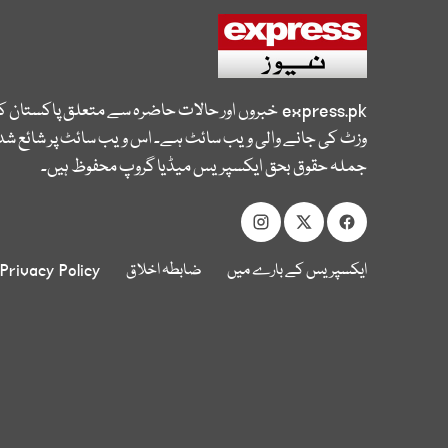
express.pk
خبروں اور حالات حاضرہ سے متعلق پاکستان 
وزٹ کی جانے والی ویب سائٹ ہے۔ اس ویب سائٹ پر شائع شدہ
جملہ حقوق بحق ایکسپریس میڈیا گروپ محفوظ ہیں۔
ایکسپریس کے بارے میں
ضابطہ اخلاق
Privacy Policy