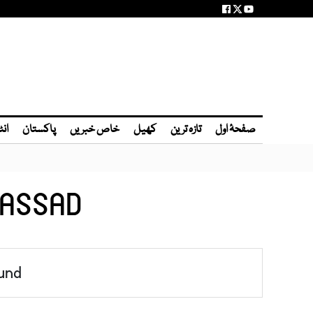
صفحۂ اول
تازہ ترین
کھیل
خاص خبریں
پاکستان
انٹ
-ASSAD
und