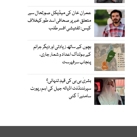
عمران خان کی میڈیکل صورتحال سے
متعلق خبر پر صحافی اسد طور کیخلاف
کیس: تفتیشی افسر طلب
بچوں کے ساتھ زیادتی اور دیگر جرائم
کے ہولناک اعداد و شمار جاری،
پنجاب سرفہرست
بشریٰ بی بی کی قیدِ تنہائی؟
سپرنٹنڈنٹ اڈیالہ جیل کی اہم رپورٹ
سامنے آ گئی