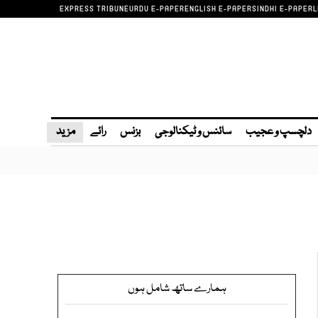
EXPRESS TRIBUNE
URDU E-PAPER
ENGLISH E-PAPER
SINDHI E-PAPER
L
دلچسپ و عجیب
سائنس و ٹیکنالوجی
بزنس
رائے
مزید
ہمارے ساتھ شامل ہوں