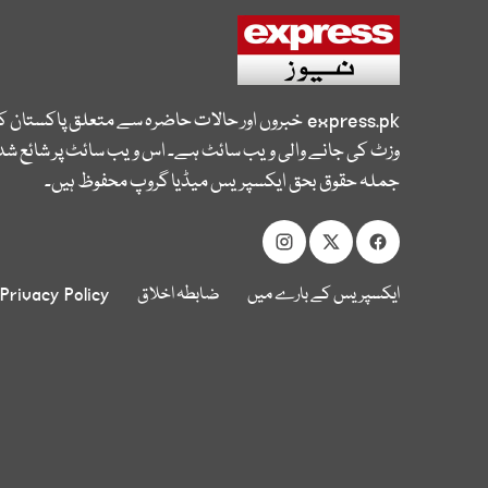
express.pk
خبروں اور حالات حاضرہ سے متعلق پاکستان 
وزٹ کی جانے والی ویب سائٹ ہے۔ اس ویب سائٹ پر شائع شدہ
جملہ حقوق بحق ایکسپریس میڈیا گروپ محفوظ ہیں۔
ایکسپریس کے بارے میں
ضابطہ اخلاق
Privacy Policy