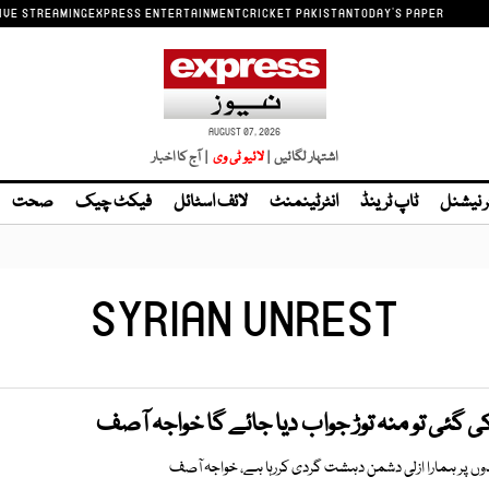
IVE STREAMING
EXPRESS ENTERTAINMENT
CRICKET PAKISTAN
TODAY'S PAPER
AUGUST 07, 2026
اشتہار لگائیں |
| آج کا اخبار
ر نیشنل
ٹاپ ٹرینڈ
انٹرٹینمنٹ
لائف اسٹائل
فیکٹ چیک
صحت
SYRIAN UNREST
ئی تو منہ توڑ جواب دیا جائے گا خواجہ آصف
وں پر ہمارا ازلی دشمن دہشت گردی کررہا ہے، خواجہ آصف