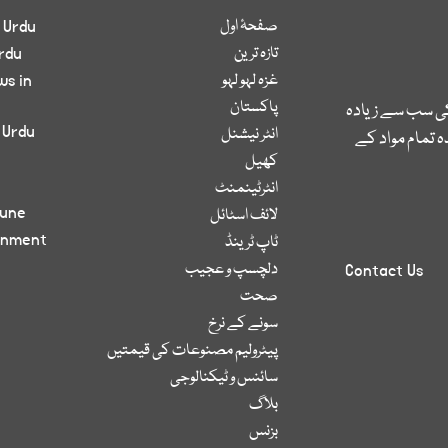
صفحۂ اول
 Urdu
تازہ ترین
rdu
غزہ لہو لہو
ws in
پاکستان
کی سب سے زیادہ
 Urdu
انٹر نیشنل
 تمام مواد کے
کھیل
انٹرٹینمنٹ
bune
لائف اسٹائل
inment
ٹاپ ٹرینڈ
دلچسپ و عجیب
Contact Us
صحت
سونے کے نرخ
پیٹرولیم مصنوعات کی قیمتیں
سائنس و ٹیکنالوجی
بلاگ
بزنس