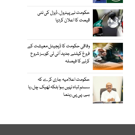
حکومت نے پیٹرول، ڈیزل کی نئی
قیمت کا اعلان کردیا
وفاقی حکومت کا ڈیجیٹل معیشت کے
فروغ کیلئے جدید آئی ٹی کورسز شروع
کرنے کا فیصلہ
حکومت اعلامیہ جاری کرے کہ
سسٹم تباہ نہیں ہوا بلکہ ٹھیک چل رہا
ہے، پی پی رہنما