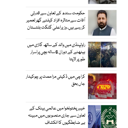
حکومت سندھ کے تعاون سے قدرتی
آفات سے متاثرہ افراد کیلئے گھر تعمیر
کر رہے ہیں، وزیراعلیٰ گلگت بلتستان
راولپنڈی میں والد کے ساتھ گاڑی میں
بیٹھنے کے دوران 6 سالہ بچی پراسرار
طور پر لاپتا
کراچی میں ڈکیتی مزاحمت پر چوکیدار
جاں بحق
خیبرپختونخوا میں عالمی بینک کے
تعاون سے جاری منصوبوں میں مبینہ
بے ضابطگیوں کا انکشاف