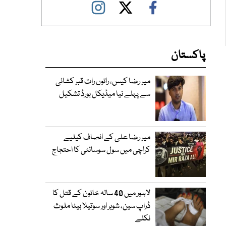
پاکستان
میر رضا کیس، راتوں رات قبر کشائی
سے پہلے نیا میڈیکل بورڈ تشکیل
میر رضا علی کے انصاف کیلیے
کراچی میں سول سوسائٹی کا احتجاج
لاہور میں 40 سالہ خاتون کے قتل کا
ڈراپ سین، شوہر اور سوتیلا بیٹا ملوث
نکلے