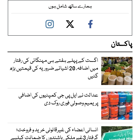
ہمارے ساتھ شامل ہوں
پاکستان
اگست کے پہلے ہفتے ہی مہنگائی کی رفتار
میں اضافہ، 20 اشیائے ضروریہ کی قیمتیں بڑھ
گئیں
عدالت نے ایل پی جی کمپنیوں کی اضافی
پریمیم وصولی فوری روک دی
انسانی اعضاء کی غیرقانونی خرید و فروخت؛
گرفتار 3غیر ملکی باشندوں کا ضمانت کیلیے