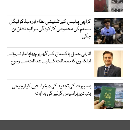
کراچی پولیس کے تفتیشی نظام اور میڈکو لیگل
سسٹم کی مجموعی کارکردگی سوالیہ نشان بن
چکی
اٹارنی جنرل پاکستان کے گھر پر چھاپا مارنے والے
اہلکاروں کا ضمانت کےلیے عدالت سے رجوع
پاسپورٹ کی تجدید کی درخواستوں کو ترجیحی
بنیاد پر پراسیس کرنے کی ہدایت