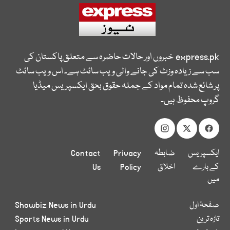
express.pk
خبروں اور حالات حاضرہ سے متعلق پاکستان کی
سب سے زیادہ وزٹ کی جانے والی ویب سائٹ ہے۔ اس ویب سائٹ
پر شائع شدہ تمام مواد کے جملہ حقوق بحق ایکسپریس میڈیا
گروپ محفوظ ہیں۔
ایکسپریس
ضابطہ
Privacy
Contact
کے بارے
اخلاق
Policy
Us
میں
صفحۂ اول
Showbiz News in Urdu
تازہ ترین
Sports News in Urdu