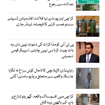
عدالت سے رجوع
کراچی ایئرپورٹ پر نیا فلائٹ انفارمیشن ڈسپلے
سسٹم نصب کرنے کا فیصلہ، ٹینڈر جاری
پی ٹی آئی کو مذاکرات کی دعوت نہیں دی، وہ
بات چیت کرنا ہی نہیں چاہتے، اسپیکر قومی
اسمبلی
راولپنڈی؛ لاپتا بچی کا تاحال کوئی سراغ نہ لگایا
جا سکا، واقعے سے متعلق ویڈیو سامنے آگئی
کراچی میں افسوسناک واقعہ، گھریلو تنازع پر
باپ کے ہاتھوں بیٹا قتل