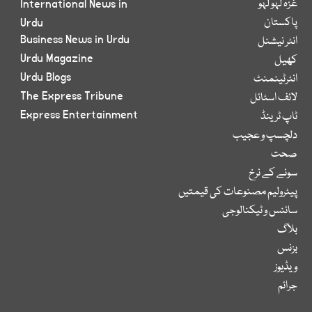
غزہ لہو لہو
International News in
پاکستان
Urdu
Business News in Urdu
انٹر نیشنل
Urdu Magazine
کھیل
Urdu Blogs
انٹرٹینمنٹ
The Express Tribune
لائف اسٹائل
Express Entertainment
ٹاپ ٹرینڈ
دلچسپ و عجیب
صحت
سونے کے نرخ
پیٹرولیم مصنوعات کی قیمتیں
سائنس و ٹیکنالوجی
بلاگ
بزنس
ویڈیوز
جرائم