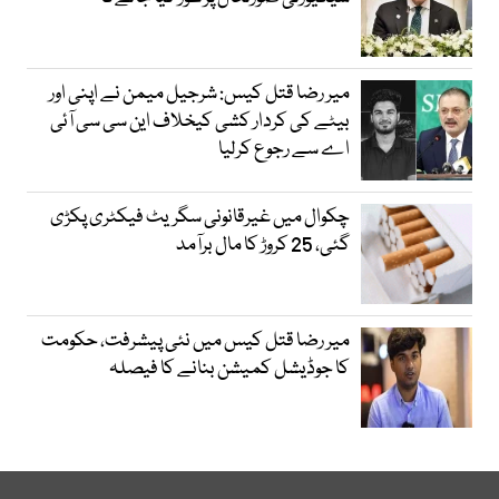
میر رضا قتل کیس: شرجیل میمن نے اپنی اور
بیٹے کی کردار کشی کیخلاف این سی سی آئی
اے سے رجوع کرلیا
چکوال میں غیرقانونی سگریٹ فیکٹری پکڑی
گئی، 25 کروڑ کا مال برآمد
میر رضا قتل کیس میں نئی پیشرفت، حکومت
کا جوڈیشل کمیشن بنانے کا فیصلہ