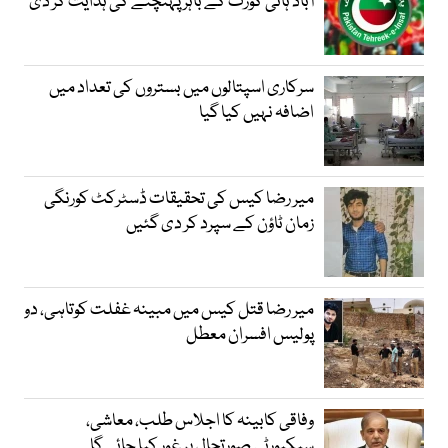
آباد ہائی کورٹ کے باہر پہنچنے کی ہدایت کر دی
سرکاری اسپتالوں میں بستروں کی تعداد میں
اضافہ نہیں کیا گیا
میر رضا کیس کی تحقیقات ڈسٹرکٹ کورنگی
زمان ٹاؤن کے سپرد کر دی گئیں
میر رضا قتل کیس میں مبینہ غفلت کوتاہی، دو
پولیس افسران معطل
وفاقی کابینہ کا اجلاس طلب، معاشی،
سیکیورٹی صورتحال پر غور کیا جائےگا