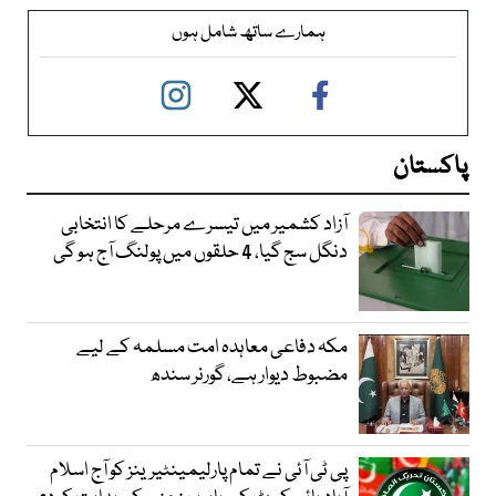
ہمارے ساتھ شامل ہوں
پاکستان
آزاد کشمیر میں تیسرے مرحلے کا انتخابی
دنگل سج گیا، 4 حلقوں میں پولنگ آج ہو گی
مکہ دفاعی معاہدہ امت مسلمہ کے لیے
مضبوط دیوار ہے، گورنر سندھ
پی ٹی آئی نے تمام پارلیمینٹیرینز کو آج اسلام