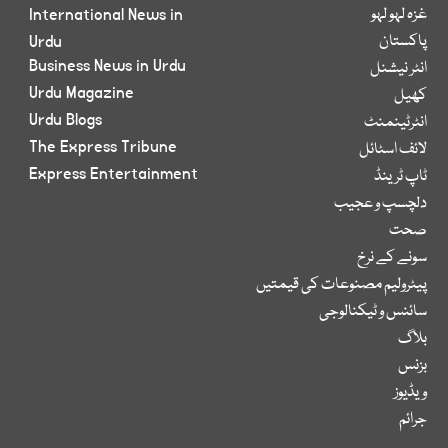
غزہ لہو لہو
International News in
پاکستان
Urdu
Business News in Urdu
انٹر نیشنل
Urdu Magazine
کھیل
Urdu Blogs
انٹرٹینمنٹ
The Express Tribune
لائف اسٹائل
Express Entertainment
ٹاپ ٹرینڈ
دلچسپ و عجیب
صحت
سونے کے نرخ
پیٹرولیم مصنوعات کی قیمتیں
سائنس و ٹیکنالوجی
بلاگ
بزنس
ویڈیوز
جرائم