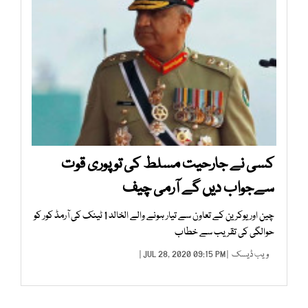
کسی نے جارحیت مسلط کی توپوری قوت
سےجواب دیں گے آرمی چیف
چین اور یوکرین کے تعاون سے تیار ہونے والے الخالد 1 ٹینک کی آرمڈ کور کو
حوالگی کی تقریب سے خطاب
ویب ڈیسک
| JUL 28, 2020 09:15 PM |