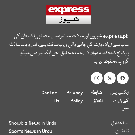
express.pk
خبروں اور حالات حاضرہ سے متعلق پاکستان کی
سب سے زیادہ وزٹ کی جانے والی ویب سائٹ ہے۔ اس ویب سائٹ
پر شائع شدہ تمام مواد کے جملہ حقوق بحق ایکسپریس میڈیا
گروپ محفوظ ہیں۔
ایکسپریس
ضابطہ
Privacy
Contact
کے بارے
اخلاق
Policy
Us
میں
صفحۂ اول
Showbiz News in Urdu
تازہ ترین
Sports News in Urdu