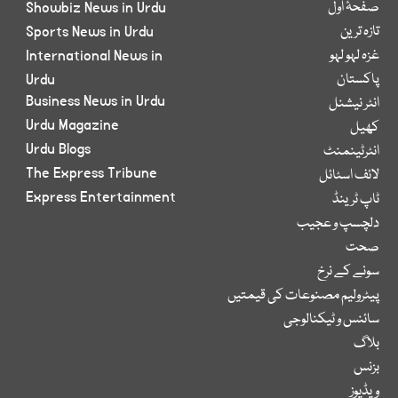
صفحۂ اول
Showbiz News in Urdu
تازہ ترین
Sports News in Urdu
غزہ لہو لہو
International News in
پاکستان
Urdu
Business News in Urdu
انٹر نیشنل
Urdu Magazine
کھیل
Urdu Blogs
انٹرٹینمنٹ
The Express Tribune
لائف اسٹائل
Express Entertainment
ٹاپ ٹرینڈ
دلچسپ و عجیب
صحت
سونے کے نرخ
پیٹرولیم مصنوعات کی قیمتیں
سائنس و ٹیکنالوجی
بلاگ
بزنس
ویڈیوز