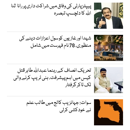
پیپلز پارٹی کی وفاق میں شراکت داری پر رانا ثنا
اللہ کا دلچسپ تبصرہ
شہدا اور غازیوں کو سول اعزازات دینے کی
منظوری، 78 نام فہرست میں شامل
تحریک انصاف کے رہنما عبداللہ طاہر قتل
کیس میں اہم پیشرفت، ہنی ٹریپ کرنے والی
ٹک ٹاکر گرفتار
سوات: جہانزیب کالج میں طالب علم
نے خودکشی کرلی