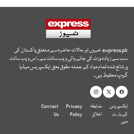
express.pk
خبروں اور حالات حاضرہ سے متعلق پاکستان کی
سب سے زیادہ وزٹ کی جانے والی ویب سائٹ ہے۔ اس ویب سائٹ
پر شائع شدہ تمام مواد کے جملہ حقوق بحق ایکسپریس میڈیا
گروپ محفوظ ہیں۔
ایکسپریس
ضابطہ
Privacy
Contact
کے بارے
اخلاق
Policy
Us
میں