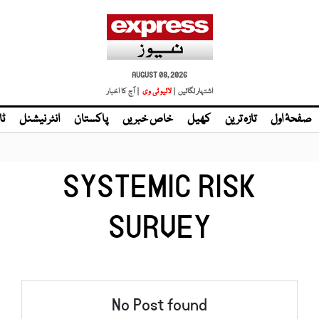
AUGUST 08, 2026
اشتہار لگائیں |
لائیو ٹی وی
| آج کا اخبار
صفحۂ اول
تازہ ترین
کھیل
خاص خبریں
پاکستان
انٹر نیشنل
ٹا
SYSTEMIC RISK
SURVEY
No Post found