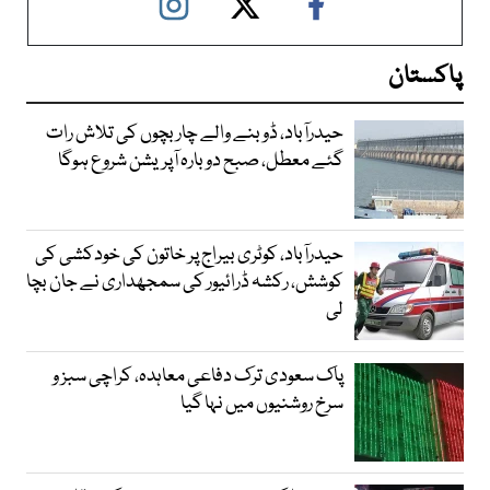
پاکستان
حیدرآباد، ڈوبنے والے چار بچوں کی تلاش رات
گئے معطل، صبح دوبارہ آپریشن شروع ہوگا
حیدرآباد، کوٹری بیراج پر خاتون کی خودکشی کی
کوشش، رکشہ ڈرائیور کی سمجھداری نے جان بچا
لی
پاک سعودی ترک دفاعی معاہدہ، کراچی سبز و
سرخ روشنیوں میں نہا گیا