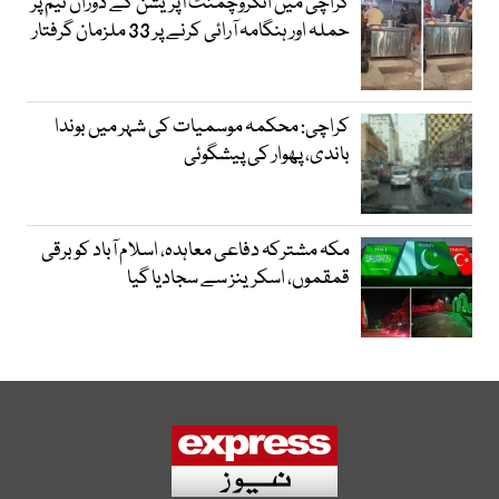
کراچی میں انکروچمنٹ آپریشن کے دوران ٹیم پر
حملہ اور ہنگامہ آرائی کرنے پر 33 ملزمان گرفتار
کراچی: محکمہ موسمیات کی شہر میں بوندا
باندی، پھوار کی پیشگوئی
مکہ مشترکہ دفاعی معاہدہ، اسلام آباد کو برقی
قمقموں، اسکرینز سے سجادیا گیا