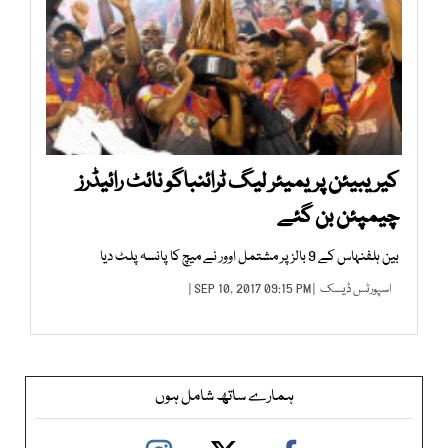
کیریبیئن پریمیئر لیگ ٹرائنباگو نائٹ رائیڈرز
چیمپئن بن گئے
بین ہلفنہاس کے 9 بالز پر مشتمل اوور نے میچ کا پانسہ پلٹ دیا
اسپورٹس ڈیسک
| SEP 10, 2017 09:15 PM |
ہمارے ساتھ شامل ہوں