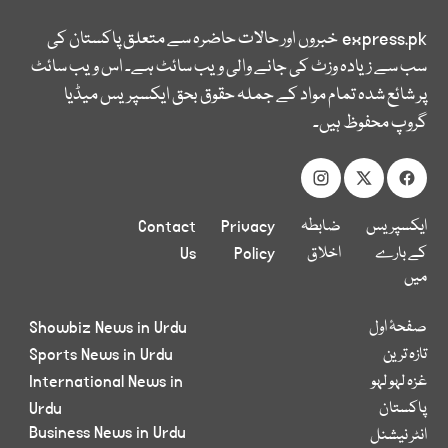
express.pk
خبروں اور حالات حاضرہ سے متعلق پاکستان کی
سب سے زیادہ وزٹ کی جانے والی ویب سائٹ ہے۔ اس ویب سائٹ
پر شائع شدہ تمام مواد کے جملہ حقوق بحق ایکسپریس میڈیا
گروپ محفوظ ہیں۔
ایکسپریس
ضابطہ
Privacy
Contact
کے بارے
اخلاق
Policy
Us
میں
صفحۂ اول
Showbiz News in Urdu
تازہ ترین
Sports News in Urdu
غزہ لہو لہو
International News in
پاکستان
Urdu
Business News in Urdu
انٹر نیشنل