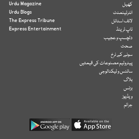
Urdu Magazine
کھیل
Urdu Blogs
انٹرٹینمنٹ
The Express Tribune
لائف اسٹائل
Express Entertainment
ٹاپ ٹرینڈ
دلچسپ و عجیب
صحت
سونے کے نرخ
پیٹرولیم مصنوعات کی قیمتیں
سائنس و ٹیکنالوجی
بلاگ
بزنس
ویڈیوز
جرائم