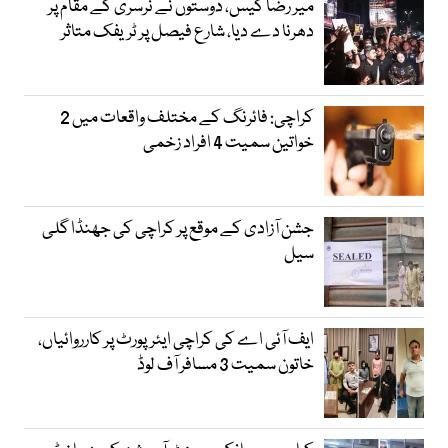
میر رضا کیس، دوستوں نے نرسری کے مقام پر
دھرنا دے دیا، شارع فیصل پر ٹریفک متاثر
کراچی: فائرنگ کے مختلف واقعات میں 2
خواتین سمیت 4 افراد زخمی
جشن آزادی کے موقع پر کراچی کی جھنڈا گلی
سیل
ایف آئی اے کی کراچی ایئرپورٹ پر کارروائیاں،
خاتون سمیت 3 مسافر آف لوڈ