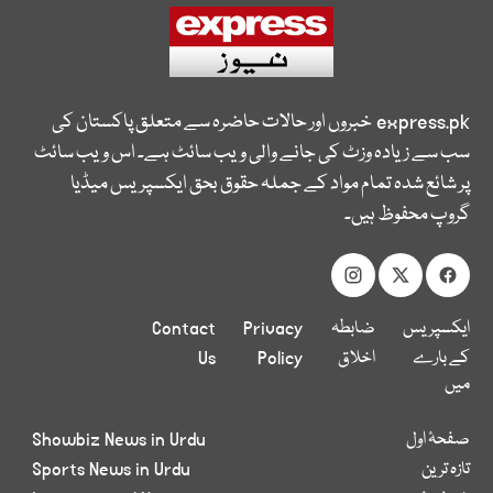
express.pk
خبروں اور حالات حاضرہ سے متعلق پاکستان کی
سب سے زیادہ وزٹ کی جانے والی ویب سائٹ ہے۔ اس ویب سائٹ
پر شائع شدہ تمام مواد کے جملہ حقوق بحق ایکسپریس میڈیا
گروپ محفوظ ہیں۔
ایکسپریس
ضابطہ
Privacy
Contact
کے بارے
اخلاق
Policy
Us
میں
صفحۂ اول
Showbiz News in Urdu
تازہ ترین
Sports News in Urdu