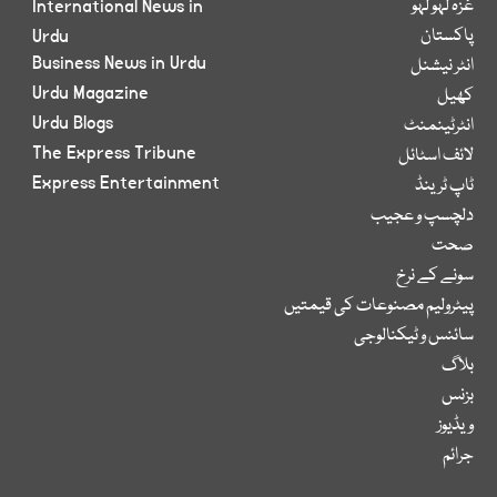
غزہ لہو لہو
International News in
پاکستان
Urdu
Business News in Urdu
انٹر نیشنل
Urdu Magazine
کھیل
Urdu Blogs
انٹرٹینمنٹ
The Express Tribune
لائف اسٹائل
Express Entertainment
ٹاپ ٹرینڈ
دلچسپ و عجیب
صحت
سونے کے نرخ
پیٹرولیم مصنوعات کی قیمتیں
سائنس و ٹیکنالوجی
بلاگ
بزنس
ویڈیوز
جرائم