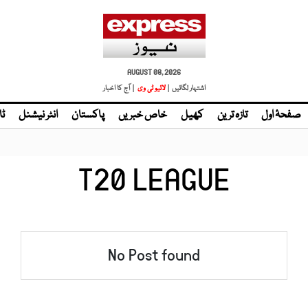
AUGUST 08, 2026
اشتہار لگائیں |
لائیو ٹی وی
| آج کا اخبار
صفحۂ اول
تازہ ترین
کھیل
خاص خبریں
پاکستان
انٹر نیشنل
ٹا
T20 LEAGUE
No Post found