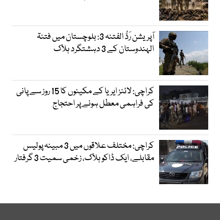
آپریشن رَدُّ الفتنہ 3: بلوچستان میں فتنۃ
الہندوستان کے 3 دہشتگرد ہلاک
کراچی: لائنز ایریا کے مکینوں کا 15 روز سے پانی
کی فراہمی معطل ہونے پر احتجاج
کراچی: مختلف علاقوں میں 3 مبینہ پولیس
مقابلے، ایک ڈاکو ہلاک، زخمی سمیت 3 گرفتار