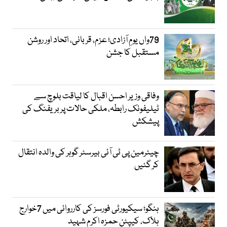
79واں یومِ آزادی؛ عزم، قربانی، اتحاد اور روشن
مستقبل کا جشن
وفاقی وزیر احسن اقبال کا لیاقت بلوچ سے
ٹیلیفونک رابطہ، ملکی حالات پر بریفنگ کی
پیشکش
چیئرمین پی ٹی آئی بیرسٹر گوہر کی والدہ انتقال
کر گئیں
ہنگو؛ سیکیورٹی فورسز کی کارروائی میں 7خوارج
ہلاک، کیپٹن حمزہ اکرم شہید