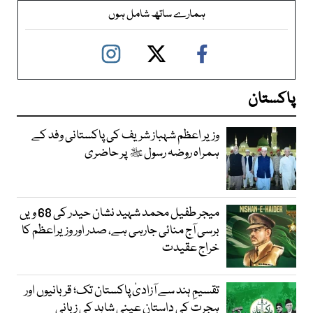
ہمارے ساتھ شامل ہوں
پاکستان
وزیر اعظم شہباز شریف کی پاکستانی وفد کے
ہمراہ روضہ رسول ﷺ پر حاضری
میجر طفیل محمد شہید نشان حیدر کی 68 ویں
برسی آج منائی جارہی ہے، صدر اور وزیراعظم کا
خراج عقیدت
تقسیمِ ہند سے آزادیٔ پاکستان تک؛ قربانیوں اور
ہجرت کی داستان عینی شاہد کی زبانی