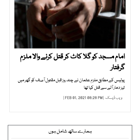
امام مسجد کو گلا کاٹ کر قتل کرنے والا ملزم
گرفتار
پولیس کے مطابق ملزم عثمان نے چند روز قبل مقتول آصف کو گھر میں
تیز دھار آلے سے قتل کیا تھا
ویب ڈیسک
| FEB 01, 2021 08:28 PM |
ہمارے ساتھ شامل ہوں