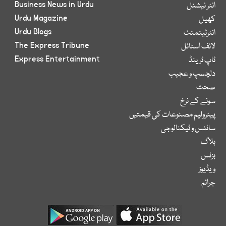
Business News in Urdu
انٹر نیشنل
Urdu Magazine
کھیل
Urdu Blogs
انٹرٹینمنٹ
The Express Tribune
لائف اسٹائل
Express Entertainment
ٹاپ ٹرینڈ
دلچسپ و عجیب
صحت
سونے کے نرخ
پیٹرولیم مصنوعات کی قیمتیں
سائنس و ٹیکنالوجی
بلاگ
بزنس
ویڈیوز
جرائم