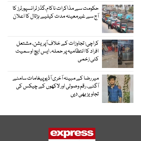
حکومت سے مذاکرات ناکام،گڈز ٹرانسپورٹرز کا
آج سے غیرمعینہ مدت کیلیے ہڑتال کا اعلان
کراچی: تجاوزات کے خلاف آپریشن، مشتعل
افراد کا انتظامیہ پر حملہ، ایس ایچ او سمیت
کئی زخمی
میر رضا کے مبینہ آخری آڈیو پیغامات سامنے
آگئے، رقم وصولی اور لاکھوں کے چیکس کی
تجاویز بھی دیں