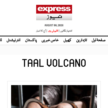
AUGUST 08, 2026
اشتہار لگائیں |
لائیو ٹی وی
| آج کا اخبار
صفحۂ اول
تازہ ترین
کھیل
خاص خبریں
پاکستان
انٹر نیشنل
ٹا
TAAL VOLCANO