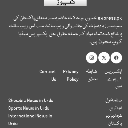
express.pk
خبروں اور حالات حاضرہ سے متعلق پاکستان کی
سب سے زیادہ وزٹ کی جانے والی ویب سائٹ ہے۔ اس ویب سائٹ
پر شائع شدہ تمام مواد کے جملہ حقوق بحق ایکسپریس میڈیا
گروپ محفوظ ہیں۔
ایکسپریس
ضابطہ
Privacy
Contact
کے بارے
اخلاق
Policy
Us
میں
صفحۂ اول
Showbiz News in Urdu
تازہ ترین
Sports News in Urdu
غزہ لہو لہو
International News in
پاکستان
Urdu