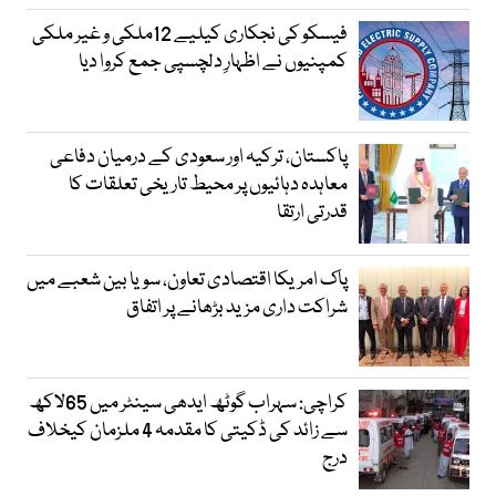
فیسکو کی نجکاری کیلیے 12ملکی و غیر ملکی
کمپنیوں نے اظہارِ دلچسپی جمع کروا دیا
پاکستان، ترکیہ اور سعودی کے درمیان دفاعی
معاہدہ دہائیوں پر محیط تاریخی تعلقات کا
قدرتی ارتقا
پاک امریکا اقتصادی تعاون، سویا بین شعبے میں
شراکت داری مزید بڑھانے پر اتفاق
کراچی: سہراب گوٹھ ایدھی سینٹر میں 65لاکھ
سے زائد کی ڈکیتی کا مقدمہ 4 ملزمان کیخلاف
درج