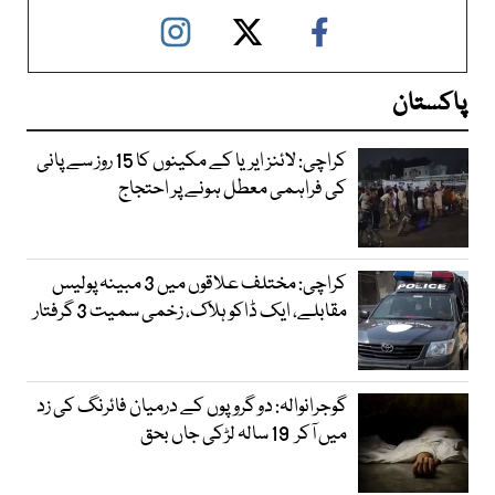
پاکستان
کراچی: لائنز ایریا کے مکینوں کا 15 روز سے پانی
کی فراہمی معطل ہونے پر احتجاج
کراچی: مختلف علاقوں میں 3 مبینہ پولیس
مقابلے، ایک ڈاکو ہلاک، زخمی سمیت 3 گرفتار
گوجرانوالہ: دو گروپوں کے درمیان فائرنگ کی زد
میں آکر 19 سالہ لڑکی جاں بحق