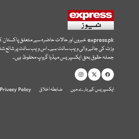
express.pk
خبروں اور حالات حاضرہ سے متعلق پاکستان 
وزٹ کی جانے والی ویب سائٹ ہے۔ اس ویب سائٹ پر شائع شدہ
جملہ حقوق بحق ایکسپریس میڈیا گروپ محفوظ ہیں۔
ایکسپریس کے بارے میں
ضابطہ اخلاق
Privacy Policy