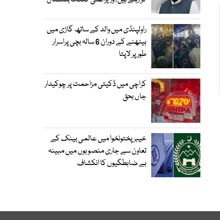
کر رہے ہیں، وزیراعلیٰ گلگت بلتستان
راولپنڈی میں والد کے ساتھ گاڑی میں
بیٹھنے کے دوران 6 سالہ بچی پراسرار
طور پر لاپتا
کراچی میں ڈکیتی مزاحمت پر چوکیدار
جاں بحق
خیبرپختونخوا میں عالمی بینک کے
تعاون سے جاری منصوبوں میں مبینہ
بے ضابطگیوں کا انکشاف