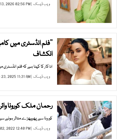
ویب ڈیسک
| JAN 13, 2026 02:56 PM |
’’فلم انڈسٹری میں کام
انکشاف
اداکار کا کہنا ہے کہ فلم انڈسٹری م
ویب ڈیسک
| FEB 23, 2025 11:31 AM |
رحمان ملک کورونا وائر
کورونا سے پھیپھڑے متاثر ہونے 
ویب ڈیسک
| FEB 02, 2022 12:40 PM |