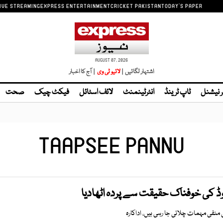
IVE STREAMING
EXPRESS ENTERTAINMENT
CRICKET PAKISTAN
TODAY'S PAPER
AUGUST 07, 2026
اشتہار لگائیں |
| آج کا اخبار
ر نیشنل
ٹاپ ٹرینڈ
انٹرٹینمنٹ
لائف اسٹائل
فیکٹ چیک
صحت
TAAPSEE PANNU
 ووڈ کی خوفناک حقیقت سے پردہ اٹھادیا
منفی مہمات چلائی جا رہی ہیں، اداکارہ