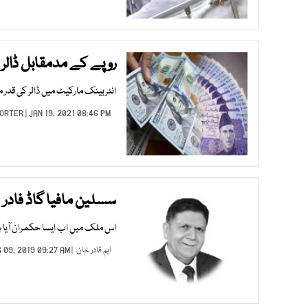
روپے کے مدمقابل ڈالر 
انٹربینک مارکیٹ میں ڈالر کی قدر مزید 8 پیسے بڑھ کر 160 روپے 60 پیسے کی سطح پر
PORTER
| JAN 19, 2021 08:46 PM |
سسلین مافیا گاڈ فادر
اس ملک میں اب ایسا حکمران آیا ہے
ایم قادر خان
| AUG 09, 2019 09:27 AM |