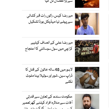
سے بڑا نقصان ٹل گیا
میر رضا کیس، راتوں رات قبر کشائی
سے پہلے نیا میڈیکل بورڈ تشکیل
میر رضا علی کے انصاف کیلیے
کراچی میں سول سوسائٹی کا احتجاج
لاہور میں 40 سالہ خاتون کے قتل کا
ڈراپ سین، شوہر اور سوتیلا بیٹا ملوث
نکلے
حکومت سندھ کے تعاون سے قدرتی
آفات سے متاثرہ افراد کیلئے گھر تعمیر