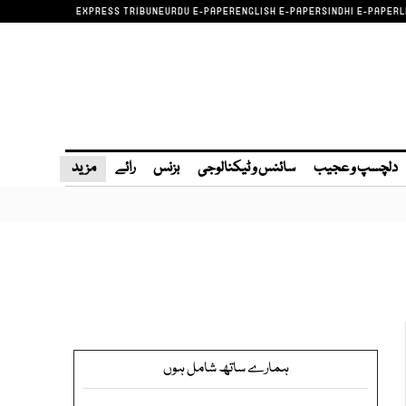
EXPRESS TRIBUNE
URDU E-PAPER
ENGLISH E-PAPER
SINDHI E-PAPER
L
دلچسپ و عجیب
سائنس و ٹیکنالوجی
بزنس
رائے
مزید
ہمارے ساتھ شامل ہوں