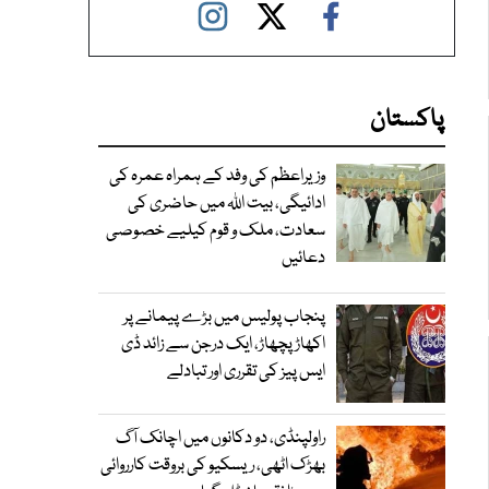
پاکستان
وزیراعظم کی وفد کے ہمراہ عمرہ کی
ادائیگی، بیت اللہ میں حاضری کی
سعادت، ملک و قوم کیلیے خصوصی
دعائیں
پنجاب پولیس میں بڑے پیمانے پر
اکھاڑ پچھاڑ، ایک درجن سے زائد ڈی
ایس پیز کی تقرری اور تبادلے
راولپنڈی، دو دکانوں میں اچانک آگ
بھڑک اٹھی، ریسکیو کی بروقت کارروائی