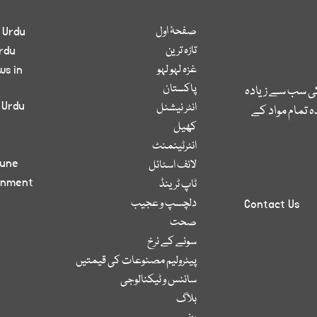
صفحۂ اول
 Urdu
تازہ ترین
rdu
غزہ لہو لہو
ws in
پاکستان
کی سب سے زیادہ
 Urdu
انٹر نیشنل
 تمام مواد کے
کھیل
انٹرٹینمنٹ
bune
لائف اسٹائل
inment
ٹاپ ٹرینڈ
دلچسپ و عجیب
Contact Us
صحت
سونے کے نرخ
پیٹرولیم مصنوعات کی قیمتیں
سائنس و ٹیکنالوجی
بلاگ