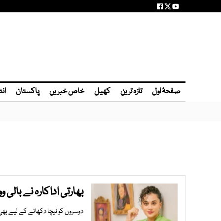
صفحۂ اول
تازہ ترین
کھیل
خاص خبریں
پاکستان
انٹ
بھارتی اداکارہ نے بالی
دوسروں کو نیچا دکھانے کے لیے بھی 