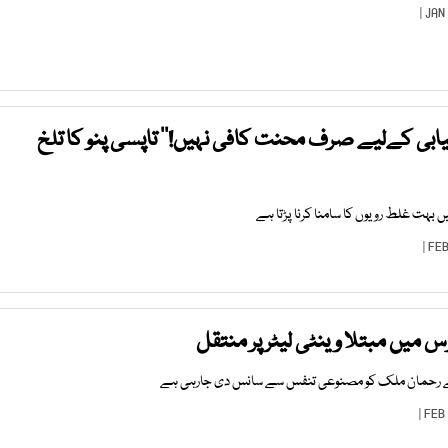
یابی کےلیے صرف محنت کافی نہیں!‘‘ تاپسی پنو کا تلخ
یں بہت غلط رویوں کا سامنا کرنا پڑتا ہے
س میں مبتلا وینٹی لیٹر پر منتقل
سے رحمان ملک کو مصنوعی تنفس سے سانس دی جارہی ہے