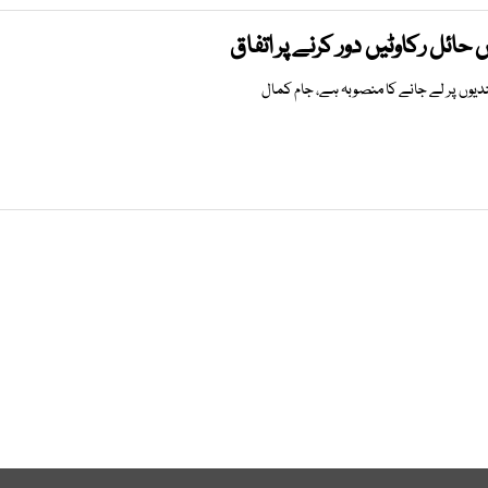
ئل رکاوٹیں دور کرنے پر اتفاق
دیوں پر لے جانے کا منصوبہ ہے، جام کمال