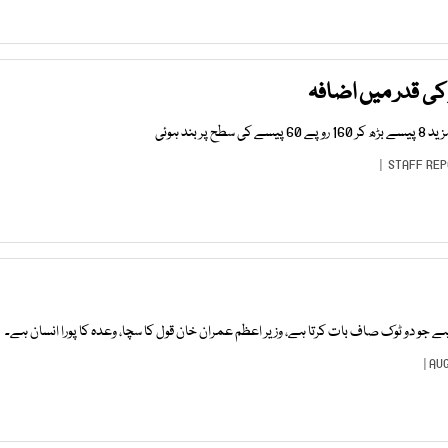
کی قدر میں اضافہ
 بند ہوئی
STAFF RE
 جو دو ٹوک صاف بات کرتا ہے، وزیر اعظم عمران خان قول کا سچا، وعدہ کا پورا انسان ہے۔