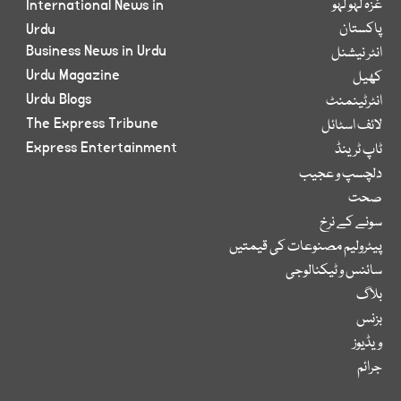
غزہ لہو لہو
International News in
پاکستان
Urdu
Business News in Urdu
انٹر نیشنل
Urdu Magazine
کھیل
Urdu Blogs
انٹرٹینمنٹ
The Express Tribune
لائف اسٹائل
Express Entertainment
ٹاپ ٹرینڈ
دلچسپ و عجیب
صحت
سونے کے نرخ
پیٹرولیم مصنوعات کی قیمتیں
سائنس و ٹیکنالوجی
بلاگ
بزنس
ویڈیوز
جرائم