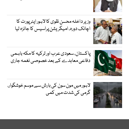
وزیر داخلہ محسن نقوی کا لاہور ایئر پورٹ کا
اچانک دورہ، امیگریشن پراسیس کا جائزہ لیا
پاکستان، سعودی عرب اور ترکیہ کا مکہ باہمی
دفاعی معاہدے کے بعد خصوصی نغمہ جاری
لاہور میں مون سون کی بارش سے موسم خوشگوار،
گرمی کی شدت میں کمی