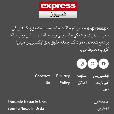
express.pk
خبروں اور حالات حاضرہ سے متعلق پاکستان کی
سب سے زیادہ وزٹ کی جانے والی ویب سائٹ ہے۔ اس ویب سائٹ
پر شائع شدہ تمام مواد کے جملہ حقوق بحق ایکسپریس میڈیا
گروپ محفوظ ہیں۔
ایکسپریس
ضابطہ
Privacy
Contact
کے بارے
اخلاق
Policy
Us
میں
صفحۂ اول
Showbiz News in Urdu
تازہ ترین
Sports News in Urdu