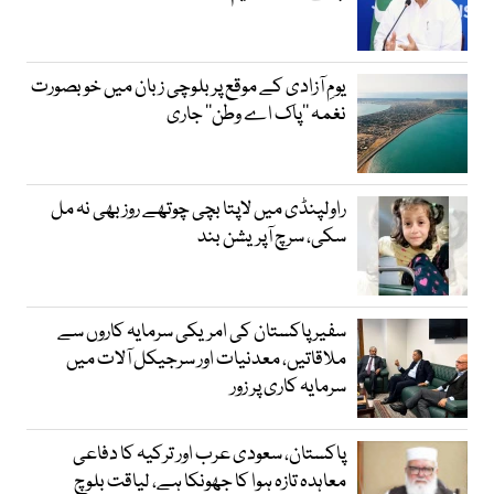
یومِ آزادی کے موقع پر بلوچی زبان میں خوبصورت
نغمہ ’’پاک اے وطن‘‘ جاری
راولپنڈی میں لاپتا بچی چوتھے روز بھی نہ مل
سکی، سرچ آپریشن بند
سفیر پاکستان کی امریکی سرمایہ کاروں سے
ملاقاتیں، معدنیات اور سرجیکل آلات میں
سرمایہ کاری پر زور
پاکستان، سعودی عرب اور ترکیہ کا دفاعی
معاہدہ تازہ ہوا کا جھونکا ہے، لیاقت بلوچ