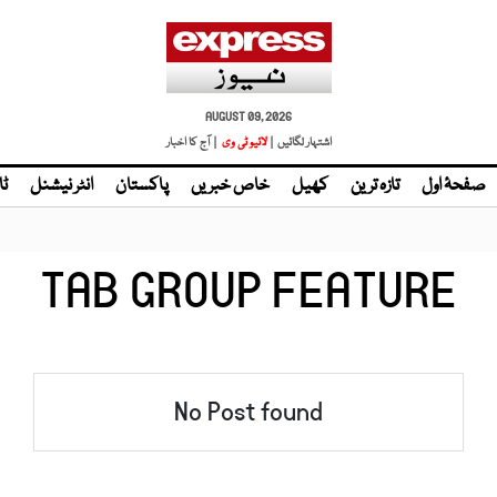
AUGUST 09, 2026
اشتہار لگائیں |
لائیو ٹی وی
| آج کا اخبار
صفحۂ اول
تازہ ترین
کھیل
خاص خبریں
پاکستان
انٹر نیشنل
ٹا
TAB GROUP FEATURE
No Post found