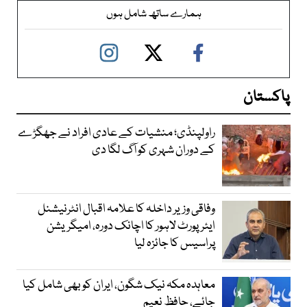
ہمارے ساتھ شامل ہوں
پاکستان
راولپنڈی؛ منشیات کے عادی افراد نے جھگڑے
کے دوران شہری کو آگ لگا دی
وفاقی وزیر داخلہ کا علامہ اقبال انٹرنیشنل
ایئرپورٹ لاہور کا اچانک دورہ، امیگریشن
پراسیس کا جائزہ لیا
معاہدہ مکہ نیک شگون، ایران کو بھی شامل کیا
جائے، حافظ نعیم