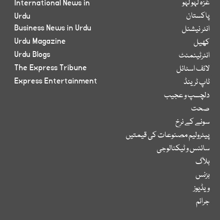
غزہ لہو لہو
International News in
پاکستان
Urdu
Business News in Urdu
انٹر نیشنل
Urdu Magazine
کھیل
Urdu Blogs
انٹرٹینمنٹ
The Express Tribune
لائف اسٹائل
Express Entertainment
ٹاپ ٹرینڈ
دلچسپ و عجیب
صحت
سونے کے نرخ
پیٹرولیم مصنوعات کی قیمتیں
سائنس و ٹیکنالوجی
بلاگ
بزنس
ویڈیوز
جرائم