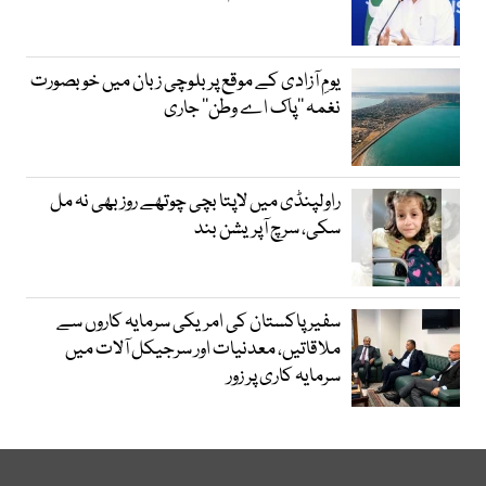
یومِ آزادی کے موقع پر بلوچی زبان میں خوبصورت
نغمہ ’’پاک اے وطن‘‘ جاری
راولپنڈی میں لاپتا بچی چوتھے روز بھی نہ مل
سکی، سرچ آپریشن بند
سفیر پاکستان کی امریکی سرمایہ کاروں سے
ملاقاتیں، معدنیات اور سرجیکل آلات میں
سرمایہ کاری پر زور