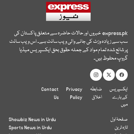
express.pk
خبروں اور حالات حاضرہ سے متعلق پاکستان کی
سب سے زیادہ وزٹ کی جانے والی ویب سائٹ ہے۔ اس ویب سائٹ
پر شائع شدہ تمام مواد کے جملہ حقوق بحق ایکسپریس میڈیا
گروپ محفوظ ہیں۔
ایکسپریس
ضابطہ
Privacy
Contact
کے بارے
اخلاق
Policy
Us
میں
صفحۂ اول
Showbiz News in Urdu
تازہ ترین
Sports News in Urdu