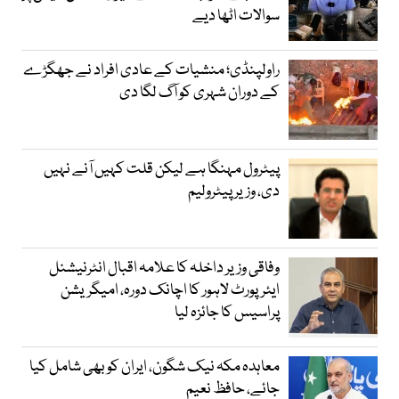
سوالات اٹھا دیے
راولپنڈی؛ منشیات کے عادی افراد نے جھگڑے
کے دوران شہری کو آگ لگا دی
پیٹرول مہنگا ہے لیکن قلت کہیں آنے نہیں
دی، وزیر پیٹرولیم
وفاقی وزیر داخلہ کا علامہ اقبال انٹرنیشنل
ایئرپورٹ لاہور کا اچانک دورہ، امیگریشن
پراسیس کا جائزہ لیا
معاہدہ مکہ نیک شگون، ایران کو بھی شامل کیا
جائے، حافظ نعیم