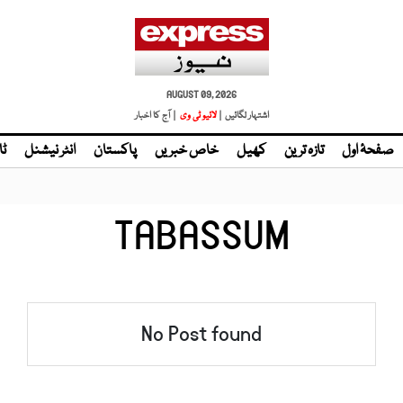
AUGUST 09, 2026
اشتہار لگائیں |
لائیو ٹی وی
| آج کا اخبار
صفحۂ اول
تازہ ترین
کھیل
خاص خبریں
پاکستان
انٹر نیشنل
ٹا
TABASSUM
No Post found