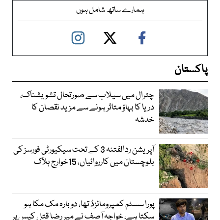
ہمارے ساتھ شامل ہوں
پاکستان
چترال میں سیلاب سے صورتحال تشویشناک،
دریا کا بہاؤ متاثر ہونے سے مزید نقصان کا
خدشہ
آپریشن ردالفتنہ 3 کے تحت سیکیورٹی فورسز کی
بلوچستان میں کارروائیاں، 15خوارج ہلاک
پورا سسٹم کمپرومائزڈ تھا، دوبارہ مک مکا ہو
سکتا ہے، خواجہ آصف نے میر رضا قتل کیس پر