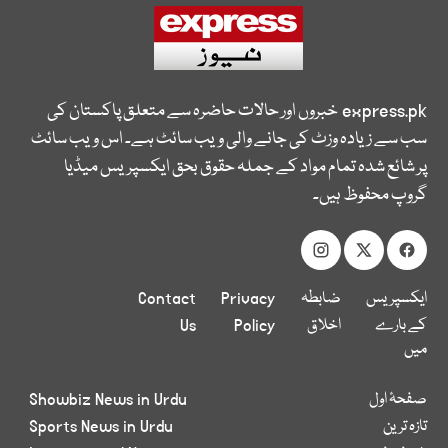
express.pk
خبروں اور حالات حاضرہ سے متعلق پاکستان کی
سب سے زیادہ وزٹ کی جانے والی ویب سائٹ ہے۔ اس ویب سائٹ
پر شائع شدہ تمام مواد کے جملہ حقوق بحق ایکسپریس میڈیا
گروپ محفوظ ہیں۔
ایکسپریس
ضابطہ
Privacy
Contact
کے بارے
اخلاق
Policy
Us
میں
صفحۂ اول
Showbiz News in Urdu
تازہ ترین
Sports News in Urdu