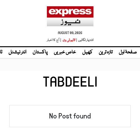
AUGUST 09, 2026
اشتہار لگائیں |
لائیو ٹی وی
| آج کا اخبار
صفحۂ اول
تازہ ترین
کھیل
خاص خبریں
پاکستان
انٹر نیشنل
ٹا
TABDEELI
No Post found