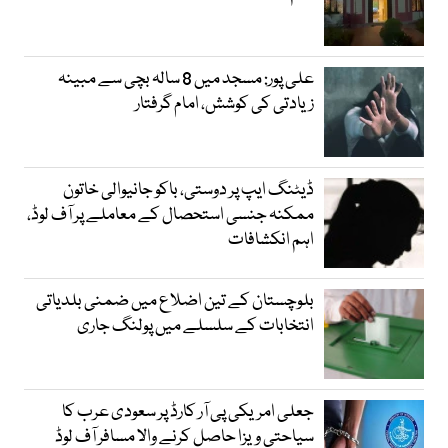
علی پور: مسجد میں 8 سالہ بچی سے مبینہ
زیادتی کی کوشش، امام گرفتار
ڈیٹنگ ایپ پر دوستی، باکو جانیوالی خاتون
ممکنہ جنسی استحصال کے معاملے پر آف لوڈ،
اہم انکشافات
بلوچستان کے تین اضلاع میں ضمنی بلدیاتی
انتخابات کے سلسلے میں پولنگ جاری
جعلی امریکی پی آر کارڈ پر سعودی عرب کا
سیاحتی ویزا حاصل کرنے والا مسافر آف لوڈ