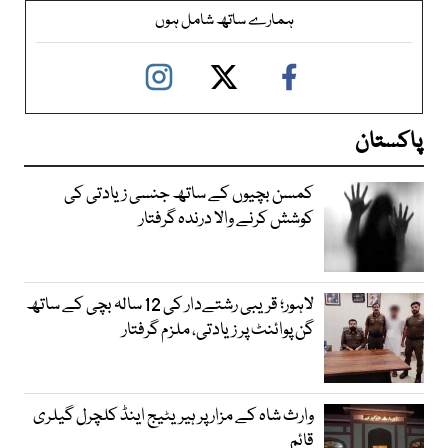
ہمارے ساتھ شامل ہوں
پاکستان
کمسن بچیوں کے ساتھ جنسی زیادتی کی
کوشش کرنے والا درندہ گرفتار
لاہور؛ قریبی رشتےدار کی 12 سالہ بچی کے ساتھ
گن پوائنٹ پر زیادتی، ملزم گرفتار
وارث شاہ کے مزار پر ہیریٹیج اینڈ کلچرل گیلری
قائم