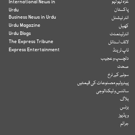
غزہ لہو لہو
International News in
پاکستان
Urdu
Business News in Urdu
انٹر نیشنل
Urdu Magazine
کھیل
Urdu Blogs
انٹرٹینمنٹ
The Express Tribune
لائف اسٹائل
Express Entertainment
ٹاپ ٹرینڈ
دلچسپ و عجیب
صحت
سونے کے نرخ
پیٹرولیم مصنوعات کی قیمتیں
سائنس و ٹیکنالوجی
بلاگ
بزنس
ویڈیوز
جرائم