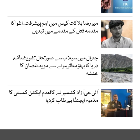
میر رضا ہلاکت کیس میں اہم پیشرفت، اغوا کا
مقدمہ قتل کے مقدمے میں تبدیل
چترال میں سیلاب سے صورتحال تشویشناک،
دریا کا بہاؤ متاثر ہونے سے مزید نقصان کا
خدشہ
آئی جی آزاد کشمیر نے کالعدم ایکشن کمیٹی کا
مذموم ایجنڈا بے نقاب کردیا