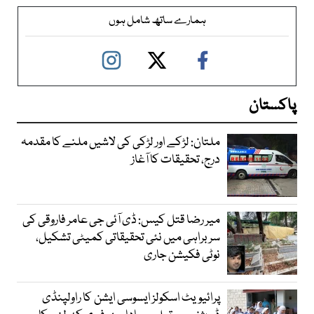
ہمارے ساتھ شامل ہوں
پاکستان
ملتان: لڑکے اور لڑکی کی لاشیں ملنے کا مقدمہ
درج، تحقیقات کا آغاز
میر رضا قتل کیس: ڈی آئی جی عامر فاروقی کی
سربراہی میں نئی تحقیقاتی کمیٹی تشکیل،
نوٹی فکیشن جاری
پرائیویٹ اسکولز ایسوسی ایشن کا راولپنڈی