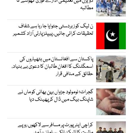
ڈویژن میں تعلیمی ادارے فوری کھولنے کا
مطالبہ
ن لیگ کو زبردستی جتوایا جا رہا ہے شفاف
تحقیقات کرائی جائیں، پیپلز پارٹی آزاد کشمیر
پاکستان سے افغانستان میں ہتھیاروں کی
اسمگلنگ کا افغان طالبان کا دعویٰ بے بنیاد،
حقائق کے منافی قرار
گجرات؛ نومولود جڑواں بہن بھائی کو ماں نے
شاپنگ بیگ میں ڈال کر پھینک دیا
کراچی ایئرپورٹ پر مسافر سے لاکھوں روپے
مالیت کا الیکٹرانک سامان برآمد