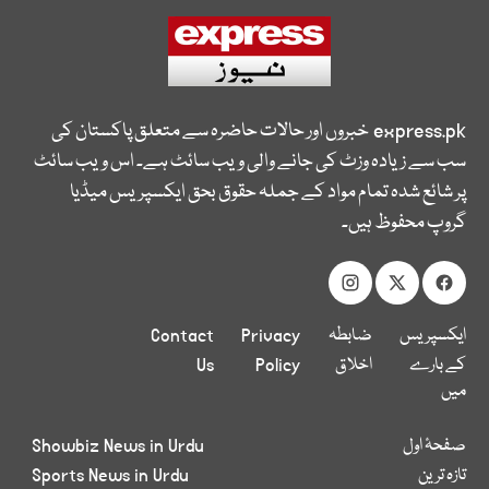
express.pk
خبروں اور حالات حاضرہ سے متعلق پاکستان کی
سب سے زیادہ وزٹ کی جانے والی ویب سائٹ ہے۔ اس ویب سائٹ
پر شائع شدہ تمام مواد کے جملہ حقوق بحق ایکسپریس میڈیا
گروپ محفوظ ہیں۔
ایکسپریس
ضابطہ
Privacy
Contact
کے بارے
اخلاق
Policy
Us
میں
صفحۂ اول
Showbiz News in Urdu
تازہ ترین
Sports News in Urdu