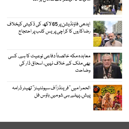
ایدھی فاؤنڈیشن پر 65 لاکھ کی ڈکیتی کیخلاف
رضاکاروں کا کراچی پریس کلب پر احتجاج
معاہدہ مکہ خالصتاً دفاعی نوعیت کا ہے، کسی
بھی ملک کے خلاف نہیں، اسحاق ڈار کی
وضاحت
الحمرا میں ’’فرینڈز آف سیونٹینز‘‘ تھیٹر ڈرامہ
پیش، پہلے ہی شو میں ہاؤس فل