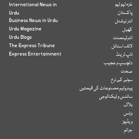
غزہ لہو لہو
International News in
پاکستان
Urdu
Business News in Urdu
انٹر نیشنل
Urdu Magazine
کھیل
Urdu Blogs
انٹرٹینمنٹ
The Express Tribune
لائف اسٹائل
Express Entertainment
ٹاپ ٹرینڈ
دلچسپ و عجیب
صحت
سونے کے نرخ
پیٹرولیم مصنوعات کی قیمتیں
سائنس و ٹیکنالوجی
بلاگ
بزنس
ویڈیوز
جرائم