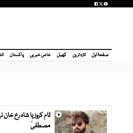
صفحۂ اول
تازہ ترین
کھیل
خاص خبریں
پاکستان
انٹ
ٹام کروز یا شاہ رخ خان
مصطفیٰ