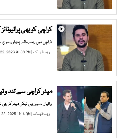
کراچی کو بھی پرائیوٹائز
کراچی میں رہنے والے پٹھان، بلوچ،
ویب ڈیسک
| JAN 22, 2026 01:38 PM |
میئر کراچی سے تند و 
برائیاں ضرور ہیں لیکن میئر کراچی
ویب ڈیسک
| NOV 23, 2025 11:14 AM |