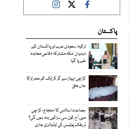
پاکستان
ترکیہ، سعودی عرب اور پاکستان کے
درمیان ’مکہ مشترکہ دفاعی معاہدہ‘
طے پا گیا
کراچی؛ پہاڑ سے گر کر ایک کم عمر لڑکا
جاں بحق
جماعت اسلامی کا احتجاج: کراچی
میں آج کون سی سڑکیں بند ہوں گی؟
ٹریفک پولیس کی ایڈوائزری جاری