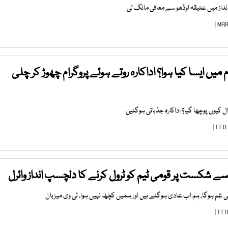
نداز میں عتیقہ اوڈھو سے معافی مانگ لی
میں ایسا کیا ہوا؟ اداکارہ روتے ہوئے پروگرام چھوڑ کر چلی
ال کیوں پوچھا گیا؟ اداکارہ جذباتی ہوگئیں
ے شکست پر قومی ٹیم کو ٹرول کرنے کا دلچسپ انداز وائرل
 غم ہوگا، ہم اب عادی ہوگئے ہیں اور ہمیں کچھ نہیں ہوا، ٹی وی میزبان