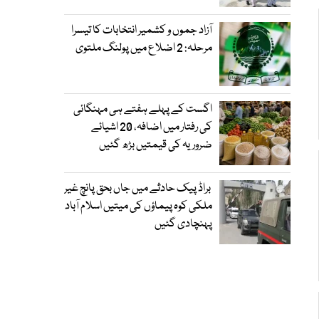
آزاد جموں و کشمیر انتخابات کا تیسرا
مرحلہ: 2 اضلاع میں پولنگ ملتوی
اگست کے پہلے ہفتے ہی مہنگائی
کی رفتار میں اضافہ، 20 اشیائے
ضروریہ کی قیمتیں بڑھ گئیں
براڈ پیک حادثے میں جاں بحق پانچ غیر
ملکی کوہ پیماؤں کی میتیں اسلام آباد
پہنچادی گئیں