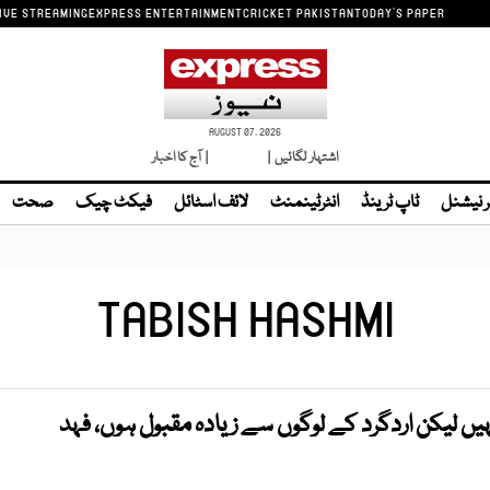
IVE STREAMING
EXPRESS ENTERTAINMENT
CRICKET PAKISTAN
TODAY'S PAPER
AUGUST 07, 2026
اشتہار لگائیں |
لائیو ٹی وی
| آج کا اخبار
ر نیشنل
ٹاپ ٹرینڈ
انٹرٹینمنٹ
لائف اسٹائل
فیکٹ چیک
صحت
TABISH HASHMI
 نہیں لیکن اردگرد کے لوگوں سے زیادہ مقبول ہوں، فہد