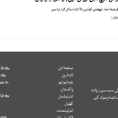
بلبلہ نما، اچھلنے کودنے والا تازہ اسٹائل قرار دیا ہے
صفحۂ اول
 Urdu
تازہ ترین
rdu
غزہ لہو لہو
ws in
پاکستان
کی سب سے زیادہ
 Urdu
انٹر نیشنل
 تمام مواد کے
کھیل
انٹرٹینمنٹ
bune