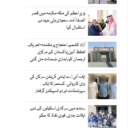
وزیرِ اعظم کی مکہ مکرمہ میں قصر
الصفا آمد، سعودی ولی عہد نے
استقبال کیا
آزاد کشمیر احتجاج پر مقدمہ؛ تحریک
تحفظ آئین پاکستان کے مرکزی
ترجمان کو راہداری ضمانت مل گئی
ایف آئی اے اینٹی کرپشن سرکل کی
بڑی کارروائی، کسٹمز کا ایک
سپرنٹنڈنٹ اور دو انسپکٹرز گرفتار
سندھ میں سرکاری اسکولوں کے نئے
اوقات جاری، فوری نفاذ کا حکم