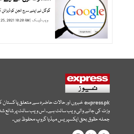
گوگل نے اپنے سرچ انجن کو ڈیزائن کو 
ویب ڈیسک
| JAN 25, 2021 10:20 AM |
express.pk
خبروں اور حالات حاضرہ سے متعلق پاکستان 
وزٹ کی جانے والی ویب سائٹ ہے۔ اس ویب سائٹ پر شائع شدہ
جملہ حقوق بحق ایکسپریس میڈیا گروپ محفوظ ہیں۔