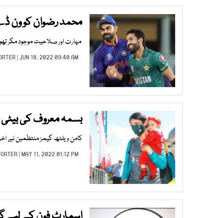
محمد رضوان کو ون ڈے
مہارت اور صلاحیت موجود مگر تھوڑ
ORTER
| JUN 18, 2022 09:40 AM |
بسمہ معروف کی بیٹی
کامن ویلتھ گیمز منتظمین نے اخر
PORTER
| MAY 11, 2022 01:12 PM |
اسمارٹ فون کے لیے گوگ