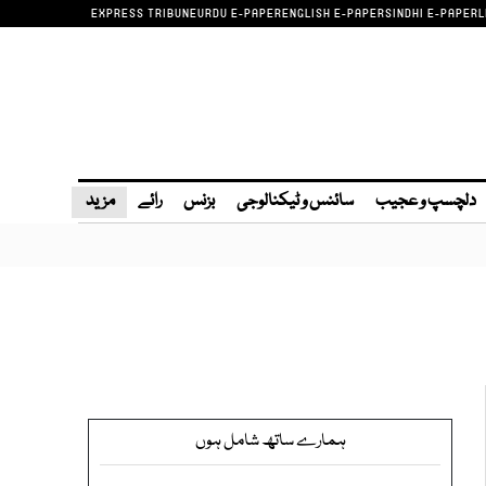
EXPRESS TRIBUNE
URDU E-PAPER
ENGLISH E-PAPER
SINDHI E-PAPER
L
دلچسپ و عجیب
سائنس و ٹیکنالوجی
بزنس
رائے
مزید
ہمارے ساتھ شامل ہوں