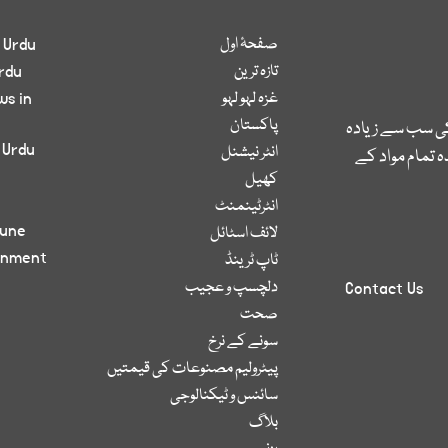
صفحۂ اول
 Urdu
تازہ ترین
rdu
غزہ لہو لہو
ws in
پاکستان
کی سب سے زیادہ
 Urdu
انٹر نیشنل
 تمام مواد کے
کھیل
انٹرٹینمنٹ
bune
لائف اسٹائل
inment
ٹاپ ٹرینڈ
دلچسپ و عجیب
Contact Us
صحت
سونے کے نرخ
پیٹرولیم مصنوعات کی قیمتیں
سائنس و ٹیکنالوجی
بلاگ