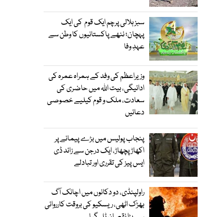
سبز ہلالی پرچم ایک قوم کی ایک
پہچان؛ ننھے پاکستانیوں کا وطن سے
عہدِ وفا
وزیراعظم کی وفد کے ہمراہ عمرہ کی
ادائیگی، بیت اللہ میں حاضری کی
سعادت، ملک و قوم کیلیے خصوصی
دعائیں
پنجاب پولیس میں بڑے پیمانے پر
اکھاڑ پچھاڑ، ایک درجن سے زائد ڈی
ایس پیز کی تقرری اور تبادلے
راولپنڈی، دو دکانوں میں اچانک آگ
بھڑک اٹھی، ریسکیو کی بروقت کارروائی