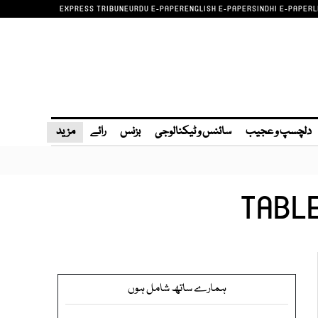
EXPRESS TRIBUNE
URDU E-PAPER
ENGLISH E-PAPER
SINDHI E-PAPER
L
دلچسپ و عجیب
سائنس و ٹیکنالوجی
بزنس
رائے
مزید
TABLE
ہمارے ساتھ شامل ہوں