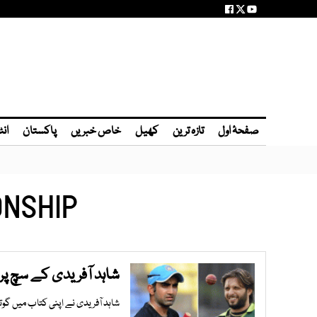
صفحۂ اول
تازہ ترین
کھیل
خاص خبریں
پاکستان
انٹ
ONSHIP
شاہد آفریدی کے سچ پر گ
شاہد آفریدی نے اپنی کتاب میں گوتم 