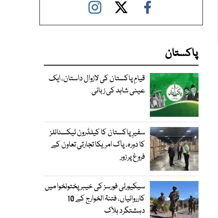
پاکستان
قیامِ پاکستان کی لازوال داستان، ایک
عینی شاہد کی زبانی
سفیرِ پاکستان کا کیلڈرون ٹیکسٹائلز
کا دورہ، پاک امریکا تجارتی تعاون کے
فروغ پر زور
سیکیورٹی فورسز کی خیبر پختونخوا میں
کارروائیاں، فتنۃ الخوارج کے 10
دہشتگرد ہلاک