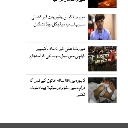
سے بڑا نقصان ٹل گیا
میر رضا کیس، راتوں رات قبر کشائی
سے پہلے نیا میڈیکل بورڈ تشکیل
میر رضا علی کے انصاف کیلیے
کراچی میں سول سوسائٹی کا احتجاج
لاہور میں 40 سالہ خاتون کے قتل کا
ڈراپ سین، شوہر اور سوتیلا بیٹا ملوث
نکلے