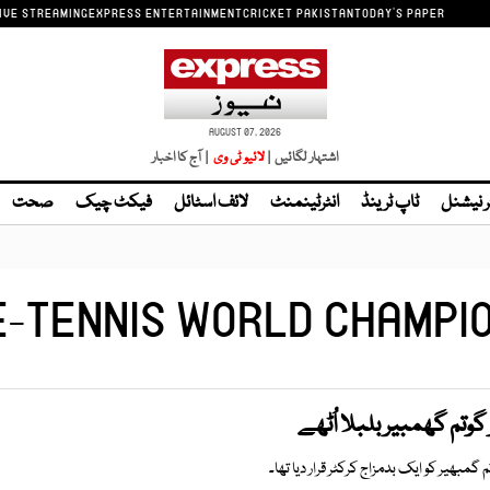
IVE STREAMING
EXPRESS ENTERTAINMENT
CRICKET PAKISTAN
TODAY'S PAPER
AUGUST 07, 2026
اشتہار لگائیں |
| آج کا اخبار
ر نیشنل
ٹاپ ٹرینڈ
انٹرٹینمنٹ
لائف اسٹائل
فیکٹ چیک
صحت
-TENNIS WORLD CHAMPI
وتم گھمبیر بلبلا اُٹھے
گمبھیر کو ایک بدمزاج کرکٹر قرار دیا تھا۔