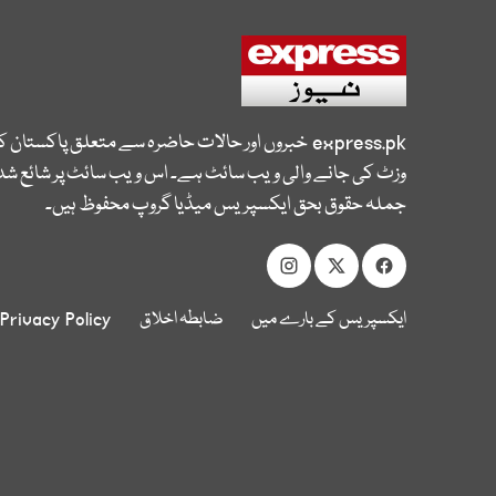
express.pk
خبروں اور حالات حاضرہ سے متعلق پاکستان 
وزٹ کی جانے والی ویب سائٹ ہے۔ اس ویب سائٹ پر شائع شدہ
جملہ حقوق بحق ایکسپریس میڈیا گروپ محفوظ ہیں۔
ایکسپریس کے بارے میں
ضابطہ اخلاق
Privacy Policy