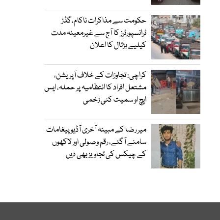
حکومت سے مذاکرات ناکام،گڈز
ٹرانسپورٹرز کا آج سے غیرمعینہ مدت
کیلیے ہڑتال کا اعلان
کراچی: تجاوزات کے خلاف آپریشن،
مشتعل افراد کا انتظامیہ پر حملہ، ایس
ایچ او سمیت کئی زخمی
میر رضا کے مبینہ آخری آڈیو پیغامات
سامنے آگئے، رقم وصولی اور لاکھوں
کے چیکس کی تجاویز بھی دیں