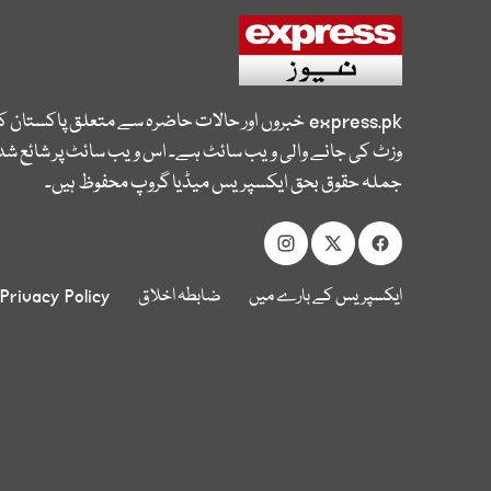
express.pk
خبروں اور حالات حاضرہ سے متعلق پاکستان 
وزٹ کی جانے والی ویب سائٹ ہے۔ اس ویب سائٹ پر شائع شدہ
جملہ حقوق بحق ایکسپریس میڈیا گروپ محفوظ ہیں۔
ایکسپریس کے بارے میں
ضابطہ اخلاق
Privacy Policy