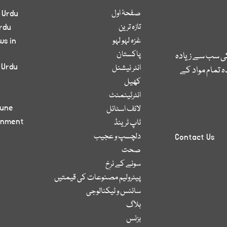
صفحۂ اول
 Urdu
تازہ ترین
rdu
غزہ لہو لہو
ws in
پاکستان
کی سب سے زیادہ
 Urdu
انٹر نیشنل
 تمام مواد کے
کھیل
انٹرٹینمنٹ
bune
لائف اسٹائل
inment
ٹاپ ٹرینڈ
دلچسپ و عجیب
Contact Us
صحت
سونے کے نرخ
پیٹرولیم مصنوعات کی قیمتیں
سائنس و ٹیکنالوجی
بلاگ
بزنس