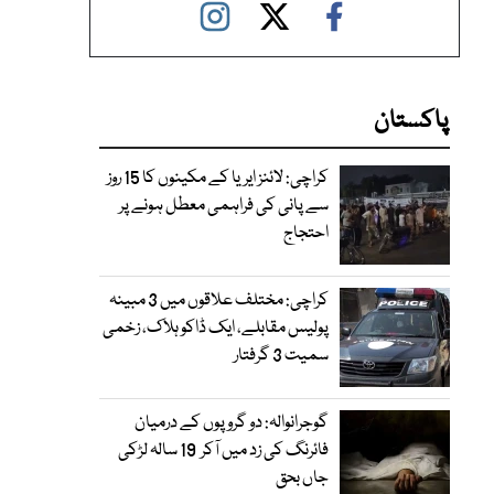
پاکستان
کراچی: لائنز ایریا کے مکینوں کا 15 روز
سے پانی کی فراہمی معطل ہونے پر
احتجاج
کراچی: مختلف علاقوں میں 3 مبینہ
پولیس مقابلے، ایک ڈاکو ہلاک، زخمی
سمیت 3 گرفتار
گوجرانوالہ: دو گروپوں کے درمیان
فائرنگ کی زد میں آکر 19 سالہ لڑکی
جاں بحق