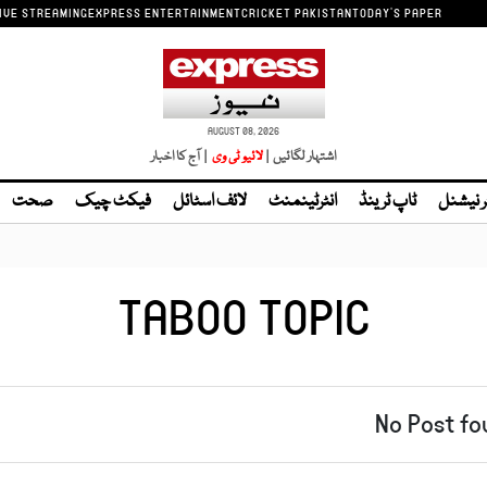
IVE STREAMING
EXPRESS ENTERTAINMENT
CRICKET PAKISTAN
TODAY'S PAPER
AUGUST 08, 2026
اشتہار لگائیں |
| آج کا اخبار
ر نیشنل
ٹاپ ٹرینڈ
انٹرٹینمنٹ
لائف اسٹائل
فیکٹ چیک
صحت
TABOO TOPIC
No Post fo