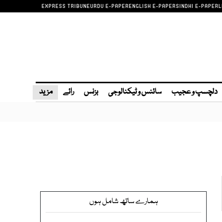
EXPRESS TRIBUNE
URDU E-PAPER
ENGLISH E-PAPER
SINDHI E-PAPER
L
دلچسپ و عجیب
سائنس و ٹیکنالوجی
بزنس
رائے
مزید
ہمارے ساتھ شامل ہوں