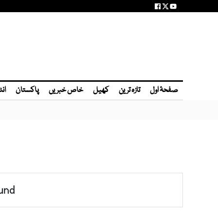
صفحۂ اول
تازہ ترین
کھیل
خاص خبریں
پاکستان
انٹ
und