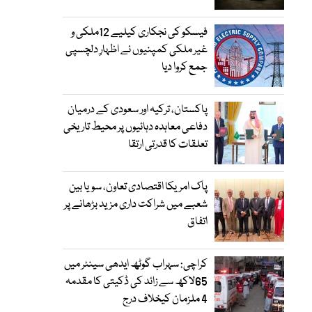
فیسکو کی نجکاری کیلیے 12ملکی و
غیر ملکی کمپنیوں نے اظہارِ دلچسپی
جمع کروا دیا
پاکستان، ترکیہ اور سعودی کے درمیان
دفاعی معاہدہ دہائیوں پر محیط تاریخی
تعلقات کا قدرتی ارتقا
پاک امریکا اقتصادی تعاون، سویا بین
شعبے میں شراکت داری مزید بڑھانے پر
اتفاق
کراچی: سہراب گوٹھ ایدھی سینٹر میں
65لاکھ سے زائد کی ڈکیتی کا مقدمہ
4 ملزمان کیخلاف درج