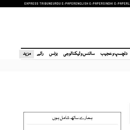
EXPRESS TRIBUNE
URDU E-PAPER
ENGLISH E-PAPER
SINDHI E-PAPER
L
دلچسپ و عجیب
سائنس و ٹیکنالوجی
بزنس
رائے
مزید
ہمارے ساتھ شامل ہوں