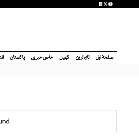
صفحۂ اول
تازہ ترین
کھیل
خاص خبریں
پاکستان
انٹ
und