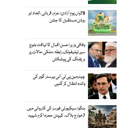
79واں یومِ آزادی؛ عزم، قربانی، اتحاد اور
روشن مستقبل کا جشن
وفاقی وزیر احسن اقبال کا لیاقت بلوچ
سے ٹیلیفونک رابطہ، ملکی حالات پر
بریفنگ کی پیشکش
چیئرمین پی ٹی آئی بیرسٹر گوہر کی
والدہ انتقال کر گئیں
ہنگو؛ سیکیورٹی فورسز کی کارروائی میں
7خوارج ہلاک، کیپٹن حمزہ اکرم شہید