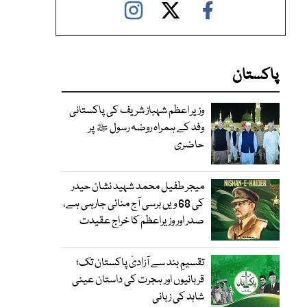
پاکستان
وزیر اعظم شہباز شریف کی پاکستانی
وفد کے ہمراہ روضہ رسول ﷺ پر
حاضری
میجر طفیل محمد شہید نشان حیدر
کی 68 ویں برسی آج منائی جارہی ہے،
صدر اور وزیراعظم کا خراج عقیدت
تقسیمِ ہند سے آزادیٔ پاکستان تک؛
قربانیوں اور ہجرت کی داستان عینی
شاہد کی زبانی