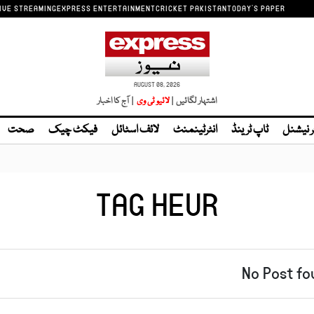
IVE STREAMING
EXPRESS ENTERTAINMENT
CRICKET PAKISTAN
TODAY'S PAPER
AUGUST 08, 2026
اشتہار لگائیں |
| آج کا اخبار
ر نیشنل
ٹاپ ٹرینڈ
انٹرٹینمنٹ
لائف اسٹائل
فیکٹ چیک
صحت
TAG HEUR
No Post fo