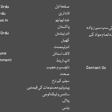
صفحۂ اول
 Urdu
تازہ ترین
rdu
غزہ لہو لہو
ws in
پاکستان
کی سب سے زیادہ
 Urdu
انٹر نیشنل
 تمام مواد کے
کھیل
انٹرٹینمنٹ
bune
لائف اسٹائل
inment
ٹاپ ٹرینڈ
دلچسپ و عجیب
Contact Us
صحت
سونے کے نرخ
پیٹرولیم مصنوعات کی قیمتیں
سائنس و ٹیکنالوجی
بلاگ
بزنس