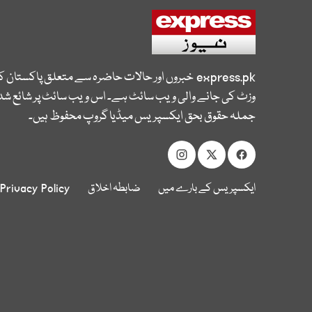
express.pk
خبروں اور حالات حاضرہ سے متعلق پاکستان 
وزٹ کی جانے والی ویب سائٹ ہے۔ اس ویب سائٹ پر شائع شدہ
جملہ حقوق بحق ایکسپریس میڈیا گروپ محفوظ ہیں۔
ایکسپریس کے بارے میں
ضابطہ اخلاق
Privacy Policy