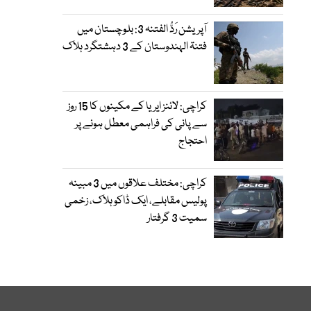
آپریشن رَدُّ الفتنہ 3: بلوچستان میں
فتنۃ الہندوستان کے 3 دہشتگرد ہلاک
کراچی: لائنز ایریا کے مکینوں کا 15 روز
سے پانی کی فراہمی معطل ہونے پر
احتجاج
کراچی: مختلف علاقوں میں 3 مبینہ
پولیس مقابلے، ایک ڈاکو ہلاک، زخمی
سمیت 3 گرفتار