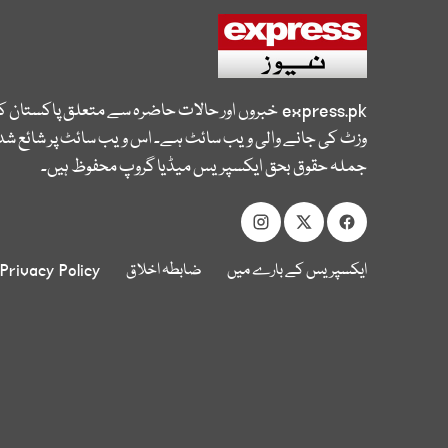
express.pk
خبروں اور حالات حاضرہ سے متعلق پاکستان 
وزٹ کی جانے والی ویب سائٹ ہے۔ اس ویب سائٹ پر شائع شدہ
جملہ حقوق بحق ایکسپریس میڈیا گروپ محفوظ ہیں۔
ایکسپریس کے بارے میں
ضابطہ اخلاق
Privacy Policy