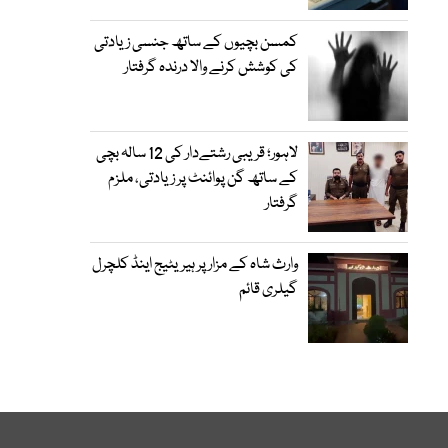
کمسن بچیوں کے ساتھ جنسی زیادتی
کی کوشش کرنے والا درندہ گرفتار
لاہور؛ قریبی رشتےدار کی 12 سالہ بچی
کے ساتھ گن پوائنٹ پر زیادتی، ملزم
گرفتار
وارث شاہ کے مزار پر ہیریٹیج اینڈ کلچرل
گیلری قائم