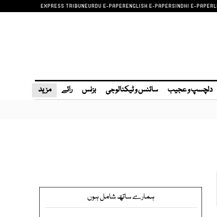
EXPRESS TRIBUNE
URDU E-PAPER
ENGLISH E-PAPER
SINDHI E-PAPER
L
دلچسپ و عجیب
سائنس و ٹیکنالوجی
بزنس
رائے
مزید
ہمارے ساتھ شامل ہوں