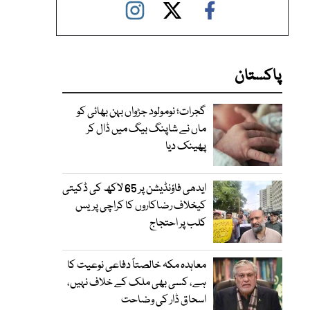
پاکستان
گجرات؛ نومولود جڑواں بہن بھائی کو
ماں نے شاپنگ بیگ میں ڈال کر
پھینک دیا
ایدھی فاؤنڈیشن پر 65 لاکھ کی ڈکیتی
کیخلاف رضاکاروں کا کراچی پریس
کلب پر احتجاج
معاہدہ مکہ خالصتاً دفاعی نوعیت کا
ہے، کسی بھی ملک کے خلاف نہیں،
اسحاق ڈار کی وضاحت