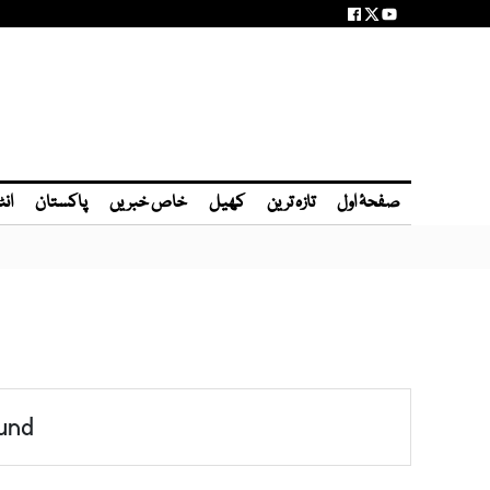
صفحۂ اول
تازہ ترین
کھیل
خاص خبریں
پاکستان
انٹ
und