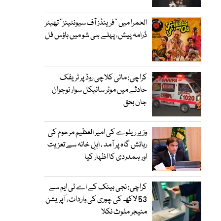
الحمرا میں ’’فرینڈز آف سیونٹینز‘‘ تھیٹر
ڈرامہ پیش، پہلے ہی شو میں ہاؤس فل
کراچی: مائی کلاچی روڈ پر ٹریفک
حادثے میں موٹر سائیکل سوار نوجوان
جاں بحق
وزیر ریلوے کی امیر العظیم مرحوم کی
رہائش گاہ پر آمد ، اہلِ خانہ سے تعزیت
اور ہمدردی کا اظہار کیا
کراچی: نجی بینک کے اے ٹی ایم سے
53 لاکھ کی چوری کی واردات، آپریشن
منیجر ملوث نکلا