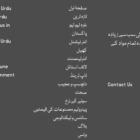
صفحۂ اول
 Urdu
تازہ ترین
rdu
غزہ لہو لہو
ws in
پاکستان
کی سب سے زیادہ
 Urdu
انٹر نیشنل
 تمام مواد کے
کھیل
انٹرٹینمنٹ
bune
لائف اسٹائل
inment
ٹاپ ٹرینڈ
دلچسپ و عجیب
Contact Us
صحت
سونے کے نرخ
پیٹرولیم مصنوعات کی قیمتیں
سائنس و ٹیکنالوجی
بلاگ
بزنس