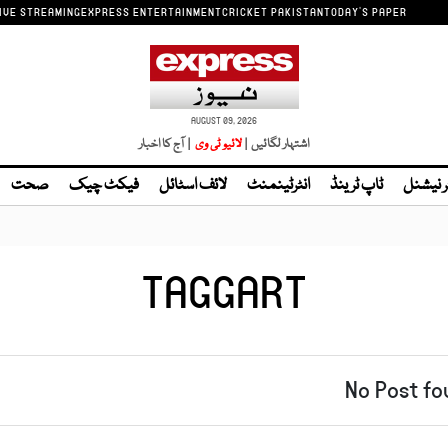
IVE STREAMING
EXPRESS ENTERTAINMENT
CRICKET PAKISTAN
TODAY'S PAPER
AUGUST 09, 2026
اشتہار لگائیں |
| آج کا اخبار
ر نیشنل
ٹاپ ٹرینڈ
انٹرٹینمنٹ
لائف اسٹائل
فیکٹ چیک
صحت
TAGGART
No Post fo