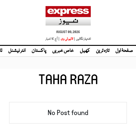
AUGUST 09, 2026
اشتہار لگائیں |
لائیو ٹی وی
| آج کا اخبار
صفحۂ اول
تازہ ترین
کھیل
خاص خبریں
پاکستان
انٹر نیشنل
ٹا
TAHA RAZA
No Post found