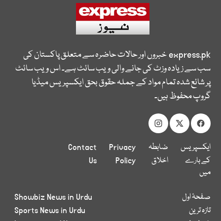
express.pk
خبروں اور حالات حاضرہ سے متعلق پاکستان کی
سب سے زیادہ وزٹ کی جانے والی ویب سائٹ ہے۔ اس ویب سائٹ
پر شائع شدہ تمام مواد کے جملہ حقوق بحق ایکسپریس میڈیا
گروپ محفوظ ہیں۔
ایکسپریس
ضابطہ
Privacy
Contact
کے بارے
اخلاق
Policy
Us
میں
صفحۂ اول
Showbiz News in Urdu
تازہ ترین
Sports News in Urdu