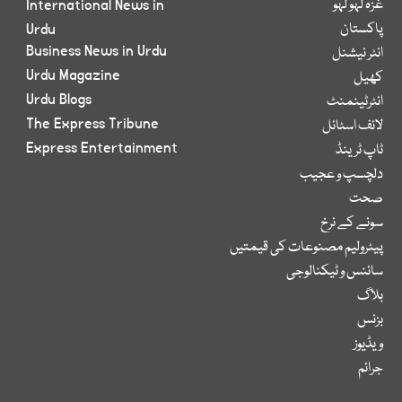
غزہ لہو لہو
International News in
پاکستان
Urdu
Business News in Urdu
انٹر نیشنل
Urdu Magazine
کھیل
Urdu Blogs
انٹرٹینمنٹ
The Express Tribune
لائف اسٹائل
Express Entertainment
ٹاپ ٹرینڈ
دلچسپ و عجیب
صحت
سونے کے نرخ
پیٹرولیم مصنوعات کی قیمتیں
سائنس و ٹیکنالوجی
بلاگ
بزنس
ویڈیوز
جرائم