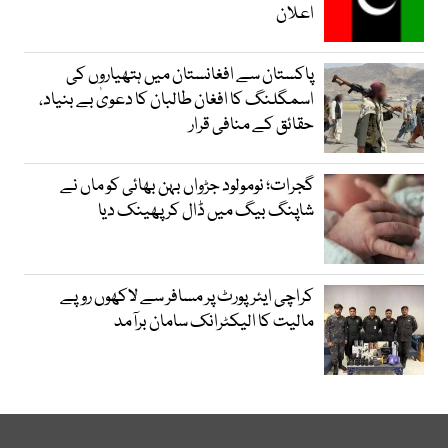
اعلان
پاکستان سے افغانستان میں ہتھیاروں کی
اسمگلنگ کا افغان طالبان کا دعویٰ بے بنیاد،
حقائق کے منافی قرار
گجرات؛ نومولود جڑواں بہن بھائی کو ماں نے
شاپنگ بیگ میں ڈال کر پھینک دیا
کراچی ایئرپورٹ پر مسافر سے لاکھوں روپے
مالیت کا الیکٹرانک سامان برآمد