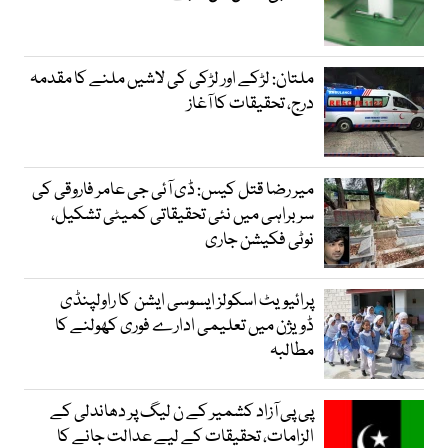
ملتان: لڑکے اور لڑکی کی لاشیں ملنے کا مقدمہ
درج، تحقیقات کا آغاز
میر رضا قتل کیس: ڈی آئی جی عامر فاروقی کی
سربراہی میں نئی تحقیقاتی کمیٹی تشکیل،
نوٹی فکیشن جاری
پرائیویٹ اسکولز ایسوسی ایشن کا راولپنڈی
ڈویژن میں تعلیمی ادارے فوری کھولنے کا
مطالبہ
پی پی آزاد کشمیر کے ن لیگ پر دھاندلی کے
الزامات، تحقیقات کے لیے عدالت جانے کا