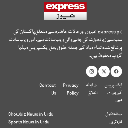
express.pk
خبروں اور حالات حاضرہ سے متعلق پاکستان کی
سب سے زیادہ وزٹ کی جانے والی ویب سائٹ ہے۔ اس ویب سائٹ
پر شائع شدہ تمام مواد کے جملہ حقوق بحق ایکسپریس میڈیا
گروپ محفوظ ہیں۔
ایکسپریس
ضابطہ
Privacy
Contact
کے بارے
اخلاق
Policy
Us
میں
صفحۂ اول
Showbiz News in Urdu
تازہ ترین
Sports News in Urdu