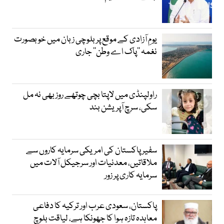
یومِ آزادی کے موقع پر بلوچی زبان میں خوبصورت
نغمہ ’’پاک اے وطن‘‘ جاری
راولپنڈی میں لاپتا بچی چوتھے روز بھی نہ مل
سکی، سرچ آپریشن بند
سفیر پاکستان کی امریکی سرمایہ کاروں سے
ملاقاتیں، معدنیات اور سرجیکل آلات میں
سرمایہ کاری پر زور
پاکستان، سعودی عرب اور ترکیہ کا دفاعی
معاہدہ تازہ ہوا کا جھونکا ہے، لیاقت بلوچ