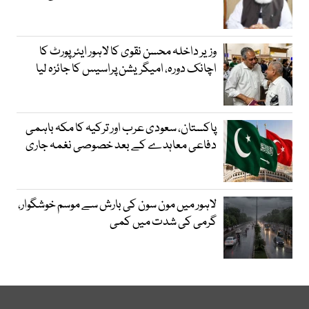
وزیر داخلہ محسن نقوی کا لاہور ایئر پورٹ کا
اچانک دورہ، امیگریشن پراسیس کا جائزہ لیا
پاکستان، سعودی عرب اور ترکیہ کا مکہ باہمی
دفاعی معاہدے کے بعد خصوصی نغمہ جاری
لاہور میں مون سون کی بارش سے موسم خوشگوار،
گرمی کی شدت میں کمی