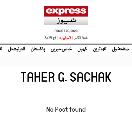
AUGUST 09, 2026
اشتہار لگائیں |
لائیو ٹی وی
| آج کا اخبار
صفحۂ اول
تازہ ترین
کھیل
خاص خبریں
پاکستان
انٹر نیشنل
ٹا
TAHER G. SACHAK
No Post found