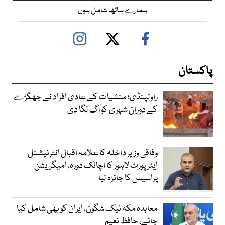
ہمارے ساتھ شامل ہوں
پاکستان
راولپنڈی؛ منشیات کے عادی افراد نے جھگڑے
کے دوران شہری کو آگ لگا دی
وفاقی وزیر داخلہ کا علامہ اقبال انٹرنیشنل
ایئرپورٹ لاہور کا اچانک دورہ، امیگریشن
پراسیس کا جائزہ لیا
معاہدہ مکہ نیک شگون، ایران کو بھی شامل کیا
جائے، حافظ نعیم