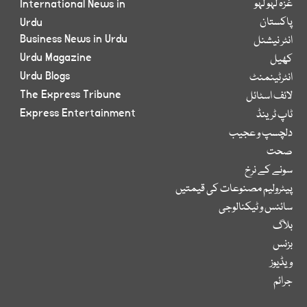
غزہ لہو لہو
International News in
پاکستان
Urdu
Business News in Urdu
انٹر نیشنل
Urdu Magazine
کھیل
Urdu Blogs
انٹرٹینمنٹ
The Express Tribune
لائف اسٹائل
Express Entertainment
ٹاپ ٹرینڈ
دلچسپ و عجیب
صحت
سونے کے نرخ
پیٹرولیم مصنوعات کی قیمتیں
سائنس و ٹیکنالوجی
بلاگ
بزنس
ویڈیوز
جرائم