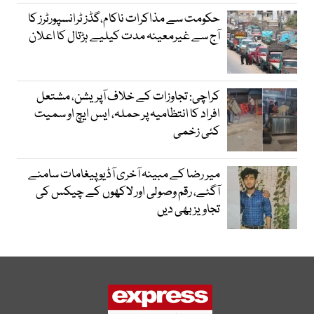
حکومت سے مذاکرات ناکام،گڈز ٹرانسپورٹرز کا
آج سے غیرمعینہ مدت کیلیے ہڑتال کا اعلان
کراچی: تجاوزات کے خلاف آپریشن، مشتعل
افراد کا انتظامیہ پر حملہ، ایس ایچ او سمیت
کئی زخمی
میر رضا کے مبینہ آخری آڈیو پیغامات سامنے
آگئے، رقم وصولی اور لاکھوں کے چیکس کی
تجاویز بھی دیں