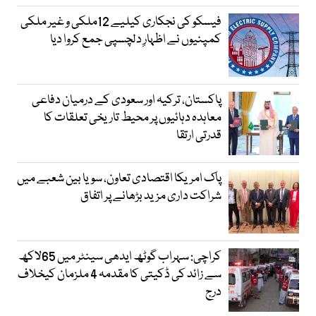
فیسکو کی نجکاری کیلیے 12ملکی و غیر ملکی
کمپنیوں نے اظہارِ دلچسپی جمع کروا دیا
پاکستان، ترکیہ اور سعودی کے درمیان دفاعی
معاہدہ دہائیوں پر محیط تاریخی تعلقات کا
قدرتی ارتقا
پاک امریکا اقتصادی تعاون، سویا بین شعبے میں
شراکت داری مزید بڑھانے پر اتفاق
کراچی: سہراب گوٹھ ایدھی سینٹر میں 65لاکھ
سے زائد کی ڈکیتی کا مقدمہ 4 ملزمان کیخلاف
درج