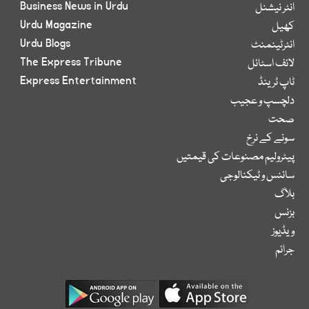
Business News in Urdu
انٹر نیشنل
Urdu Magazine
کھیل
Urdu Blogs
انٹرٹینمنٹ
The Express Tribune
لائف اسٹائل
Express Entertainment
ٹاپ ٹرینڈ
دلچسپ و عجیب
صحت
سونے کے نرخ
پیٹرولیم مصنوعات کی قیمتیں
سائنس و ٹیکنالوجی
بلاگ
بزنس
ویڈیوز
جرائم