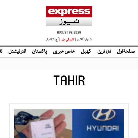
AUGUST 08, 2026
اشتہار لگائیں |
لائیو ٹی وی
| آج کا اخبار
صفحۂ اول
تازہ ترین
کھیل
خاص خبریں
پاکستان
انٹر نیشنل
ٹا
TAHIR