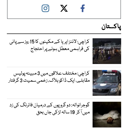
پاکستان
کراچی: لائنز ایریا کے مکینوں کا 15 روز سے پانی
کی فراہمی معطل ہونے پر احتجاج
کراچی: مختلف علاقوں میں 3 مبینہ پولیس
مقابلے، ایک ڈاکو ہلاک، زخمی سمیت 3 گرفتار
گوجرانوالہ: دو گروپوں کے درمیان فائرنگ کی زد
میں آکر 19 سالہ لڑکی جاں بحق