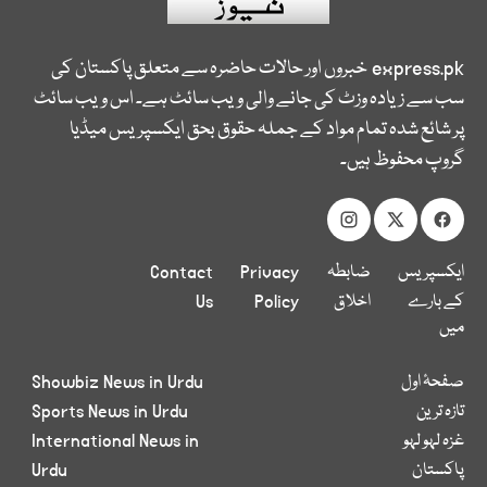
express.pk
خبروں اور حالات حاضرہ سے متعلق پاکستان کی
سب سے زیادہ وزٹ کی جانے والی ویب سائٹ ہے۔ اس ویب سائٹ
پر شائع شدہ تمام مواد کے جملہ حقوق بحق ایکسپریس میڈیا
گروپ محفوظ ہیں۔
ایکسپریس
ضابطہ
Privacy
Contact
کے بارے
اخلاق
Policy
Us
میں
صفحۂ اول
Showbiz News in Urdu
تازہ ترین
Sports News in Urdu
غزہ لہو لہو
International News in
پاکستان
Urdu