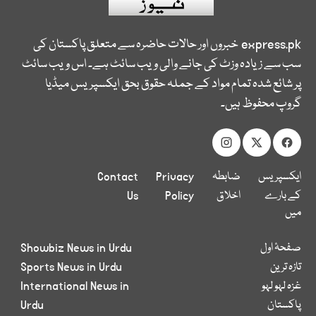
express.pk
خبروں اور حالات حاضرہ سے متعلق پاکستان کی
سب سے زیادہ وزٹ کی جانے والی ویب سائٹ ہے۔ اس ویب سائٹ
پر شائع شدہ تمام مواد کے جملہ حقوق بحق ایکسپریس میڈیا
گروپ محفوظ ہیں۔
ایکسپریس
ضابطہ
Privacy
Contact
کے بارے
اخلاق
Policy
Us
میں
صفحۂ اول
Showbiz News in Urdu
تازہ ترین
Sports News in Urdu
غزہ لہو لہو
International News in
پاکستان
Urdu