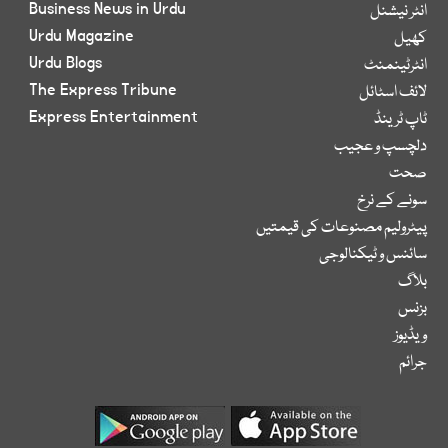
Business News in Urdu
انٹر نیشنل
Urdu Magazine
کھیل
Urdu Blogs
انٹرٹینمنٹ
The Express Tribune
لائف اسٹائل
Express Entertainment
ٹاپ ٹرینڈ
دلچسپ و عجیب
صحت
سونے کے نرخ
پیٹرولیم مصنوعات کی قیمتیں
سائنس و ٹیکنالوجی
بلاگ
بزنس
ویڈیوز
جرائم