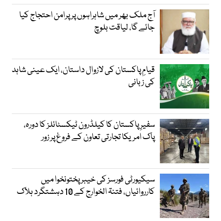
آج ملک بھر میں شاہراہوں پر پرامن احتجاج کیا
جائے گا، لیاقت بلوچ
قیامِ پاکستان کی لازوال داستان، ایک عینی شاہد
کی زبانی
سفیرِ پاکستان کا کیلڈرون ٹیکسٹائلز کا دورہ،
پاک امریکا تجارتی تعاون کے فروغ پر زور
سیکیورٹی فورسز کی خیبر پختونخوا میں
کارروائیاں، فتنۃ الخوارج کے 10 دہشتگرد ہلاک