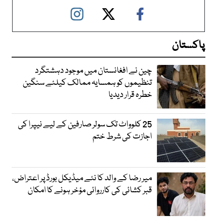
پاکستان
چین نے افغانستان میں موجود دہشتگرد
تنظیموں کو ہمسایہ ممالک کیلئے سنگین
خطرہ قرار دیدیا
25 کلوواٹ تک سولر صارفین کے لیے نیپرا کی
اجازت کی شرط ختم
میر رضا کے والد کا نئے میڈیکل بورڈ پر اعتراض،
قبر کشائی کی کارروائی مؤخر ہونے کا امکان