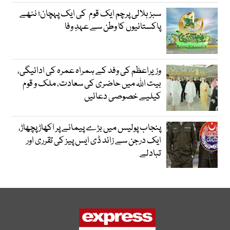
سبز ہلالی پرچم ایک قوم کی ایک پہچان؛ ننھے
پاکستانیوں کا وطن سے عہدِ وفا
وزیراعظم کی وفد کے ہمراہ عمرہ کی ادائیگی،
بیت اللہ میں حاضری کی سعادت، ملک و قوم
کیلیے خصوصی دعائیں
پنجاب پولیس میں بڑے پیمانے پر اکھاڑ پچھاڑ،
ایک درجن سے زائد ڈی ایس پیز کی تقرری اور
تبادلے