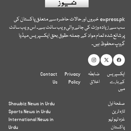
express.pk
خبروں اور حالات حاضرہ سے متعلق پاکستان کی
سب سے زیادہ وزٹ کی جانے والی ویب سائٹ ہے۔ اس ویب سائٹ
پر شائع شدہ تمام مواد کے جملہ حقوق بحق ایکسپریس میڈیا
گروپ محفوظ ہیں۔
ایکسپریس
ضابطہ
Privacy
Contact
کے بارے
اخلاق
Policy
Us
میں
صفحۂ اول
Showbiz News in Urdu
تازہ ترین
Sports News in Urdu
غزہ لہو لہو
International News in
پاکستان
Urdu