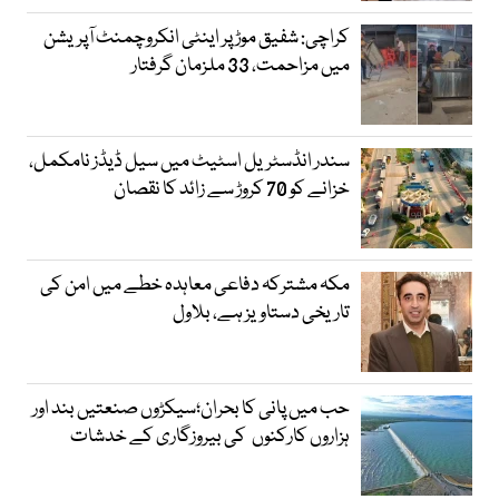
کراچی: شفیق موڑ پر اینٹی انکروچمنٹ آپریشن
میں مزاحمت، 33 ملزمان گرفتار
سندر انڈسٹریل اسٹیٹ میں سیل ڈیڈز نامکمل،
خزانے کو 70 کروڑ سے زائد کا نقصان
مکہ مشترکہ دفاعی معاہدہ خطے میں امن کی
تاریخی دستاویز ہے، بلاول
حب میں پانی کا بحران؛سیکڑوں صنعتیں بند اور
ہزاروں کارکنوں کی بیروزگاری کے خدشات