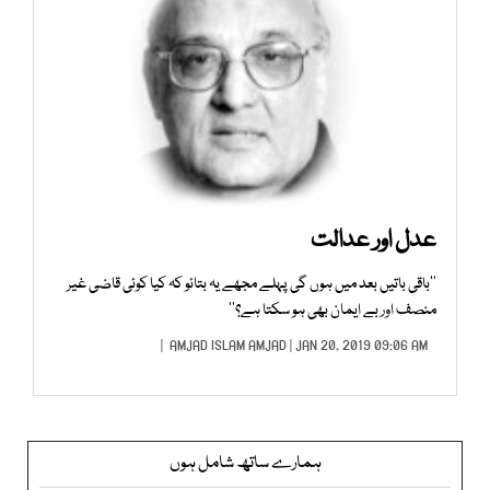
عدل اور عدالت
’’باقی باتیں بعد میں ہوں گی پہلے مجھے یہ بتائو کہ کیا کوئی قاضی غیر
منصف اور بے ایمان بھی ہو سکتا ہے؟‘‘
AMJAD ISLAM AMJAD
| JAN 20, 2019 09:06 AM |
ہمارے ساتھ شامل ہوں