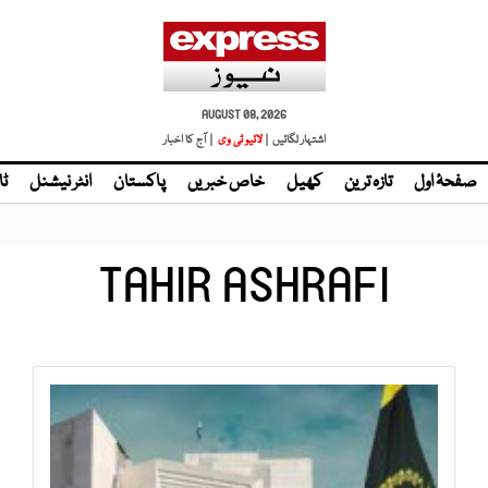
AUGUST 08, 2026
اشتہار لگائیں |
| آج کا اخبار
صفحۂ اول
تازہ ترین
کھیل
خاص خبریں
پاکستان
انٹر نیشنل
ٹا
TAHIR ASHRAFI