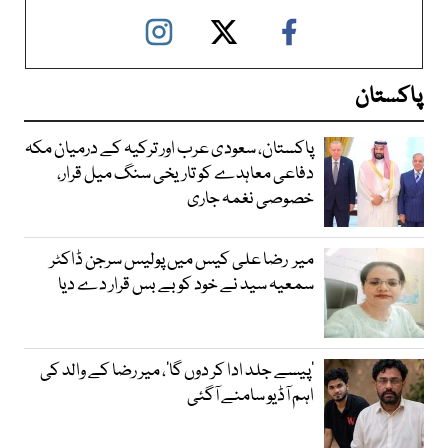
پاکستان
پاکستان، سعودی عرب اور ترکیہ کے درمیان مکہ
دفاعی معاہدے کو تاریخی سنگ میل قرار،
خصوصی نغمہ جاری
میر رضا علی کیس میں پولیس سرجن ڈاکٹر
سمعیہ سید نے خود کو بے بس قرار دے دیا
’پیسے جلد ادا کر دوں گا‘، میر رضا کے والد کی
اہم آڈیو سامنے آگئی