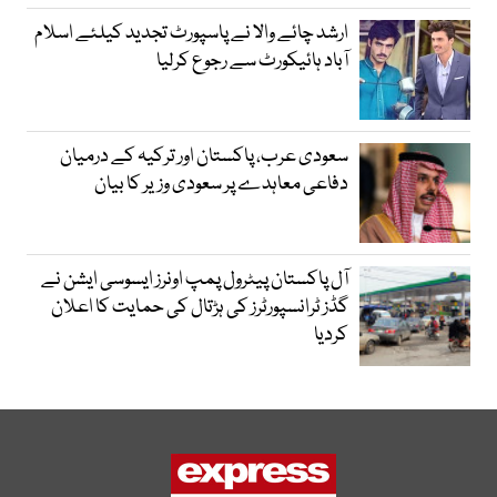
ارشد چائے والا نے پاسپورٹ تجدید کیلئے اسلام
آباد ہائیکورٹ سے رجوع کرلیا
سعودی عرب، پاکستان اور ترکیہ کے درمیان
دفاعی معاہدے پر سعودی وزیر کا بیان
آل پاکستان پیٹرول پمپ اونرز ایسوسی ایشن نے
گڈز ٹرانسپورٹرز کی ہڑتال کی حمایت کا اعلان
کردیا