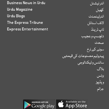
Business News in Urdu
انٹر نیشنل
Urdu Magazine
کھیل
Urdu Blogs
انٹرٹینمنٹ
The Express Tribune
لائف اسٹائل
Express Entertainment
ٹاپ ٹرینڈ
دلچسپ و عجیب
صحت
سونے کے نرخ
پیٹرولیم مصنوعات کی قیمتیں
سائنس و ٹیکنالوجی
بلاگ
بزنس
ویڈیوز
جرائم