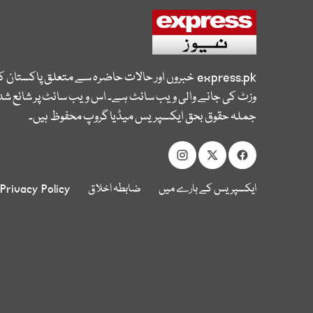
express.pk
خبروں اور حالات حاضرہ سے متعلق پاکستان 
وزٹ کی جانے والی ویب سائٹ ہے۔ اس ویب سائٹ پر شائع شدہ
جملہ حقوق بحق ایکسپریس میڈیا گروپ محفوظ ہیں۔
ایکسپریس کے بارے میں
ضابطہ اخلاق
Privacy Policy