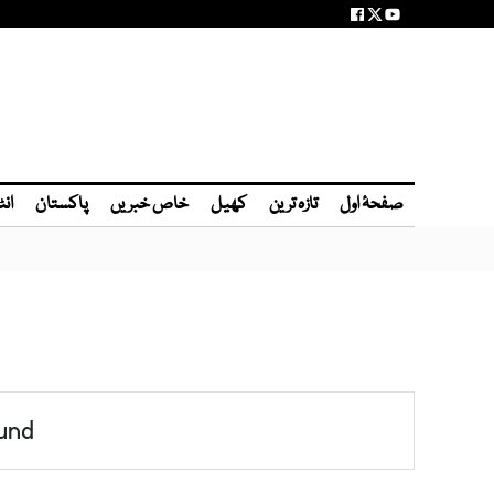
صفحۂ اول
تازہ ترین
کھیل
خاص خبریں
پاکستان
انٹ
und