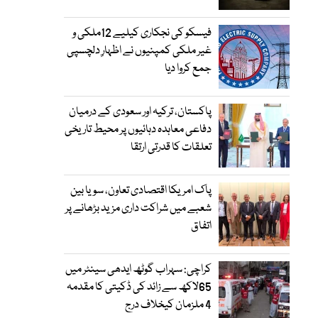
فیسکو کی نجکاری کیلیے 12ملکی و
غیر ملکی کمپنیوں نے اظہارِ دلچسپی
جمع کروا دیا
پاکستان، ترکیہ اور سعودی کے درمیان
دفاعی معاہدہ دہائیوں پر محیط تاریخی
تعلقات کا قدرتی ارتقا
پاک امریکا اقتصادی تعاون، سویا بین
شعبے میں شراکت داری مزید بڑھانے پر
اتفاق
کراچی: سہراب گوٹھ ایدھی سینٹر میں
65لاکھ سے زائد کی ڈکیتی کا مقدمہ
4 ملزمان کیخلاف درج