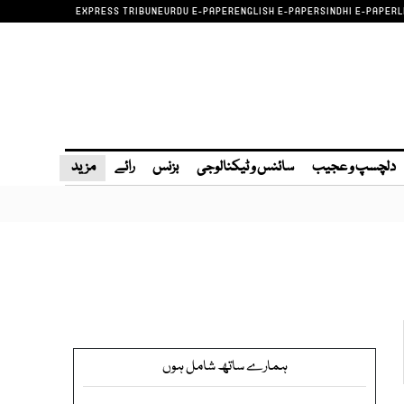
EXPRESS TRIBUNE
URDU E-PAPER
ENGLISH E-PAPER
SINDHI E-PAPER
L
دلچسپ و عجیب
سائنس و ٹیکنالوجی
بزنس
رائے
مزید
ہمارے ساتھ شامل ہوں