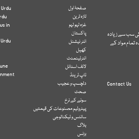
صفحۂ اول
 Urdu
تازہ ترین
rdu
غزہ لہو لہو
ws in
پاکستان
کی سب سے زیادہ
 Urdu
انٹر نیشنل
 تمام مواد کے
کھیل
انٹرٹینمنٹ
bune
لائف اسٹائل
inment
ٹاپ ٹرینڈ
دلچسپ و عجیب
Contact Us
صحت
سونے کے نرخ
پیٹرولیم مصنوعات کی قیمتیں
سائنس و ٹیکنالوجی
بلاگ
بزنس