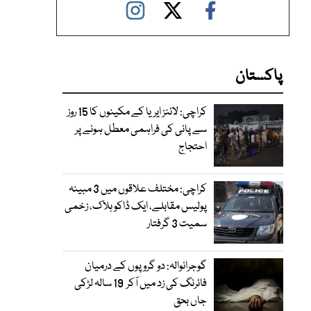
پاکستان
کراچی: لائنز ایریا کے مکینوں کا 15 روز
سے پانی کی فراہمی معطل ہونے پر
احتجاج
کراچی: مختلف علاقوں میں 3 مبینہ
پولیس مقابلے، ایک ڈاکو ہلاک، زخمی
سمیت 3 گرفتار
گوجرانوالہ: دو گروپوں کے درمیان
فائرنگ کی زد میں آکر 19 سالہ لڑکی
جاں بحق