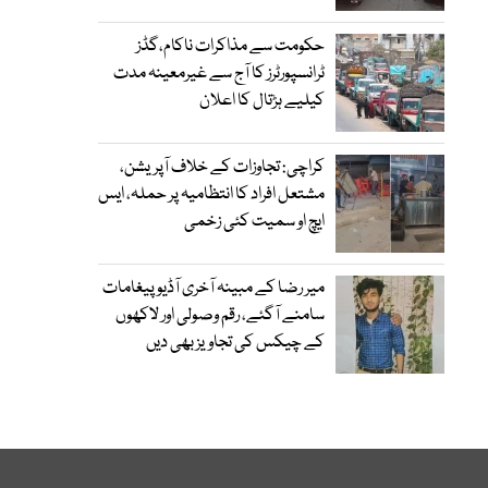
حکومت سے مذاکرات ناکام،گڈز
ٹرانسپورٹرز کا آج سے غیرمعینہ مدت
کیلیے ہڑتال کا اعلان
کراچی: تجاوزات کے خلاف آپریشن،
مشتعل افراد کا انتظامیہ پر حملہ، ایس
ایچ او سمیت کئی زخمی
میر رضا کے مبینہ آخری آڈیو پیغامات
سامنے آگئے، رقم وصولی اور لاکھوں
کے چیکس کی تجاویز بھی دیں