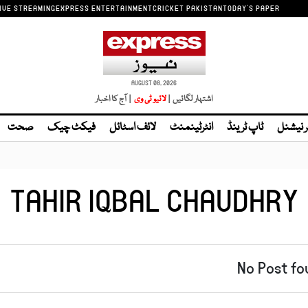
IVE STREAMING
EXPRESS ENTERTAINMENT
CRICKET PAKISTAN
TODAY'S PAPER
AUGUST 08, 2026
اشتہار لگائیں |
لائیو ٹی وی
| آج کا اخبار
ر نیشنل
ٹاپ ٹرینڈ
انٹرٹینمنٹ
لائف اسٹائل
فیکٹ چیک
صحت
TAHIR IQBAL CHAUDHRY
No Post fo