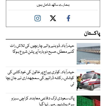
ہمارے ساتھ شامل ہوں
پاکستان
حیدرآباد، ڈوبنے والے چار بچوں کی تلاش رات
گئے معطل، صبح دوبارہ آپریشن شروع ہوگا
حیدرآباد، کوٹری بیراج پر خاتون کی خودکشی کی
کوشش، رکشہ ڈرائیور کی سمجھداری نے جان بچا
لی
پاک سعودی ترک دفاعی معاہدہ، کراچی سبز و
سرخ روشنیوں میں نہا گیا