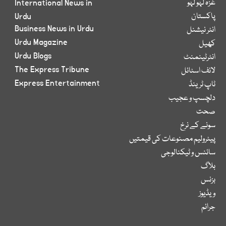
غزہ لہو لہو
International News in
پاکستان
Urdu
Business News in Urdu
انٹر نیشنل
Urdu Magazine
کھیل
Urdu Blogs
انٹرٹینمنٹ
The Express Tribune
لائف اسٹائل
Express Entertainment
ٹاپ ٹرینڈ
دلچسپ و عجیب
صحت
سونے کے نرخ
پیٹرولیم مصنوعات کی قیمتیں
سائنس و ٹیکنالوجی
بلاگ
بزنس
ویڈیوز
جرائم