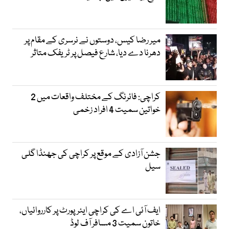
میر رضا کیس، دوستوں نے نرسری کے مقام پر
دھرنا دے دیا، شارع فیصل پر ٹریفک متاثر
کراچی: فائرنگ کے مختلف واقعات میں 2
خواتین سمیت 4 افراد زخمی
جشن آزادی کے موقع پر کراچی کی جھنڈا گلی
سیل
ایف آئی اے کی کراچی ایئرپورٹ پر کارروائیاں،
خاتون سمیت 3 مسافر آف لوڈ