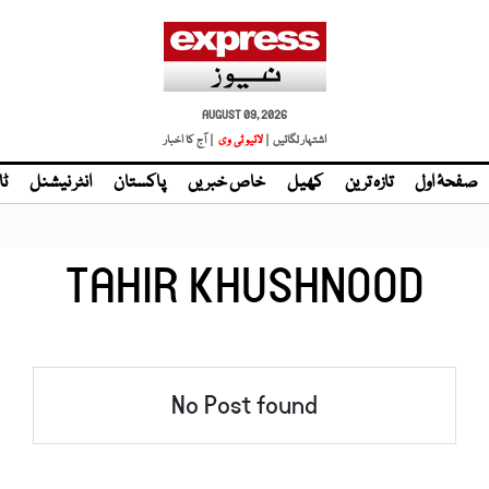
AUGUST 09, 2026
اشتہار لگائیں |
| آج کا اخبار
صفحۂ اول
تازہ ترین
کھیل
خاص خبریں
پاکستان
انٹر نیشنل
ٹا
TAHIR KHUSHNOOD
No Post found