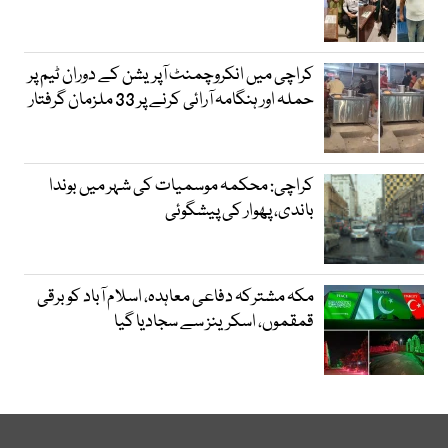
کراچی میں انکروچمنٹ آپریشن کے دوران ٹیم پر
حملہ اور ہنگامہ آرائی کرنے پر 33 ملزمان گرفتار
کراچی: محکمہ موسمیات کی شہر میں بوندا
باندی، پھوار کی پیشگوئی
مکہ مشترکہ دفاعی معاہدہ، اسلام آباد کو برقی
قمقموں، اسکرینز سے سجادیا گیا