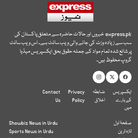
express.pk
خبروں اور حالات حاضرہ سے متعلق پاکستان کی
سب سے زیادہ وزٹ کی جانے والی ویب سائٹ ہے۔ اس ویب سائٹ
پر شائع شدہ تمام مواد کے جملہ حقوق بحق ایکسپریس میڈیا
گروپ محفوظ ہیں۔
ایکسپریس
ضابطہ
Privacy
Contact
کے بارے
اخلاق
Policy
Us
میں
صفحۂ اول
Showbiz News in Urdu
تازہ ترین
Sports News in Urdu