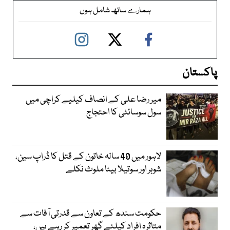
ہمارے ساتھ شامل ہوں
پاکستان
میر رضا علی کے انصاف کیلیے کراچی میں
سول سوسائٹی کا احتجاج
لاہور میں 40 سالہ خاتون کے قتل کا ڈراپ سین،
شوہر اور سوتیلا بیٹا ملوث نکلے
حکومت سندھ کے تعاون سے قدرتی آفات سے
متاثرہ افراد کیلئے گھر تعمیر کر رہے ہیں،