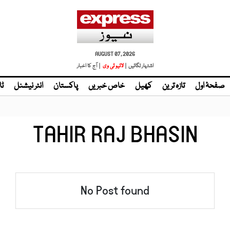
AUGUST 07, 2026
اشتہار لگائیں |
| آج کا اخبار
صفحۂ اول
تازہ ترین
کھیل
خاص خبریں
پاکستان
انٹر نیشنل
ٹا
TAHIR RAJ BHASIN
No Post found