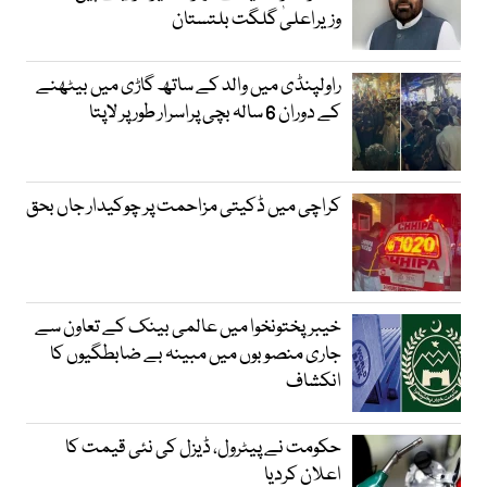
وزیراعلیٰ گلگت بلتستان
راولپنڈی میں والد کے ساتھ گاڑی میں بیٹھنے
کے دوران 6 سالہ بچی پراسرار طور پر لاپتا
کراچی میں ڈکیتی مزاحمت پر چوکیدار جاں بحق
خیبرپختونخوا میں عالمی بینک کے تعاون سے
جاری منصوبوں میں مبینہ بے ضابطگیوں کا
انکشاف
حکومت نے پیٹرول، ڈیزل کی نئی قیمت کا
اعلان کردیا