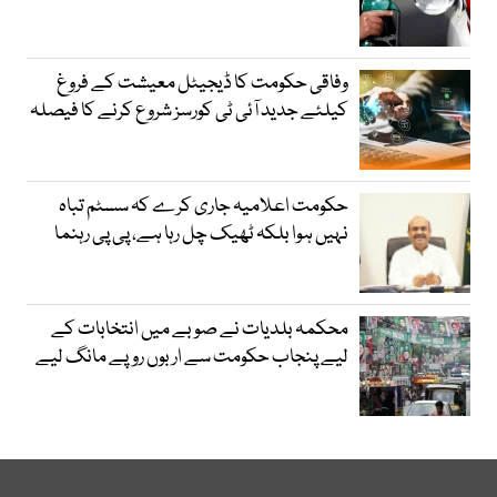
وفاقی حکومت کا ڈیجیٹل معیشت کے فروغ
کیلئے جدید آئی ٹی کورسز شروع کرنے کا فیصلہ
حکومت اعلامیہ جاری کرے کہ سسٹم تباہ
نہیں ہوا بلکہ ٹھیک چل رہا ہے، پی پی رہنما
محکمہ بلدیات نے صوبے میں انتخابات کے
لیے پنجاب حکومت سے اربوں روپے مانگ لیے