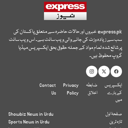
express.pk
خبروں اور حالات حاضرہ سے متعلق پاکستان کی
سب سے زیادہ وزٹ کی جانے والی ویب سائٹ ہے۔ اس ویب سائٹ
پر شائع شدہ تمام مواد کے جملہ حقوق بحق ایکسپریس میڈیا
گروپ محفوظ ہیں۔
ایکسپریس
ضابطہ
Privacy
Contact
کے بارے
اخلاق
Policy
Us
میں
صفحۂ اول
Showbiz News in Urdu
تازہ ترین
Sports News in Urdu