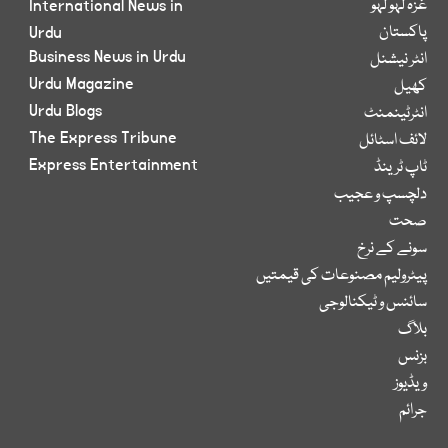
غزہ لہو لہو
International News in
پاکستان
Urdu
Business News in Urdu
انٹر نیشنل
Urdu Magazine
کھیل
Urdu Blogs
انٹرٹینمنٹ
The Express Tribune
لائف اسٹائل
Express Entertainment
ٹاپ ٹرینڈ
دلچسپ و عجیب
صحت
سونے کے نرخ
پیٹرولیم مصنوعات کی قیمتیں
سائنس و ٹیکنالوجی
بلاگ
بزنس
ویڈیوز
جرائم