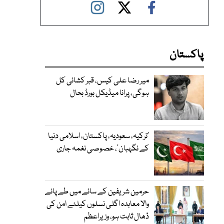
پاکستان
میر رضا علی کیس، قبر کشائی کل
ہوگی، پرانا میڈیکل بورڈ بحال
‘ترکیہ، سعودیہ، پاکستان، اسلامی دنیا
کے نگہبان’، خصوصی نغمہ جاری
حرمین شریفین کے سائے میں طے پانے
والا معاہدہ اگلی نسلوں کیلئے امن کی
ڈھال ثابت ہو، وزیراعظم