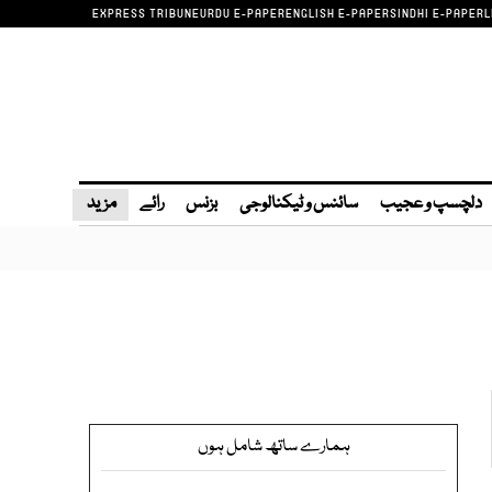
EXPRESS TRIBUNE
URDU E-PAPER
ENGLISH E-PAPER
SINDHI E-PAPER
L
دلچسپ و عجیب
سائنس و ٹیکنالوجی
بزنس
رائے
مزید
ہمارے ساتھ شامل ہوں