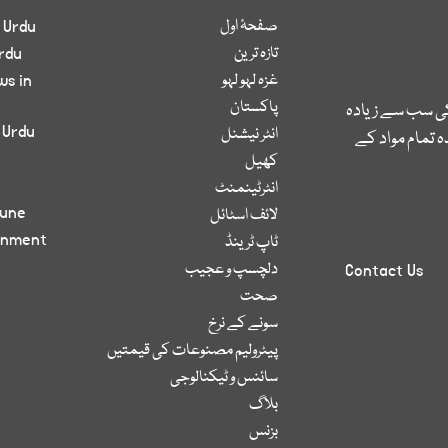
صفحۂ اول
 Urdu
تازہ ترین
rdu
غزہ لہو لہو
ws in
پاکستان
کی سب سے زیادہ
 Urdu
انٹر نیشنل
 تمام مواد کے
کھیل
انٹرٹینمنٹ
bune
لائف اسٹائل
inment
ٹاپ ٹرینڈ
دلچسپ و عجیب
Contact Us
صحت
سونے کے نرخ
پیٹرولیم مصنوعات کی قیمتیں
سائنس و ٹیکنالوجی
بلاگ
بزنس