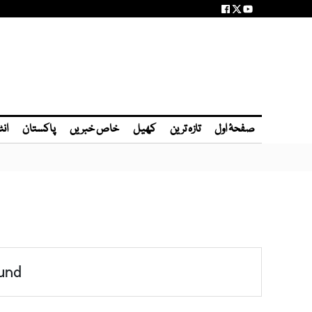
صفحۂ اول
تازہ ترین
کھیل
خاص خبریں
پاکستان
انٹ
und