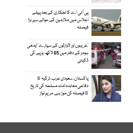
پی آئی اے کا نجکاری کے بعد پہلے
اجلاس میں ملازمین کے حوالے سے بڑا
فیصلہ
’غریبوں اور لاوارثوں کے سہارے‘ ایدھی
ہومز کے دفتر میں 65 لاکھ روپے کی
ڈکیتی
پاکستان، سعودی عرب، ترکیہ کا
دفاعی معاہدہ امت مسلمہ کی تاریخ
کا فیصلہ کن موڑ ہے، مریم نواز