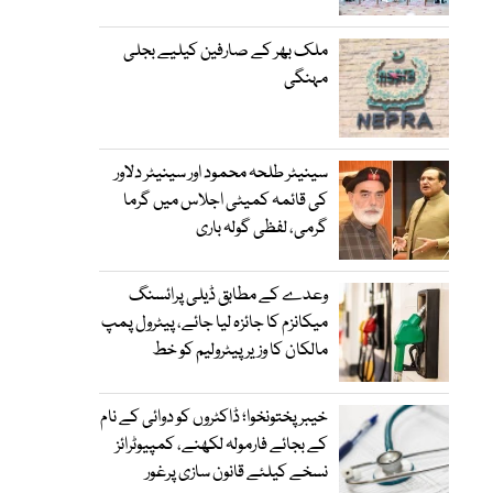
ملک بھر کے صارفین کیلیے بجلی
مہنگی
سینیٹر طلحہ محمود اور سینیٹر دلاور
کی قائمہ کمیٹی اجلاس میں گرما
گرمی، لفظی گولہ باری
وعدے کے مطابق ڈیلی پرائسنگ
میکانزم کا جائزہ لیا جائے، پیٹرول پمپ
مالکان کا وزیرپیٹرولیم کو خط
خیبرپختونخوا؛ ڈاکٹروں کو دوائی کے نام
کے بجائے فارمولہ لکھنے، کمپیوٹرائز
نسخے کیلئے قانون سازی پرغور