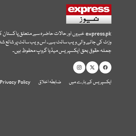
express.pk
خبروں اور حالات حاضرہ سے متعلق پاکستان 
وزٹ کی جانے والی ویب سائٹ ہے۔ اس ویب سائٹ پر شائع شدہ
جملہ حقوق بحق ایکسپریس میڈیا گروپ محفوظ ہیں۔
ایکسپریس کے بارے میں
ضابطہ اخلاق
Privacy Policy