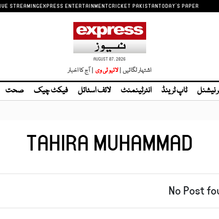
IVE STREAMING
EXPRESS ENTERTAINMENT
CRICKET PAKISTAN
TODAY'S PAPER
AUGUST 07, 2026
اشتہار لگائیں |
| آج کا اخبار
ر نیشنل
ٹاپ ٹرینڈ
انٹرٹینمنٹ
لائف اسٹائل
فیکٹ چیک
صحت
TAHIRA MUHAMMAD
No Post fo