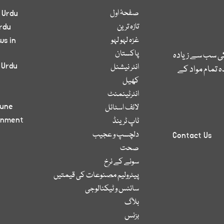
صفحۂ اول
 Urdu
تازہ ترین
rdu
غزہ لہو لہو
ws in
پاکستان
کی سب سے زیادہ
 Urdu
انٹر نیشنل
 تمام مواد کے
کھیل
انٹرٹینمنٹ
bune
لائف اسٹائل
inment
ٹاپ ٹرینڈ
دلچسپ و عجیب
Contact Us
صحت
سونے کے نرخ
پیٹرولیم مصنوعات کی قیمتیں
سائنس و ٹیکنالوجی
بلاگ
بزنس