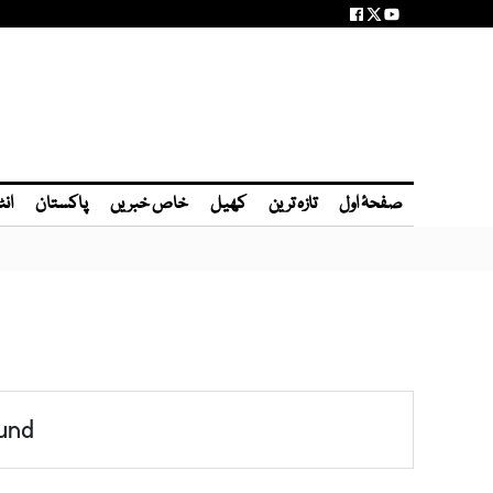
صفحۂ اول
تازہ ترین
کھیل
خاص خبریں
پاکستان
انٹ
und