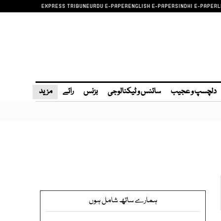
EXPRESS TRIBUNE
URDU E-PAPER
ENGLISH E-PAPER
SINDHI E-PAPER
L
دلچسپ و عجیب
سائنس و ٹیکنالوجی
بزنس
رائے
مزید
ہمارے ساتھ شامل ہوں