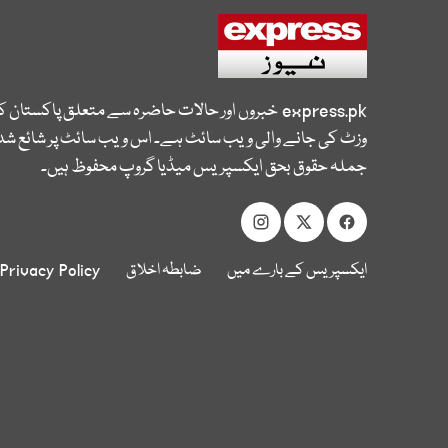
express.pk
خبروں اور حالات حاضرہ سے متعلق پاکستان 
وزٹ کی جانے والی ویب سائٹ ہے۔ اس ویب سائٹ پر شائع شدہ
جملہ حقوق بحق ایکسپریس میڈیا گروپ محفوظ ہیں۔
ایکسپریس کے بارے میں
ضابطہ اخلاق
Privacy Policy