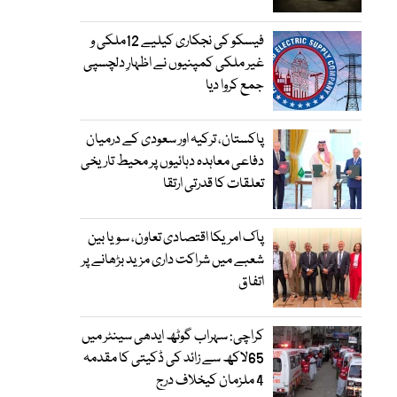
فیسکو کی نجکاری کیلیے 12ملکی و
غیر ملکی کمپنیوں نے اظہارِ دلچسپی
جمع کروا دیا
پاکستان، ترکیہ اور سعودی کے درمیان
دفاعی معاہدہ دہائیوں پر محیط تاریخی
تعلقات کا قدرتی ارتقا
پاک امریکا اقتصادی تعاون، سویا بین
شعبے میں شراکت داری مزید بڑھانے پر
اتفاق
کراچی: سہراب گوٹھ ایدھی سینٹر میں
65لاکھ سے زائد کی ڈکیتی کا مقدمہ
4 ملزمان کیخلاف درج