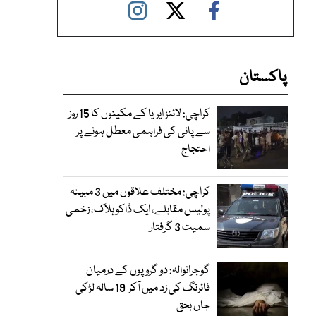
پاکستان
کراچی: لائنز ایریا کے مکینوں کا 15 روز
سے پانی کی فراہمی معطل ہونے پر
احتجاج
کراچی: مختلف علاقوں میں 3 مبینہ
پولیس مقابلے، ایک ڈاکو ہلاک، زخمی
سمیت 3 گرفتار
گوجرانوالہ: دو گروپوں کے درمیان
فائرنگ کی زد میں آکر 19 سالہ لڑکی
جاں بحق