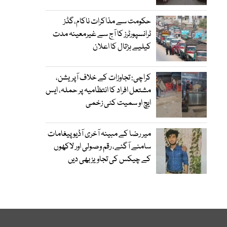
حکومت سے مذاکرات ناکام،گڈز
ٹرانسپورٹرز کا آج سے غیرمعینہ مدت
کیلیے ہڑتال کا اعلان
کراچی: تجاوزات کے خلاف آپریشن،
مشتعل افراد کا انتظامیہ پر حملہ، ایس
ایچ او سمیت کئی زخمی
میر رضا کے مبینہ آخری آڈیو پیغامات
سامنے آگئے، رقم وصولی اور لاکھوں
کے چیکس کی تجاویز بھی دیں