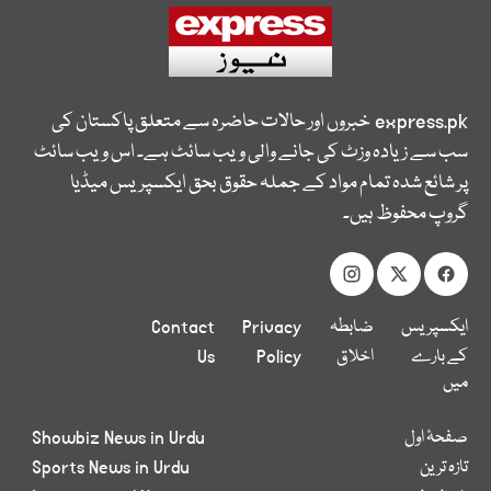
express.pk
خبروں اور حالات حاضرہ سے متعلق پاکستان کی
سب سے زیادہ وزٹ کی جانے والی ویب سائٹ ہے۔ اس ویب سائٹ
پر شائع شدہ تمام مواد کے جملہ حقوق بحق ایکسپریس میڈیا
گروپ محفوظ ہیں۔
ایکسپریس
ضابطہ
Privacy
Contact
کے بارے
اخلاق
Policy
Us
میں
صفحۂ اول
Showbiz News in Urdu
تازہ ترین
Sports News in Urdu