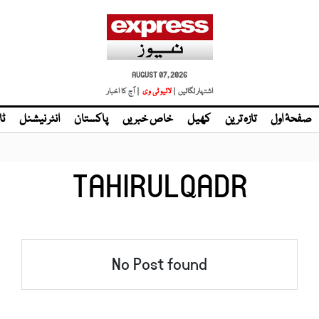
AUGUST 07, 2026
اشتہار لگائیں |
لائیو ٹی وی
| آج کا اخبار
صفحۂ اول
تازہ ترین
کھیل
خاص خبریں
پاکستان
انٹر نیشنل
ٹا
TAHIRULQADR
No Post found