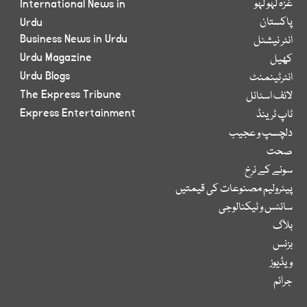
غزہ لہو لہو
International News in
پاکستان
Urdu
Business News in Urdu
انٹر نیشنل
Urdu Magazine
کھیل
Urdu Blogs
انٹرٹینمنٹ
The Express Tribune
لائف اسٹائل
Express Entertainment
ٹاپ ٹرینڈ
دلچسپ و عجیب
صحت
سونے کے نرخ
پیٹرولیم مصنوعات کی قیمتیں
سائنس و ٹیکنالوجی
بلاگ
بزنس
ویڈیوز
جرائم