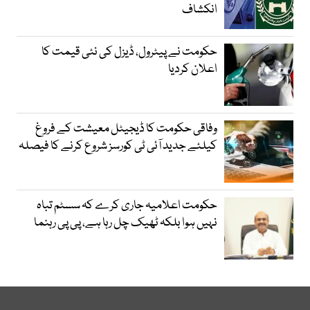
انکشاف
حکومت نے پیٹرول، ڈیزل کی نئی قیمت کا
اعلان کردیا
وفاقی حکومت کا ڈیجیٹل معیشت کے فروغ
کیلئے جدید آئی ٹی کورسز شروع کرنے کا فیصلہ
حکومت اعلامیہ جاری کرے کہ سسٹم تباہ
نہیں ہوا بلکہ ٹھیک چل رہا ہے، پی پی رہنما