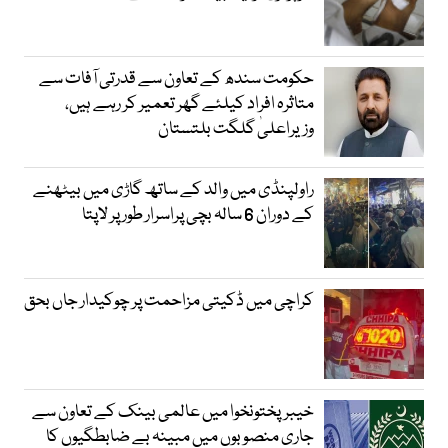
حکومت سندھ کے تعاون سے قدرتی آفات سے
متاثرہ افراد کیلئے گھر تعمیر کر رہے ہیں،
وزیراعلیٰ گلگت بلتستان
راولپنڈی میں والد کے ساتھ گاڑی میں بیٹھنے
کے دوران 6 سالہ بچی پراسرار طور پر لاپتا
کراچی میں ڈکیتی مزاحمت پر چوکیدار جاں بحق
خیبرپختونخوا میں عالمی بینک کے تعاون سے
جاری منصوبوں میں مبینہ بے ضابطگیوں کا