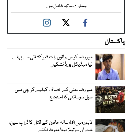
ہمارے ساتھ شامل ہوں
پاکستان
میر رضا کیس، راتوں رات قبر کشائی سے پہلے
نیا میڈیکل بورڈ تشکیل
میر رضا علی کے انصاف کیلیے کراچی میں
سول سوسائٹی کا احتجاج
لاہور میں 40 سالہ خاتون کے قتل کا ڈراپ سین،
شوہر اور سوتیلا بیٹا ملوث نکلے